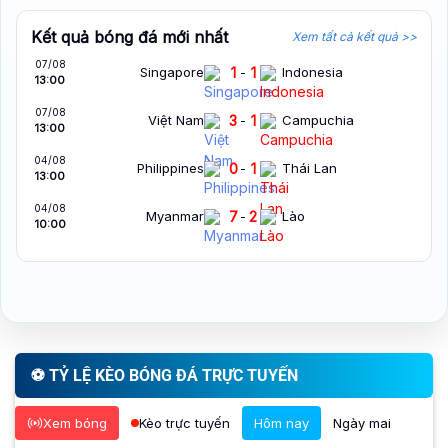
Kết quả bóng đá mới nhất
Xem tất cả kết quả >>
07/08
Singapore
1
-
1
Indonesia
13:00
07/08
Việt Nam
3
-
1
Campuchia
13:00
04/08
Philippines
0
-
1
Thái Lan
13:00
04/08
Myanmar
7
-
2
Lào
10:00
03/08
Indonesia
0
-
3
Việt Nam
13:30
03/08
Campuchia
3
-
0
Đông Timor
10:30
01/08
Thái Lan
2
-
0
Malaysia
13:00
⚽️ TỶ LỆ KÈO BÓNG ĐÁ TRỰC TUYẾN
01/08
Lào
1
-
4
Philippines
10:00
Xem bóng
Kèo trực tuyến
Hôm nay
Ngày mai