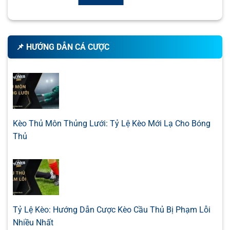
định chuyên sâu do các chuyên gia
soi kèo
thực hiện. Các
MEXICO LIGA DE EXPANSION MX
bài viết này không chỉ nêu quan điểm, mà còn có số liệu
chứng minh, phân tích yếu tố tâm lý, chiến thuật, lịch sử thi
0.85
0.95
0/0.5
2.5/3
10.
Tepatitlan FC
đấu, tạo nên một cái nhìn toàn diện giúp người chơi tự tin
08/08
-
-
0.95
0.85
U
01:00
📌 HƯỚNG DẪN CÁ CƯỢC
Club Atletico La Paz
hơn khi đưa ra lựa chọn cuối cùng.
0.90
1.02
0/0.5
2.5
Đánh giá nhà cái một cách minh bạch
Alacranes de Durango
08/08
-
-
0.90
0.77
U
Ngoài
kèo trực tuyến
và
nhận định kèo bóng đá
, Tylekeo
01:00
Piratas FC
còn là một trong số ít trang đánh giá nhà cái một cách
minh bạch và khách quan. Tất cả bài viết review đều được
Kèo Thủ Môn Thủng Lưới: Tỷ Lệ Kèo Mới Lạ Cho Bóng
VĐQG BOSNIA & HERZEGOVINA
thực hiện dựa trên trải nghiệm thực tế, thông tin pháp lý,
Thủ
tốc độ thanh toán, độ bảo mật và các yếu tố quan trọng
0.90
0.80
2
8.5
FK Zeljeznicar
khác. Điều này giúp người chơi có thêm dữ liệu khi chọn
1
-
1
3
-
2
0.90
1.00
81
'
0/0.5
U
BSK Banja Luka
lựa sân chơi uy tín, tránh gặp phải các nhà cái lừa đảo
hoặc thiếu chuyên nghiệp.
GIAO HỮU QUỐC TẾ
Tylekeo có phù hợp cho người chơi mới không?
Tỷ Lệ Kèo: Hướng Dẫn Cược Kèo Cầu Thủ Bị Phạm Lỗi
Tunisia U21
-
-
Hoãn
Nhiều Nhất
Câu trả lời là có. Dù là người mới vào nghề hay dân chơi
Jeunesse Sportive Omrane