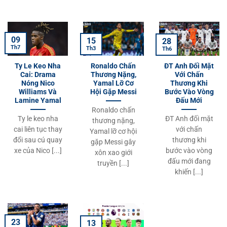
09
15
28
Th7
Th3
Th6
Ty Le Keo Nha
Ronaldo Chấn
ĐT Anh Đối Mặt
Cai: Drama
Thương Nặng,
Với Chấn
Nóng Nico
Yamal Lỡ Cơ
Thương Khi
Williams Và
Hội Gặp Messi
Bước Vào Vòng
Lamine Yamal
Đấu Mới
Ronaldo chấn
Ty le keo nha
ĐT Anh đối mặt
thương nặng,
cai liên tục thay
với chấn
Yamal lỡ cơ hội
đổi sau cú quay
thương khi
gặp Messi gây
xe của Nico [...]
bước vào vòng
xôn xao giới
đấu mới đang
truyền [...]
khiến [...]
23
13