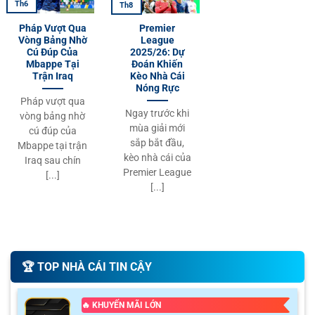
Th6
Th8
Pháp Vượt Qua
Premier
Vòng Bảng Nhờ
League
Cú Đúp Của
2025/26: Dự
Mbappe Tại
Đoán Khiến
Trận Iraq
Kèo Nhà Cái
Nóng Rực
Pháp vượt qua
Ngay trước khi
vòng bảng nhờ
mùa giải mới
cú đúp của
sắp bắt đầu,
Mbappe tại trận
kèo nhà cái của
Iraq sau chín
Premier League
[...]
[...]
🏆️ TOP NHÀ CÁI TIN CẬY
🔥 KHUYẾN MÃI LỚN