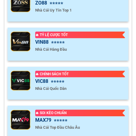
ZO88
⭐⭐⭐⭐⭐
Nhà Cái Uy Tín Top 1
🔥 TỶ LỆ CƯỢC TỐT
VIN88
⭐⭐⭐⭐⭐
Nhà Cái Hàng Đầu
🔥 CHÍNH SÁCH TỐT
VIC88
⭐⭐⭐⭐⭐
Nhà Cái Quốc Dân
🔥 SOI KÈO CHUẨN
MAX79
⭐⭐⭐⭐⭐
Nhà Cái Top Đầu Châu Âu