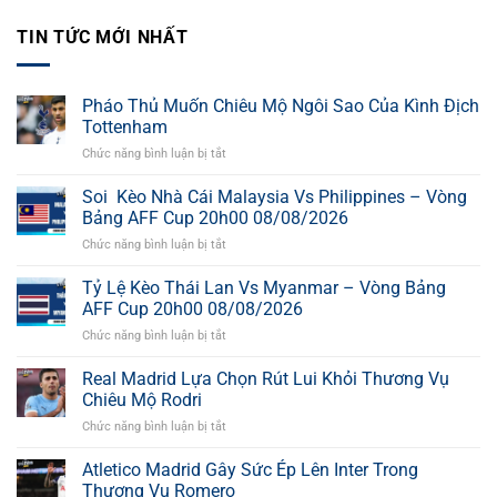
TIN TỨC MỚI NHẤT
Pháo Thủ Muốn Chiêu Mộ Ngôi Sao Của Kình Địch
Tottenham
Chức năng bình luận bị tắt
ở
Pháo
Thủ
Soi Kèo Nhà Cái Malaysia Vs Philippines – Vòng
Muốn
Bảng AFF Cup 20h00 08/08/2026
Chiêu
Chức năng bình luận bị tắt
ở
Mộ
Soi
Ngôi
Kèo
Tỷ Lệ Kèo Thái Lan Vs Myanmar – Vòng Bảng
Sao
Nhà
Của
AFF Cup 20h00 08/08/2026
Cái
Kình
Chức năng bình luận bị tắt
ở
Malaysia
Địch
Tỷ
Vs
Tottenham
Lệ
Real Madrid Lựa Chọn Rút Lui Khỏi Thương Vụ
Philippines
Kèo
–
Chiêu Mộ Rodri
Thái
Vòng
Chức năng bình luận bị tắt
ở
Lan
Bảng
Real
Vs
AFF
Madrid
Atletico Madrid Gây Sức Ép Lên Inter Trong
Myanmar
Cup
Lựa
–
Thương Vụ Romero
20h00