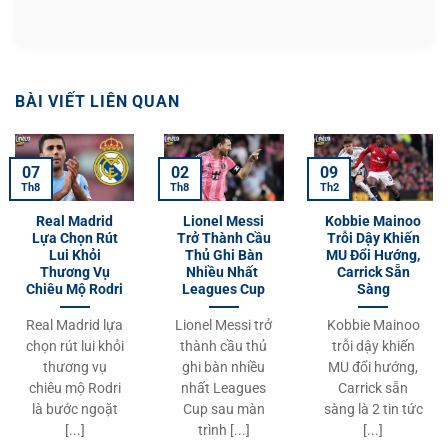
BÀI VIẾT LIÊN QUAN
07
02
09
Th8
Th8
Th2
Real Madrid
Lionel Messi
Kobbie Mainoo
Lựa Chọn Rút
Trở Thành Cầu
Trỗi Dậy Khiến
Lui Khỏi
Thủ Ghi Bàn
MU Đổi Hướng,
Thương Vụ
Nhiều Nhất
Carrick Sẵn
Chiêu Mộ Rodri
Leagues Cup
Sàng
Real Madrid lựa
Lionel Messi trở
Kobbie Mainoo
chọn rút lui khỏi
thành cầu thủ
trỗi dậy khiến
thương vụ
ghi bàn nhiều
MU đổi hướng,
chiêu mộ Rodri
nhất Leagues
Carrick sẵn
là bước ngoặt
Cup sau màn
sàng là 2 tin tức
[...]
trình [...]
[...]