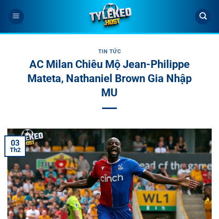
Bỏ
qua
nội
dung
TIN TỨC
AC Milan Chiêu Mộ Jean-Philippe
Mateta, Nathaniel Brown Gia Nhập
MU
03
Th2