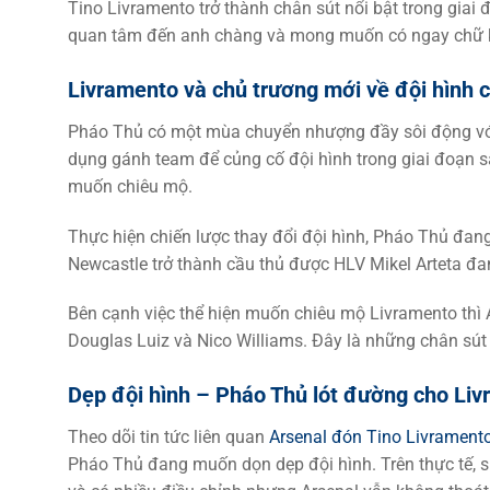
Tino Livramento trở thành chân sút nổi bật trong giai 
quan tâm đến anh chàng và mong muốn có ngay chữ k
Livramento và chủ trương mới về đội hình 
Pháo Thủ có một mùa chuyển nhượng đầy sôi động với 
dụng gánh team để củng cố đội hình trong giai đoạn 
muốn chiêu mộ.
Thực hiện chiến lược thay đổi đội hình, Pháo Thủ đang
Newcastle trở thành cầu thủ được HLV Mikel Arteta đan
Bên cạnh việc thể hiện muốn chiêu mộ Livramento thì 
Douglas Luiz và Nico Williams. Đây là những chân sút 
Dẹp đội hình – Pháo Thủ lót đường cho Li
Theo dõi tin tức liên quan
Arsenal đón Tino Livrament
Pháo Thủ đang muốn dọn dẹp đội hình. Trên thực tế, sự