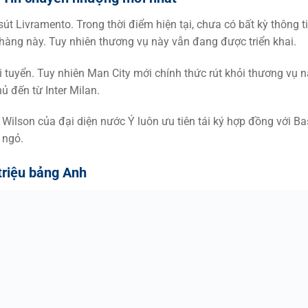
t Livramento. Trong thời điểm hiện tại, chưa có bất kỳ thông t
àng này. Tuy nhiên thương vụ này vẫn đang được triển khai.
 tuyển. Tuy nhiên Man City mới chính thức rút khỏi thương vụ n
ủ đến từ Inter Milan.
Wilson của đại diện nước Ý luôn ưu tiên tái ký hợp đồng với Ba
ỏ ngỏ.
 triệu bảng Anh