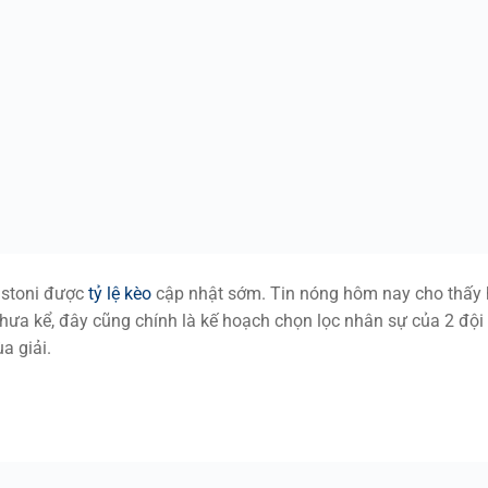
astoni được
tỷ lệ kèo
cập nhật sớm. Tin nóng hôm nay cho thấy 
ưa kể, đây cũng chính là kế hoạch chọn lọc nhân sự của 2 đội
ùa giải.