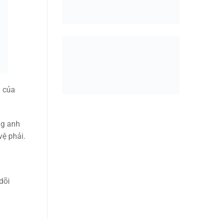
i của
ng anh
ệ phải.
dõi