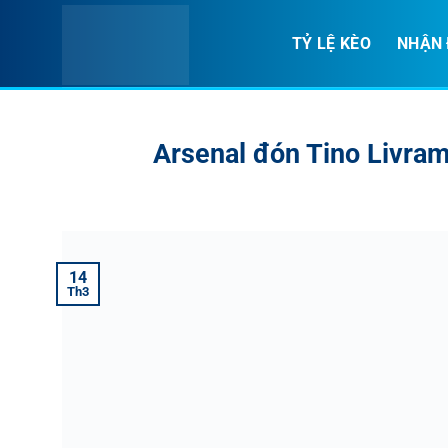
Bỏ
qua
TỶ LỆ KÈO
NHẬN 
nội
dung
Arsenal đón Tino Livra
14
Th3