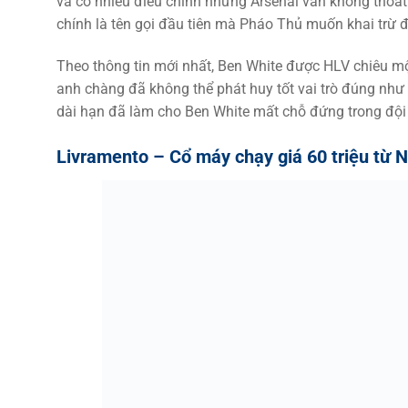
và có nhiều điều chỉnh nhưng Arsenal vẫn không thoát
chính là tên gọi đầu tiên mà Pháo Thủ muốn khai trừ 
Theo thông tin mới nhất, Ben White được HLV chiêu mộ
anh chàng đã không thể phát huy tốt vai trò đúng như
dài hạn đã làm cho Ben White mất chỗ đứng trong đội
Livramento – Cổ máy chạy giá 60 triệu từ 