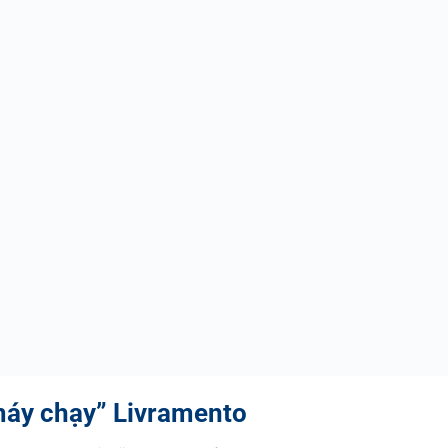
máy chạy” Livramento