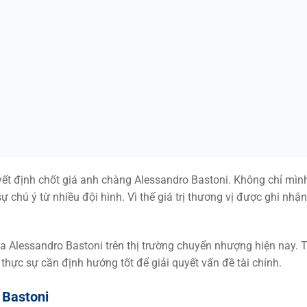
yết định chốt giá anh chàng Alessandro Bastoni. Không chỉ mìn
 chú ý từ nhiều đội hình. Vì thế giá trị thương vị được ghi nhậ
a Alessandro Bastoni trên thị trường chuyển nhượng hiện nay. 
thực sự cần định hướng tốt để giải quyết vấn đề tài chính.
 Bastoni