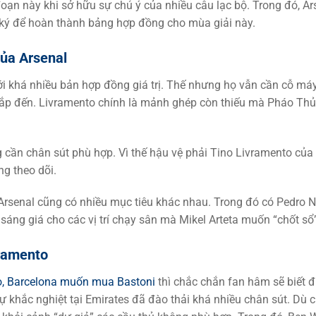
đoạn này khi sở hữu sự chú ý của nhiều câu lạc bộ. Trong đó, Ar
ý để hoàn thành bảng hợp đồng cho mùa giải này.
của Arsenal
khá nhiều bản hợp đồng giá trị. Thế nhưng họ vẫn cần cỗ máy
sắp đến. Livramento chính là mảnh ghép còn thiếu mà Pháo Th
 cần chân sút phù hợp. Vì thế hậu vệ phải Tino Livramento của
g theo dõi.
Arsenal cũng có nhiều mục tiêu khác nhau. Trong đó có Pedro N
sáng giá cho các vị trí chạy sân mà Mikel Arteta muốn “chốt sổ”
vramento
o, Barcelona muốn mua Bastoni
thì chắc chắn fan hâm sẽ biết 
 khắc nghiệt tại Emirates đã đào thải khá nhiều chân sút. Dù 