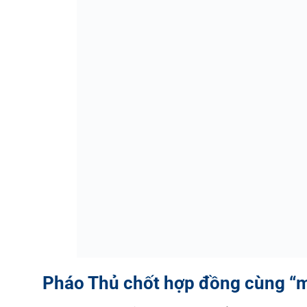
Pháo Thủ chốt hợp đồng cùng “