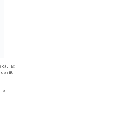
h câu lạc
n đến 80
Thế