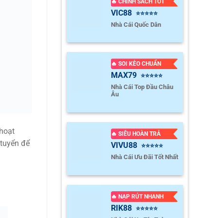
🔥 CHÍNH SÁCH TỐT
VIC88
⭐⭐⭐⭐⭐
Nhà Cái Quốc Dân
🔥 SOI KÈO CHUẨN
MAX79
⭐⭐⭐⭐⭐
Nhà Cái Top Đầu Châu
Âu
hoạt
🔥 SIÊU HOÀN TRẢ
 tuyển để
VIVU88
⭐⭐⭐⭐⭐
Nhà Cái Ưu Đãi Tốt Nhất
🔥 NẠP RÚT NHANH
RIK88
⭐⭐⭐⭐⭐