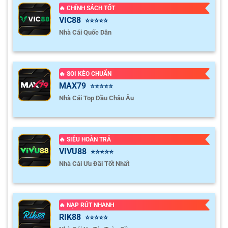
🔥 CHÍNH SÁCH TỐT
VIC88
⭐⭐⭐⭐⭐
Nhà Cái Quốc Dân
🔥 SOI KÈO CHUẨN
MAX79
⭐⭐⭐⭐⭐
Nhà Cái Top Đầu Châu Âu
🔥 SIÊU HOÀN TRẢ
VIVU88
⭐⭐⭐⭐⭐
Nhà Cái Ưu Đãi Tốt Nhất
🔥 NẠP RÚT NHANH
RIK88
⭐⭐⭐⭐⭐