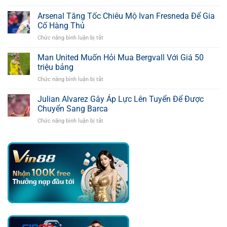
Tottenham
Lên
Thúc
Arsenal Tăng Tốc Chiêu Mộ Ivan Fresneda Để Gia
Inter
Đẩy
Trong
Cố Hàng Thủ
Thương
Thương
Chức năng bình luận bị tắt
ở
Vụ
Vụ
Arsenal
Osimhen
Romero
Tăng
Man United Muốn Hỏi Mua Bergvall Với Giá 50
Bằng
Tốc
Mức
triệu bảng
Chiêu
Giá
Chức năng bình luận bị tắt
ở
Mộ
55
Man
Ivan
Triệu
United
Julian Alvarez Gây Áp Lực Lên Tuyển Để Được
Fresneda
Bảng
Muốn
Để
Chuyển Sang Barca
Hỏi
Gia
Chức năng bình luận bị tắt
ở
Mua
Cố
Julian
Bergvall
Hàng
Alvarez
Với
Thủ
Gây
Giá
Áp
50
Lực
triệu
Lên
bảng
Tuyển
Để
Được
Chuyển
Sang
Barca