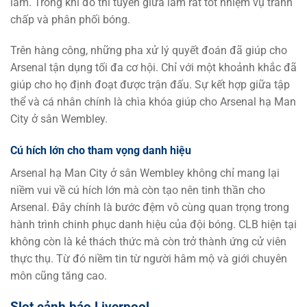
lầm. Trong khi đó thì tuyến giữa làm rất tốt nhiệm vụ tranh
chấp và phân phối bóng.
Trên hàng công, những pha xử lý quyết đoán đã giúp cho
Arsenal tận dụng tối đa cơ hội. Chỉ với một khoảnh khắc đã
giúp cho họ định đoạt được trận đấu. Sự kết hợp giữa tập
thể và cá nhân chính là chìa khóa giúp cho Arsenal hạ Man
City ở sân Wembley.
Cú hích lớn cho tham vọng danh hiệu
Arsenal hạ Man City ở sân Wembley không chỉ mang lại
niềm vui về cú hích lớn mà còn tạo nên tinh thần cho
Arsenal. Đây chính là bước đệm vô cùng quan trọng trong
hành trình chinh phục danh hiệu của đội bóng. CLB hiện tại
không còn là kẻ thách thức mà còn trở thành ứng cử viên
thực thụ. Từ đó niềm tin từ người hâm mộ và giới chuyên
môn cũng tăng cao.
Slot cảnh báo Liverpool