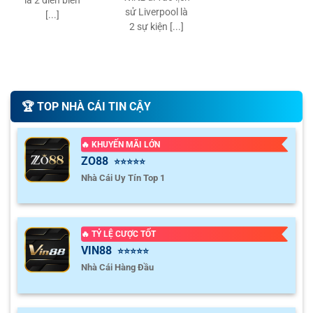
là 2 diễn biến
sử Liverpool là
[...]
2 sự kiện [...]
🏆️ TOP NHÀ CÁI TIN CẬY
🔥 KHUYẾN MÃI LỚN
ZO88
⭐⭐⭐⭐⭐
Nhà Cái Uy Tín Top 1
🔥 TỶ LỆ CƯỢC TỐT
VIN88
⭐⭐⭐⭐⭐
Nhà Cái Hàng Đầu