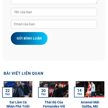
GỬI BÌNH LUẬN
BÀI VIẾT LIÊN QUAN
14
22
20
Th3
Th3
Th3
Sai Lầm Cá
Thái Độ Của
Arsenal Mất
Nhân Phá Triết
Fernandes Với
Saliba, MU