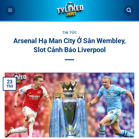
Bỏ
qua
nội
dung
TIN TỨC
Arsenal Hạ Man City Ở Sân Wembley,
Slot Cảnh Báo Liverpool
23
Th3