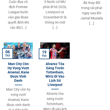
Cuộc đua vô
5 Nước cờ MU
đá thay đổi
địch Premier
phải đi hè 2026,
trong vài phút
League bước
Liverpool và
ngay sau khi
vào giai đoạn
Gravenberch là
Jamal Musiala
quyết định khi
thông tin mới
[...]
các đội [...]
[...]
06
19
Th3
Th3
Man City Còn
Alvarez Tỏa
Hy Vọng Vượt
Sáng Trước
Arsenal, Kane
Tottenham,
Được Vinh
Wirtz Đi Vào
Danh
Lịch Sử
Liverpool
Man City còn hy
Alvarez tỏa
vọng vượt
sáng trước
Arsenal, Kane
Tottenham,
được vinh danh
Wirtz đi vào lịch