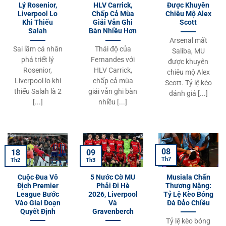
Lý Rosenior,
HLV Carrick,
Được Khuyên
Liverpool Lo
Chấp Cả Mùa
Chiêu Mộ Alex
Khi Thiếu
Giải Vẫn Ghi
Scott
Salah
Bàn Nhiều Hơn
Arsenal mất
Sai lầm cá nhân
Thái độ của
Saliba, MU
phá triết lý
Fernandes với
được khuyên
Rosenior,
HLV Carrick,
chiêu mộ Alex
Liverpool lo khi
chấp cả mùa
Scott. Tỷ lệ kèo
thiếu Salah là 2
giải vẫn ghi bàn
đánh giá [...]
[...]
nhiều [...]
08
18
09
Th7
Th2
Th3
Cuộc Đua Vô
5 Nước Cờ MU
Musiala Chấn
Địch Premier
Phải Đi Hè
Thương Nặng:
League Bước
2026, Liverpool
Tỷ Lệ Kèo Bóng
Vào Giai Đoạn
Và
Đá Đảo Chiều
Quyết Định
Gravenberch
Tỷ lệ kèo bóng