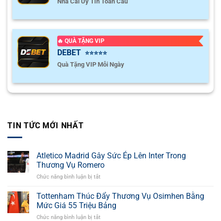
Nhà Cái Uy Tín Toàn Cầu
🔥 QUÀ TẶNG VIP
DEBET
⭐⭐⭐⭐⭐
Quà Tặng VIP Mỗi Ngày
TIN TỨC MỚI NHẤT
Atletico Madrid Gây Sức Ép Lên Inter Trong
Thương Vụ Romero
Chức năng bình luận bị tắt
ở
Atletico
Madrid
Tottenham Thúc Đẩy Thương Vụ Osimhen Bằng
Gây
Mức Giá 55 Triệu Bảng
Sức
Chức năng bình luận bị tắt
ở
Ép