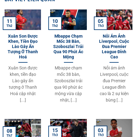
11
10
05
Th2
Th2
Th3
Xuân Son Được
Mbappe Chạm
Nỗi Ám Ảnh
Khen, Tiền Đạo
Mốc 38 Bàn,
Liverpool, Cuộc
Lào Gây Ấn
Szoboszlai Trải
Đua Premier
Tượng Ở Thanh
Qua 90 Phút Ác
League Đỉnh
Hoá
Mộng
Cao
Xuân Son được
Mbappe chạm
Nỗi ám ảnh
khen, tiền đạo
mốc 38 bàn,
Liverpool, cuộc
Lào gây ấn
Szoboszlai trải
đua Premier
tượng ở Thanh
qua 90 phút ác
League đỉnh
Hoá cập nhật
mộng vừa cập
cao là 2 sự kiện
[...]
nhật, [...]
bùng [...]
15
03
08
Th3
Th3
Th7