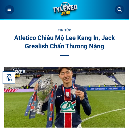
Bỏ
qua
nội
dung
TIN TỨC
Atletico Chiêu Mộ Lee Kang In, Jack
Grealish Chấn Thương Nặng
23
Th1