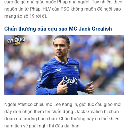
euro để gã nhà giàu nước Pháp nhả người. Tuy nhiên, theo
nguồn tin từ Pháp, HLV của PSG không muốn để ngôi sao
mang áo số 19 rời đi.
Chấn thương của cựu sao MC Jack Grealish
Ngoài Atletico chiêu mộ Lee Kang In, giới túc cầu giáo mới
đây đón nhận thêm tin chấn động: Jack Grealish bị chẩn
đoán nứt xương bàn chân. Chấn thương này có thể khiến
nam tiền vệ phải nghỉ thi đấu dài hạn.