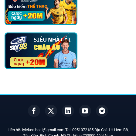
Liên hệ:
tylekeo.host@gmail.com
Tel:
0951372185
Địa Chỉ: 1H Hẻm B8,
Tân Kiên, Bình Chánh, Hồ Chí Minh
700000
, Việt Nam