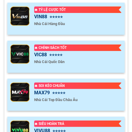
🔥 TỶ LỆ CƯỢC TỐT
VIN88
⭐⭐⭐⭐⭐
Nhà Cái Hàng Đầu
🔥 CHÍNH SÁCH TỐT
VIC88
⭐⭐⭐⭐⭐
Nhà Cái Quốc Dân
🔥 SOI KÈO CHUẨN
MAX79
⭐⭐⭐⭐⭐
Nhà Cái Top Đầu Châu Âu
🔥 SIÊU HOÀN TRẢ
VIVU88
⭐⭐⭐⭐⭐