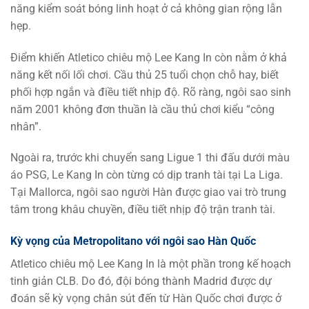
năng kiểm soát bóng linh hoạt ở cả không gian rộng lẫn
hẹp.
Điểm khiến Atletico chiêu mộ Lee Kang In còn nằm ở khả
năng kết nối lối chơi. Cầu thủ 25 tuổi chọn chỗ hay, biết
phối hợp ngắn và điều tiết nhịp độ. Rõ ràng, ngôi sao sinh
năm 2001 không đơn thuần là cầu thủ chơi kiểu “công
nhân”.
Ngoài ra, trước khi chuyển sang Ligue 1 thi đấu dưới màu
áo PSG, Le Kang In còn từng có dịp tranh tài tại La Liga.
Tại Mallorca, ngôi sao người Hàn được giao vai trò trung
tâm trong khâu chuyền, điều tiết nhịp độ trận tranh tài.
Kỳ vọng của Metropolitano với ngôi sao Hàn Quốc
Atletico chiêu mộ Lee Kang In là một phần trong kế hoạch
tinh giản CLB. Do đó, đội bóng thành Madrid được dự
đoán sẽ kỳ vọng chân sút đến từ Hàn Quốc chơi được ở