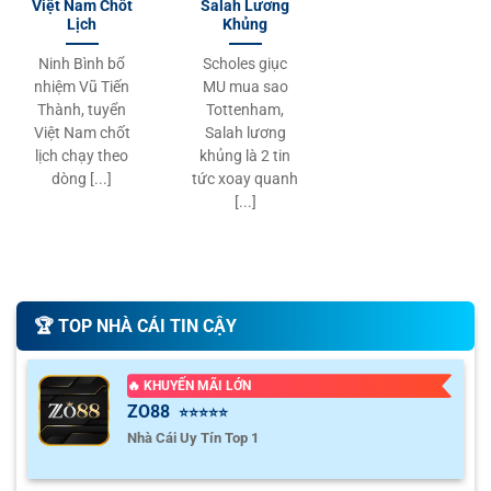
Việt Nam Chốt
Salah Lương
Lịch
Khủng
Ninh Bình bổ
Scholes giục
nhiệm Vũ Tiến
MU mua sao
Thành, tuyển
Tottenham,
Việt Nam chốt
Salah lương
lịch chạy theo
khủng là 2 tin
dòng [...]
tức xoay quanh
[...]
🏆️ TOP NHÀ CÁI TIN CẬY
🔥 KHUYẾN MÃI LỚN
ZO88
⭐⭐⭐⭐⭐
Nhà Cái Uy Tín Top 1