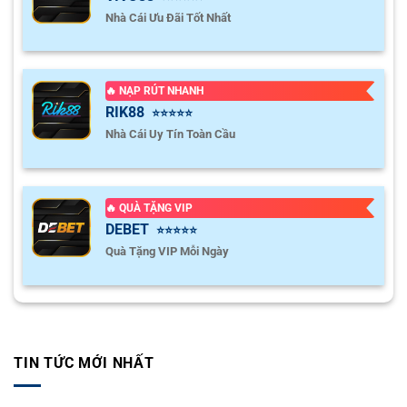
Nhà Cái Ưu Đãi Tốt Nhất
🔥 NẠP RÚT NHANH
RIK88
⭐⭐⭐⭐⭐
Nhà Cái Uy Tín Toàn Cầu
🔥 QUÀ TẶNG VIP
DEBET
⭐⭐⭐⭐⭐
Quà Tặng VIP Mỗi Ngày
TIN TỨC MỚI NHẤT