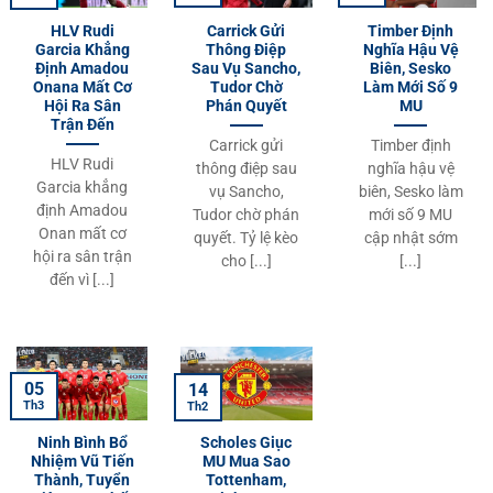
HLV Rudi
Carrick Gửi
Timber Định
Garcia Khẳng
Thông Điệp
Nghĩa Hậu Vệ
Định Amadou
Sau Vụ Sancho,
Biên, Sesko
Onana Mất Cơ
Tudor Chờ
Làm Mới Số 9
Hội Ra Sân
Phán Quyết
MU
Trận Đến
Carrick gửi
Timber định
HLV Rudi
thông điệp sau
nghĩa hậu vệ
Garcia khẳng
vụ Sancho,
biên, Sesko làm
định Amadou
Tudor chờ phán
mới số 9 MU
Onan mất cơ
quyết. Tỷ lệ kèo
cập nhật sớm
hội ra sân trận
cho [...]
[...]
đến vì [...]
05
14
Th3
Th2
Ninh Bình Bổ
Scholes Giục
Nhiệm Vũ Tiến
MU Mua Sao
Thành, Tuyển
Tottenham,