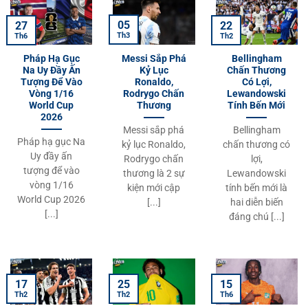
05
27
22
Th3
Th6
Th2
Pháp Hạ Gục
Messi Sắp Phá
Bellingham
Na Uy Đầy Ấn
Kỷ Lục
Chấn Thương
Tượng Để Vào
Ronaldo,
Có Lợi,
Vòng 1/16
Rodrygo Chấn
Lewandowski
World Cup
Thương
Tính Bến Mới
2026
Messi sắp phá
Bellingham
Pháp hạ gục Na
kỷ lục Ronaldo,
chấn thương có
Uy đầy ấn
Rodrygo chấn
lợi,
tượng để vào
thương là 2 sự
Lewandowski
vòng 1/16
kiện mới cập
tính bến mới là
World Cup 2026
[...]
hai diễn biến
[...]
đáng chú [...]
15
17
25
Th6
Th2
Th2