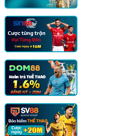
Trước
Mùa
Giải
Mới