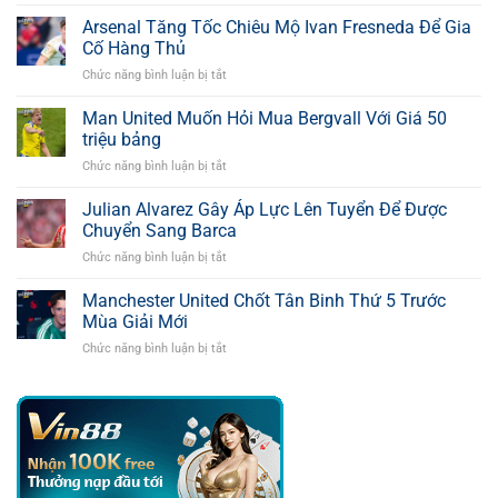
Tottenham
Thúc
Arsenal Tăng Tốc Chiêu Mộ Ivan Fresneda Để Gia
Đẩy
Cố Hàng Thủ
Thương
Chức năng bình luận bị tắt
ở
Vụ
Arsenal
Osimhen
Tăng
Man United Muốn Hỏi Mua Bergvall Với Giá 50
Bằng
Tốc
Mức
triệu bảng
Chiêu
Giá
Chức năng bình luận bị tắt
ở
Mộ
55
Man
Ivan
Triệu
United
Julian Alvarez Gây Áp Lực Lên Tuyển Để Được
Fresneda
Bảng
Muốn
Để
Chuyển Sang Barca
Hỏi
Gia
Chức năng bình luận bị tắt
ở
Mua
Cố
Julian
Bergvall
Hàng
Alvarez
Manchester United Chốt Tân Binh Thứ 5 Trước
Với
Thủ
Gây
Giá
Mùa Giải Mới
Áp
50
Chức năng bình luận bị tắt
ở
Lực
triệu
Manchester
Lên
bảng
United
Tuyển
Chốt
Để
Tân
Được
Binh
Chuyển
Thứ
Sang
5
Barca