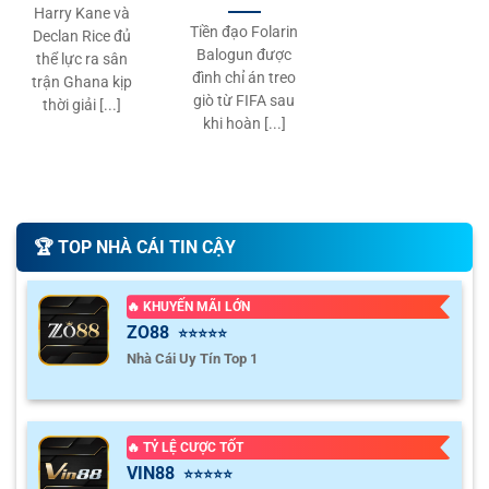
Harry Kane và
Tiền đạo Folarin
Declan Rice đủ
Balogun được
thể lực ra sân
đình chỉ án treo
trận Ghana kịp
giò từ FIFA sau
thời giải [...]
khi hoàn [...]
🏆️ TOP NHÀ CÁI TIN CẬY
🔥 KHUYẾN MÃI LỚN
ZO88
⭐⭐⭐⭐⭐
Nhà Cái Uy Tín Top 1
🔥 TỶ LỆ CƯỢC TỐT
VIN88
⭐⭐⭐⭐⭐