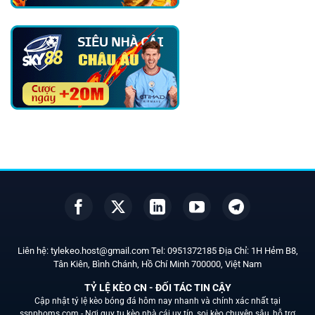
Liên hệ:
tylekeo.host@gmail.com
Tel:
0951372185
Địa Chỉ: 1H Hẻm B8,
Tân Kiên, Bình Chánh, Hồ Chí Minh
700000
, Việt Nam
TỶ LỆ KÈO CN - ĐỐI TÁC TIN CẬY
Cập nhật tỷ lệ kèo bóng đá hôm nay nhanh và chính xác nhất tại
ssnphoms.com -
Nơi quy tụ kèo nhà cái uy tín, soi kèo chuyên sâu, hỗ trợ