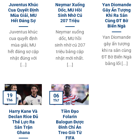
Juventus Khúc
Neymar Xuống
Yan Diomande
Cua Quyết Định
Dốc, MU Hồi
Gây Ấn Tượng
Mùa Giải, MU
Sinh Nhờ Cú
Khi Ra Sân
Hết Đáng Sợ
207 Triệu
Cùng ĐT Bờ
Biển Ngà
Juventus khúc
Neymar xuống
Yan Diomande
cua quyết định
dốc, MU hồi
gây ấn tượng
mùa giải, MU
sinh nhờ cú 207
khi ra sân cùng
hết đáng sợ cập
triệu bảng cập
ĐT Bờ Biển Ngà
nhật đúng với
nhật mới nhất.
bằng lối [...]
[...]
[...]
19
06
Th6
Th7
Harry Kane Và
Tiền Đạo
Declan Rice Đủ
Folarin
Thể Lực Ra
Balogun Được
Sân Trận
Đình Chỉ Án
Ghana
Treo Giò Từ
FIFA