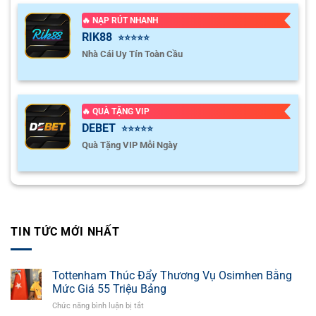
🔥 NẠP RÚT NHANH
RIK88
⭐⭐⭐⭐⭐
Nhà Cái Uy Tín Toàn Cầu
🔥 QUÀ TẶNG VIP
DEBET
⭐⭐⭐⭐⭐
Quà Tặng VIP Mỗi Ngày
TIN TỨC MỚI NHẤT
Tottenham Thúc Đẩy Thương Vụ Osimhen Bằng
Mức Giá 55 Triệu Bảng
Chức năng bình luận bị tắt
ở