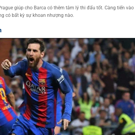
ague giúp cho Barca có thêm tâm lý thi đấu tốt. Càng tiến vào 
ng có bất kỳ sự khoan nhượng nào.
n