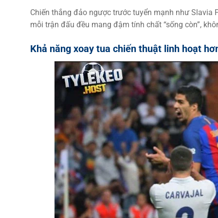
Chiến thắng đảo ngược trước tuyển mạnh như Slavia Pr
mỗi trận đấu đều mang đậm tính chất “sống còn”, khô
Khả năng xoay tua chiến thuật linh hoạt hơ