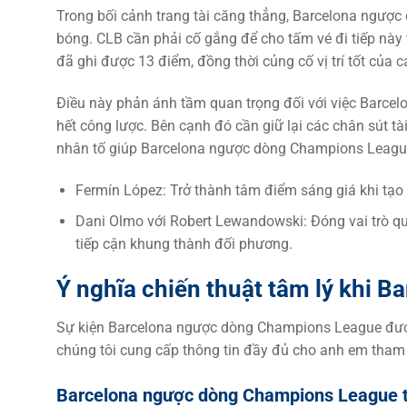
Trong bối cảnh trang tài căng thẳng, Barcelona ngượ
bóng. CLB cần phải cố gắng để cho tấm vé đi tiếp này 
đã ghi được 13 điểm, đồng thời củng cố vị trí tốt của c
Điều này phản ánh tầm quan trọng đối với việc Barcelo
hết công lược. Bên cạnh đó cần giữ lại các chân sút t
nhân tố giúp Barcelona ngược dòng Champions Leagu
Fermín López: Trở thành tâm điểm sáng giá khi tạo
Dani Olmo với Robert Lewandowski: Đóng vai trò qu
tiếp cận khung thành đối phương.
Ý nghĩa chiến thuật tâm lý khi 
Sự kiện Barcelona ngược dòng Champions League được 
chúng tôi cung cấp thông tin đầy đủ cho anh em tham
Barcelona ngược dòng Champions League tă