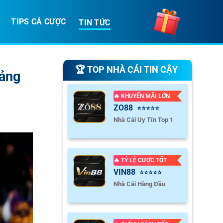
TIPS CÁ CƯỢC
TIN TỨC
🏆️ TOP NHÀ CÁI TIN CẬY
ảng
🔥 KHUYẾN MÃI LỚN
ZO88
⭐⭐⭐⭐⭐
Nhà Cái Uy Tín Top 1
🔥 TỶ LỆ CƯỢC TỐT
VIN88
⭐⭐⭐⭐⭐
Nhà Cái Hàng Đầu