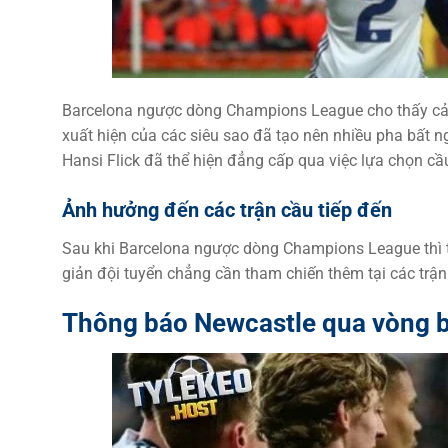
Barcelona ngược dòng Champions League cho thấy cả 
xuất hiện của các siêu sao đã tạo nên nhiều pha bất n
Hansi Flick đã thể hiện đẳng cấp qua việc lựa chọn cầ
Ảnh hưởng đến các trận cầu tiếp đến
Sau khi Barcelona ngược dòng Champions League thì th
giản đội tuyển chẳng cần tham chiến thêm tại các trận
Thông báo Newcastle qua vòng 