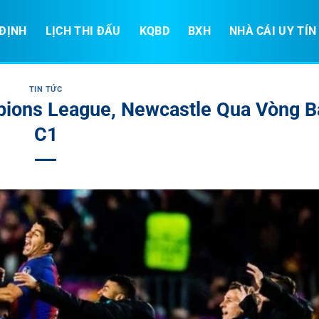
ĐỊNH
LỊCH THI ĐẤU
KQBD
BXH
NHÀ CÁI UY TÍN
TIN TỨC
ions League, Newcastle Qua Vòng B
C1