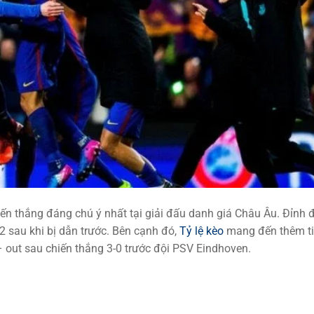
n thắng đáng chú ý nhất tại giải đấu danh giá Châu Âu. Đỉnh
2 sau khi bị dẫn trước. Bên cạnh đó,
Tỷ lệ kèo
mang đến thêm ti
 out sau chiến thắng 3-0 trước đội PSV Eindhoven.