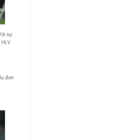
Với sự
t HLV
iểu đơn