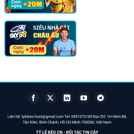
Liên hệ:
tylekeo.host@gmail.com
Tel:
0951372185
Địa Chỉ: 1H Hẻm B8,
Tân Kiên, Bình Chánh, Hồ Chí Minh
700000
, Việt Nam
TỶ LỆ KÈO CN - ĐỐI TÁC TIN CẬY