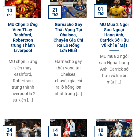
01
21
10
Th3
Th3
Th3
MU Chọn 5 Ứng
Garnacho Gây
MU Mua 2 Ngôi
Viên Thay
Thất Vọng Tại
Sao Ngoại
Rashford,
Chelsea,
Hạng Anh,
Robertson
Chuyên Gia Chỉ
Carrick Sở Hữu
trung Thành
Ra Lỗ Hổng
Vũ Khí Bí Mật
Liverpool
Lớn Nhất
MU mua 2 ngôi
MU chọn 5 ứng
Garnacho gây
sao Ngoại hạng
viên thay
thất vọng tại
Anh, Carrick sở
Rashford,
Chelsea,
hữu vũ khí bí
Robertson
chuyên gia chỉ
mật [...]
trung thành
ra lỗ hổng lớn
Liverpool là 2
nhất trong [...]
sự kiện [...]
24
10
14
Th1
Th7
Th3