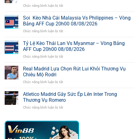
Chức năng bình luận bị tắt
ở
Pháo
Thủ
Soi Kèo Nhà Cái Malaysia Vs Philippines – Vòng
Muốn
Bảng AFF Cup 20h00 08/08/2026
Chiêu
Chức năng bình luận bị tắt
ở
Mộ
Soi
Ngôi
Kèo
Tỷ Lệ Kèo Thái Lan Vs Myanmar – Vòng Bảng
Sao
Nhà
Của
AFF Cup 20h00 08/08/2026
Cái
Kình
Chức năng bình luận bị tắt
ở
Malaysia
Địch
Tỷ
Vs
Tottenham
Lệ
Real Madrid Lựa Chọn Rút Lui Khỏi Thương Vụ
Philippines
Kèo
–
Chiêu Mộ Rodri
Thái
Vòng
Chức năng bình luận bị tắt
ở
Lan
Bảng
Real
Vs
AFF
Madrid
Atletico Madrid Gây Sức Ép Lên Inter Trong
Myanmar
Cup
Lựa
–
Thương Vụ Romero
20h00
Chọn
Vòng
08/08/2026
Chức năng bình luận bị tắt
ở
Rút
Bảng
Atletico
Lui
AFF
Madrid
Khỏi
Cup
Gây
Thương
20h00
Sức
Vụ
08/08/2026
Ép
Chiêu