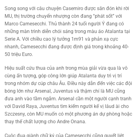
Song song với câu chuyện Casemiro được săn đón khi rời
MU, thị trường chuyển nhượng còn đang “phát sốt” với
Marco Carnesecchi. Thủ thành 24 tuổi người Ý đang có
những màn trình diễn chói sáng trong màu áo Atalanta tại
Serie A. Với chiều cao lý tưởng 1m91 và phản xạ cực
nhanh, Carnesecchi đang được định giá trong khoảng 40-
50 triệu Euro.
Hiệu suất cứu thua của anh trong mùa giải vừa qua là vô
cùng ấn tượng, góp công lớn giúp Atalanta duy trì vị trí
trong nhóm dự cúp châu Âu. Điều này dẫn đến việc các đội
bóng lớn như Arsenal, Juventus và thậm chí là MU cũng
đưa anh vào tầm ngắm. Arsenal cần một người cạnh tranh
với David Raya, Juventus tìm kiếm người kế vị lâud ài cho
Szczesny, còn MU muốn có một phương án dự phòng hoặc
thay thế chất lượng cho Andre Onana.
Cuộc đua giành chữ ký của Carnesecchi cũng quyết liệt