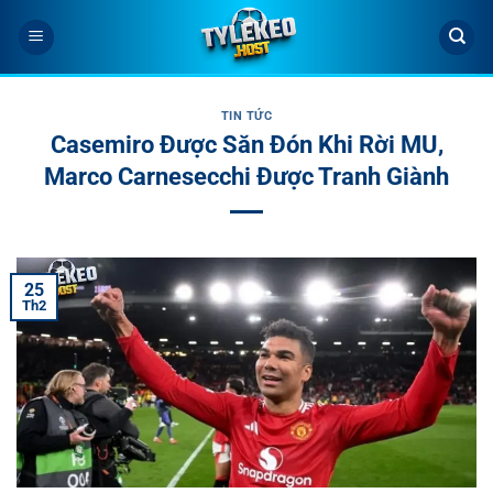
Bỏ
qua
nội
dung
TIN TỨC
Casemiro Được Săn Đón Khi Rời MU,
Marco Carnesecchi Được Tranh Giành
25
Th2