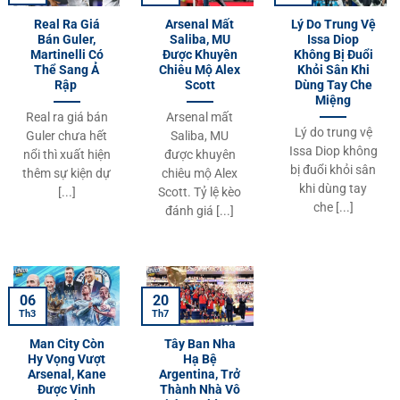
Real Ra Giá
Arsenal Mất
Lý Do Trung Vệ
Bán Guler,
Saliba, MU
Issa Diop
Martinelli Có
Được Khuyên
Không Bị Đuổi
Thể Sang Ả
Chiêu Mộ Alex
Khỏi Sân Khi
Rập
Scott
Dùng Tay Che
Miệng
Real ra giá bán
Arsenal mất
Lý do trung vệ
Guler chưa hết
Saliba, MU
Issa Diop không
nổi thì xuất hiện
được khuyên
bị đuổi khỏi sân
thêm sự kiện dự
chiêu mộ Alex
khi dùng tay
[...]
Scott. Tỷ lệ kèo
che [...]
đánh giá [...]
06
20
Th3
Th7
Man City Còn
Tây Ban Nha
Hy Vọng Vượt
Hạ Bệ
Arsenal, Kane
Argentina, Trở
Được Vinh
Thành Nhà Vô