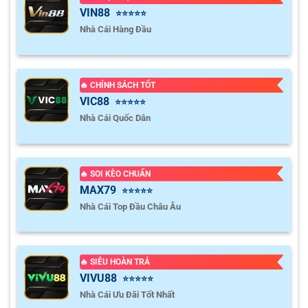
VIN88
⭐⭐⭐⭐⭐
Nhà Cái Hàng Đầu
🔥 CHÍNH SÁCH TỐT
VIC88
⭐⭐⭐⭐⭐
Nhà Cái Quốc Dân
🔥 SOI KÈO CHUẨN
MAX79
⭐⭐⭐⭐⭐
Nhà Cái Top Đầu Châu Âu
🔥 SIÊU HOÀN TRẢ
VIVU88
⭐⭐⭐⭐⭐
Nhà Cái Ưu Đãi Tốt Nhất