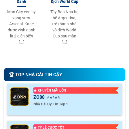
Danh
Địch World Cup
Man City còn hy
Tây Ban Nha hạ
vọng vượt
bệ Argentina,
Arsenal, Kane
trở thành nhà
được vinh danh
vô địch World
là 2 diễn biến
Cup sau màn
[...]
[...]
🏆️ TOP NHÀ CÁI TIN CẬY
🔥 KHUYẾN MÃI LỚN
ZO88
⭐⭐⭐⭐⭐
Nhà Cái Uy Tín Top 1
🔥 TỶ LỆ CƯỢC TỐT