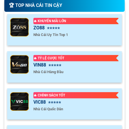
🏆️ TOP NHÀ CÁI TIN CẬY
🔥 KHUYẾN MÃI LỚN
ZO88
⭐⭐⭐⭐⭐
Nhà Cái Uy Tín Top 1
🔥 TỶ LỆ CƯỢC TỐT
VIN88
⭐⭐⭐⭐⭐
Nhà Cái Hàng Đầu
🔥 CHÍNH SÁCH TỐT
VIC88
⭐⭐⭐⭐⭐
Nhà Cái Quốc Dân