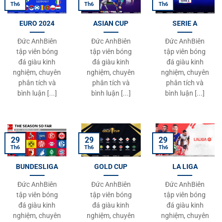
31
Rado Mon
Cambodia
1
0
Th6
Th6
Th6
EURO 2024
ASIAN CUP
SERIE A
32
Iago Bento Fernandes
Cambodia
1
0
Đức AnhBiên
Đức AnhBiên
Đức AnhBiên
33
Sandy Walsh
Indonesia
1
0
tập viên bóng
tập viên bóng
tập viên bóng
đá giàu kinh
đá giàu kinh
đá giàu kinh
34
Azwan Ali Rahman
Brunei Darussalam
1
0
nghiệm, chuyên
nghiệm, chuyên
nghiệm, chuyên
phân tích và
phân tích và
phân tích và
35
Endrick
Malaysia
1
0
bình luận [...]
bình luận [...]
bình luận [...]
36
Nguyen Hai Long
Vietnam
1
0
37
Waris Chuthong
Thailand
1
0
29
29
29
Th6
Th6
Th6
38
Shawal Anuar
Singapore
1
0
BUNDESLIGA
GOLD CUP
LA LIGA
39
Damoth Thongkhamsavath
Laos
1
0
Đức AnhBiên
Đức AnhBiên
Đức AnhBiên
40
Sangvilay Phoutthavong
Laos
1
0
tập viên bóng
tập viên bóng
tập viên bóng
đá giàu kinh
đá giàu kinh
đá giàu kinh
41
Shayne Pattynama
Indonesia
1
0
nghiệm, chuyên
nghiệm, chuyên
nghiệm, chuyên