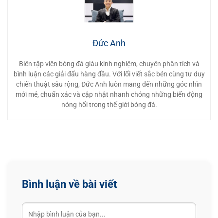
10
Oatnasio Da Silva Guterres
Timor Leste
2
0
11
Đỗ Hoàng Hên
Vietnam
2
0
Đức Anh
12
Nguyễn Xuân Son
Vietnam
2
0
Biên tập viên bóng đá giàu kinh nghiệm, chuyên phân tích và
13
Yotsakon Burapha
Thailand
2
1
bình luận các giải đấu hàng đầu. Với lối viết sắc bén cùng tư duy
chiến thuật sâu rộng, Đức Anh luôn mang đến những góc nhìn
14
Jarvey Gayoso
Philippines
2
1
mới mẻ, chuẩn xác và cập nhật nhanh chóng những biến động
nóng hổi trong thế giới bóng đá.
15
Thom Haye
Indonesia
1
0
16
Sarach Yooyen
Thailand
1
0
17
Pavithran Gunalan
Malaysia
1
0
18
kuzain wan
Malaysia
1
0
Bình luận về bài viết
19
Hein Htet Aung
Myanmar
1
0
20
Ragnar Oratmangoen
Indonesia
1
0