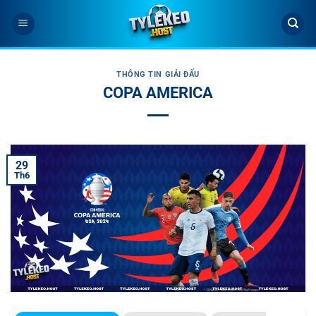
Bỏ
qua
nội
dung
THÔNG TIN GIẢI ĐẤU
COPA AMERICA
29
Th6