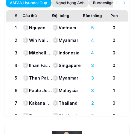
ASEAN Hyundai Cup
Ngoại hạng Anh
Bundesliga
La Lig
#
Cầu thủ
Đội bóng
Bàn thắng
Pen
1
Nguyen Dinh Bac
Vietnam
5
0
2
Win Naing Tun
Myanmar
4
0
3
Mitchell Lee Baker
Indonesia
4
0
4
Ilhan Fandi
Singapore
3
0
5
Than Paing
Myanmar
3
0
6
Paulo Josué
Malaysia
3
1
7
Kakana Khamyok
Thailand
2
0
8
Teerasak Poeiphimai
Thailand
2
0
9
Soknet Hav
Cambodia
2
0