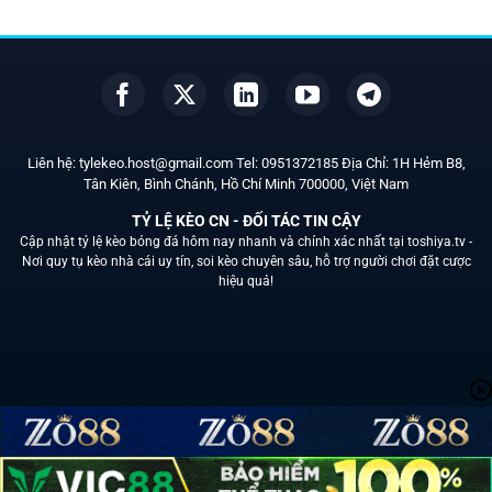
Liên hệ:
tylekeo.host@gmail.com
Tel:
0951372185
Địa Chỉ: 1H Hẻm B8,
Tân Kiên, Bình Chánh, Hồ Chí Minh
700000
, Việt Nam
TỶ LỆ KÈO CN - ĐỐI TÁC TIN CẬY
Cập nhật tỷ lệ kèo bóng đá hôm nay nhanh và chính xác nhất tại
toshiya.tv -
Nơi quy tụ kèo nhà cái uy tín, soi kèo chuyên sâu, hỗ trợ người chơi đặt cược
hiệu quả!
Liên Hệ
Chính sách bảo mật
Soi kèo
Nhà cái uy tín
Tin Tức
Copyright 2026 ©
toshiya.tv