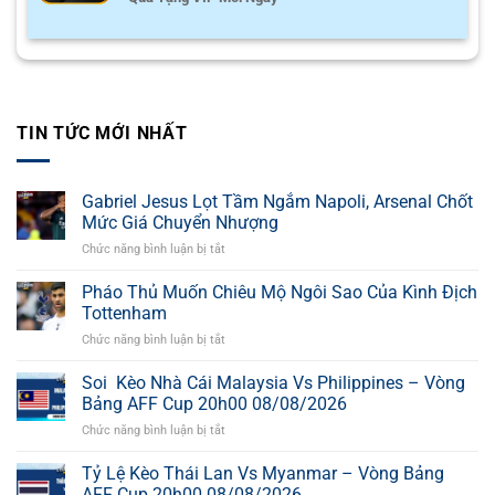
TIN TỨC MỚI NHẤT
Gabriel Jesus Lọt Tầm Ngắm Napoli, Arsenal Chốt
Mức Giá Chuyển Nhượng
Chức năng bình luận bị tắt
ở
Gabriel
Jesus
Pháo Thủ Muốn Chiêu Mộ Ngôi Sao Của Kình Địch
Lọt
Tottenham
Tầm
Chức năng bình luận bị tắt
ở
Ngắm
Pháo
Napoli,
Thủ
Soi Kèo Nhà Cái Malaysia Vs Philippines – Vòng
Arsenal
Muốn
Chốt
Bảng AFF Cup 20h00 08/08/2026
Chiêu
Mức
Chức năng bình luận bị tắt
ở
Mộ
Giá
Soi
Ngôi
Chuyển
Kèo
Tỷ Lệ Kèo Thái Lan Vs Myanmar – Vòng Bảng
Sao
Nhượng
Nhà
Của
AFF Cup 20h00 08/08/2026