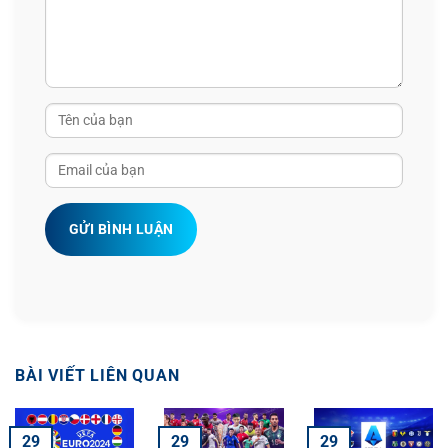
21
Sokmeng Chea
Cambodia
1
0
22
Lwin Moe Aung
Myanmar
1
0
23
Song Ui-young
Singapore
1
0
24
B. Chernvanglien
Laos
1
0
25
Nguyen Quang Hai
Vietnam
1
0
GỬI BÌNH LUẬN
26
Nguyen Van Vi
Vietnam
1
0
27
Myat Kaung Khant
Myanmar
1
0
28
Claudio osorio
Timor Leste
1
0
29
Jens Raven
Indonesia
1
0
BÀI VIẾT LIÊN QUAN
30
John Albert Luis Solis Lucero
Philippines
1
0
29
29
29