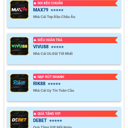
🔥 SOI KÈO CHUẨN
MAX79
⭐⭐⭐⭐⭐
Nhà Cái Top Đầu Châu Âu
🔥 SIÊU HOÀN TRẢ
VIVU88
⭐⭐⭐⭐⭐
Nhà Cái Ưu Đãi Tốt Nhất
🔥 NẠP RÚT NHANH
RIK88
⭐⭐⭐⭐⭐
Nhà Cái Uy Tín Toàn Cầu
🔥 QUÀ TẶNG VIP
DEBET
⭐⭐⭐⭐⭐
Quà Tặng VIP Mỗi Ngày