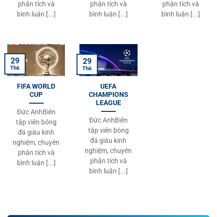
phân tích và
phân tích và
phân tích và
42
Daisuke Sato
Philippines
1
0
bình luận [...]
bình luận [...]
bình luận [...]
43
Kyaw Min Oo
Myanmar
1
0
44
Ouk Sovann
Cambodia
1
0
29
29
Th6
Th6
45
Zion Cruz
Timor Leste
1
0
FIFA WORLD
UEFA
46
Joao Rangel
Timor Leste
1
0
CUP
CHAMPIONS
LEAGUE
Đức AnhBiên
47
Maung Maung Lwin
Myanmar
1
1
Đức AnhBiên
tập viên bóng
tập viên bóng
đá giàu kinh
48
Worachit Kanitsribumphen
Thailand
1
1
đá giàu kinh
nghiệm, chuyên
nghiệm, chuyên
phân tích và
49
Zenivio Morientes Gostavo Conceição Mota
Timor Leste
1
1
phân tích và
bình luận [...]
bình luận [...]
50
Jehhanafee Mamah
Thailand
1
1