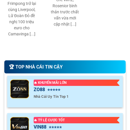
Frimpong trở lại
Rosenior bình
cùng Liverpool,
thản trước chất
Lữ Đoàn Đỏ đề
vấn vừa mới
nghị 100 triệu
cập nhật [...]
euro cho
Camavinga [...]
🏆️ TOP NHÀ CÁI TIN CẬY
🔥 KHUYẾN MÃI LỚN
ZO88
⭐⭐⭐⭐⭐
Nhà Cái Uy Tín Top 1
🔥 TỶ LỆ CƯỢC TỐT
VIN88
⭐⭐⭐⭐⭐