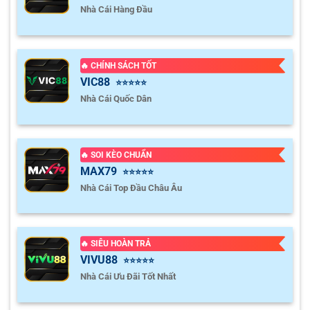
Nhà Cái Hàng Đầu
🔥 CHÍNH SÁCH TỐT
VIC88
⭐⭐⭐⭐⭐
Nhà Cái Quốc Dân
🔥 SOI KÈO CHUẨN
MAX79
⭐⭐⭐⭐⭐
Nhà Cái Top Đầu Châu Âu
🔥 SIÊU HOÀN TRẢ
VIVU88
⭐⭐⭐⭐⭐
Nhà Cái Ưu Đãi Tốt Nhất