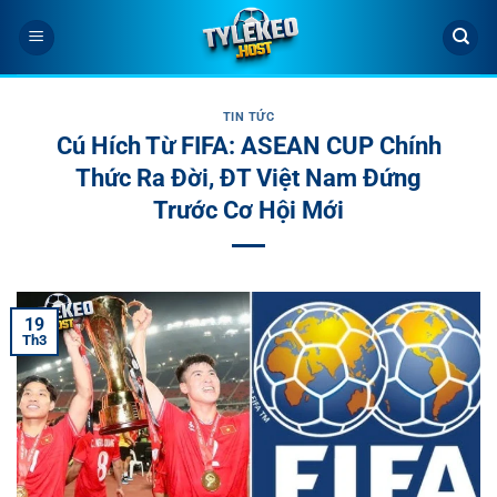
Bỏ
qua
nội
dung
TIN TỨC
Cú Hích Từ FIFA: ASEAN CUP Chính
Thức Ra Đời, ĐT Việt Nam Đứng
Trước Cơ Hội Mới
19
Th3