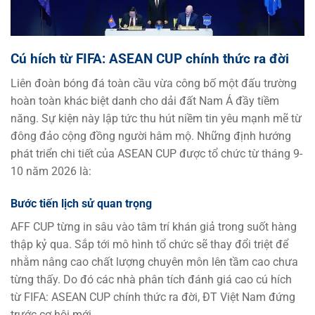
Cú hích từ FIFA: ASEAN CUP chính thức ra đời
Liên đoàn bóng đá toàn cầu vừa công bố một đấu trường
hoàn toàn khác biệt danh cho dải đất Nam Á đầy tiềm
năng. Sự kiện này lập tức thu hút niềm tin yêu mạnh mẽ từ
đông đảo cộng đồng người hâm mộ. Những định hướng
phát triển chi tiết của ASEAN CUP được tổ chức từ tháng 9-
10 năm 2026 là:
Bước tiến lịch sử quan trọng
AFF CUP từng in sâu vào tâm trí khán giả trong suốt hàng
thập kỷ qua. Sắp tới mô hình tổ chức sẽ thay đổi triệt để
nhằm nâng cao chất lượng chuyên môn lên tầm cao chưa
từng thấy. Do đó các nhà phân tích đánh giá cao cú hích
từ FIFA: ASEAN CUP chính thức ra đời, ĐT Việt Nam đứng
trước cơ hội mới.