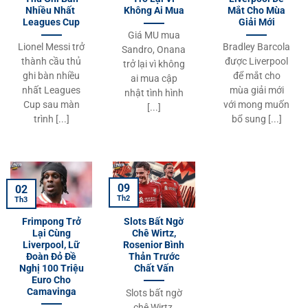
Nhiều Nhất
Không Ai Mua
Mắt Cho Mùa
Leagues Cup
Giải Mới
Giá MU mua
Lionel Messi trở
Bradley Barcola
Sandro, Onana
thành cầu thủ
được Liverpool
trở lại vì không
ghi bàn nhiều
để mắt cho
ai mua cập
nhất Leagues
mùa giải mới
nhật tình hình
Cup sau màn
với mong muốn
[...]
trình [...]
bổ sung [...]
09
02
Th2
Th3
Frimpong Trở
Slots Bất Ngờ
Lại Cùng
Chê Wirtz,
Liverpool, Lữ
Rosenior Bình
Đoàn Đỏ Đề
Thản Trước
Nghị 100 Triệu
Chất Vấn
Euro Cho
Camavinga
Slots bất ngờ
chê Wirtz,