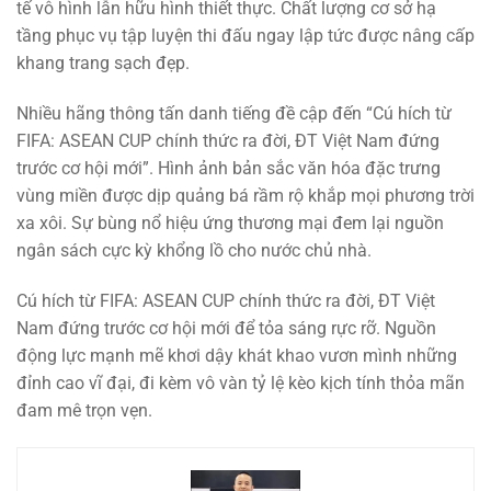
tế vô hình lẫn hữu hình thiết thực. Chất lượng cơ sở hạ
tầng phục vụ tập luyện thi đấu ngay lập tức được nâng cấp
khang trang sạch đẹp.
Nhiều hãng thông tấn danh tiếng đề cập đến “Cú hích từ
FIFA: ASEAN CUP chính thức ra đời, ĐT Việt Nam đứng
trước cơ hội mới”. Hình ảnh bản sắc văn hóa đặc trưng
vùng miền được dịp quảng bá rầm rộ khắp mọi phương trời
xa xôi. Sự bùng nổ hiệu ứng thương mại đem lại nguồn
ngân sách cực kỳ khổng lồ cho nước chủ nhà.
Cú hích từ FIFA: ASEAN CUP chính thức ra đời, ĐT Việt
Nam đứng trước cơ hội mới để tỏa sáng rực rỡ. Nguồn
động lực mạnh mẽ khơi dậy khát khao vươn mình những
đỉnh cao vĩ đại, đi kèm vô vàn tỷ lệ kèo kịch tính thỏa mãn
đam mê trọn vẹn.