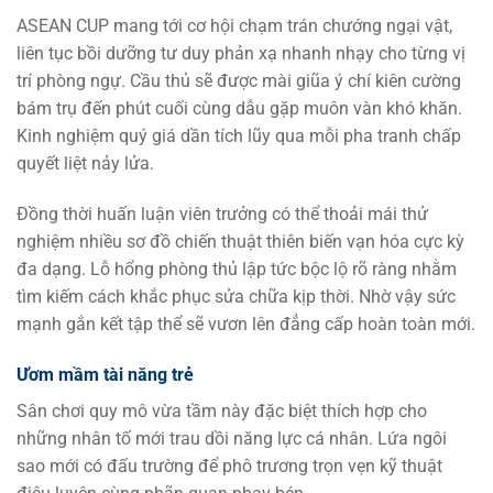
ASEAN CUP mang tới cơ hội chạm trán chướng ngại vật,
liên tục bồi dưỡng tư duy phản xạ nhanh nhạy cho từng vị
trí phòng ngự. Cầu thủ sẽ được mài giũa ý chí kiên cường
bám trụ đến phút cuối cùng dẫu gặp muôn vàn khó khăn.
Kinh nghiệm quý giá dần tích lũy qua mỗi pha tranh chấp
quyết liệt nảy lửa.
Đồng thời huấn luận viên trưởng có thể thoải mái thử
nghiệm nhiều sơ đồ chiến thuật thiên biến vạn hóa cực kỳ
đa dạng. Lỗ hổng phòng thủ lập tức bộc lộ rõ ràng nhằm
tìm kiếm cách khắc phục sửa chữa kịp thời. Nhờ vậy sức
mạnh gắn kết tập thể sẽ vươn lên đẳng cấp hoàn toàn mới.
Ươm mầm tài năng trẻ
Sân chơi quy mô vừa tầm này đặc biệt thích hợp cho
những nhân tố mới trau dồi năng lực cá nhân. Lứa ngôi
sao mới có đấu trường để phô trương trọn vẹn kỹ thuật