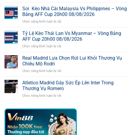
Pháo
Thủ
Soi Kèo Nhà Cái Malaysia Vs Philippines – Vòng
Muốn
Bảng AFF Cup 20h00 08/08/2026
Chiêu
Chức năng bình luận bị tắt
ở
Mộ
Soi
Ngôi
Kèo
Tỷ Lệ Kèo Thái Lan Vs Myanmar – Vòng Bảng
Sao
Nhà
Của
AFF Cup 20h00 08/08/2026
Cái
Kình
Chức năng bình luận bị tắt
ở
Malaysia
Địch
Tỷ
Vs
Tottenham
Lệ
Real Madrid Lựa Chọn Rút Lui Khỏi Thương Vụ
Philippines
Kèo
–
Chiêu Mộ Rodri
Thái
Vòng
Chức năng bình luận bị tắt
ở
Lan
Bảng
Real
Vs
AFF
Madrid
Atletico Madrid Gây Sức Ép Lên Inter Trong
Myanmar
Cup
Lựa
–
Thương Vụ Romero
20h00
Chọn
Vòng
08/08/2026
Chức năng bình luận bị tắt
ở
Rút
Bảng
Atletico
Lui
AFF
Madrid
Khỏi
Cup
Gây
Thương
20h00
Sức
Vụ
08/08/2026
Ép
Chiêu
Lên
Mộ
Inter
Rodri