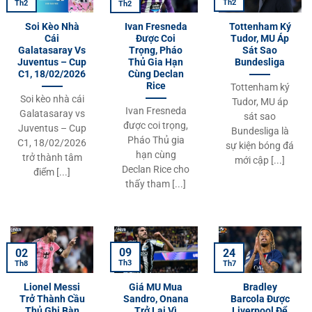
Th2
Th2
Th2
Soi Kèo Nhà
Ivan Fresneda
Tottenham Ký
Cái
Được Coi
Tudor, MU Áp
Galatasaray Vs
Trọng, Pháo
Sát Sao
Juventus – Cup
Thủ Gia Hạn
Bundesliga
C1, 18/02/2026
Cùng Declan
Rice
Tottenham ký
Soi kèo nhà cái
Tudor, MU áp
Ivan Fresneda
Galatasaray vs
sát sao
được coi trọng,
Juventus – Cup
Bundesliga là
Pháo Thủ gia
C1, 18/02/2026
sự kiện bóng đá
hạn cùng
trở thành tâm
mới cập [...]
Declan Rice cho
điểm [...]
thấy tham [...]
09
02
24
Th3
Th8
Th7
Lionel Messi
Giá MU Mua
Bradley
Trở Thành Cầu
Sandro, Onana
Barcola Được
Thủ Ghi Bàn
Trở Lại Vì
Liverpool Để