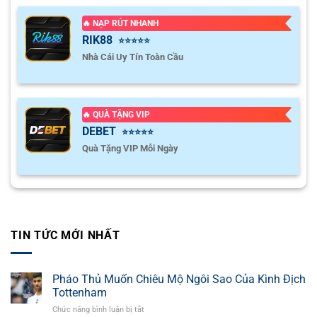
🔥 NẠP RÚT NHANH
RIK88
⭐⭐⭐⭐⭐
Nhà Cái Uy Tín Toàn Cầu
🔥 QUÀ TẶNG VIP
DEBET
⭐⭐⭐⭐⭐
Quà Tặng VIP Mỗi Ngày
TIN TỨC MỚI NHẤT
Pháo Thủ Muốn Chiêu Mộ Ngôi Sao Của Kình Địch
Tottenham
Chức năng bình luận bị tắt
ở