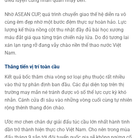
điêu luyện cùng nhãn quan nhạy bén.
Nhờ ASEAN CUP, quá trình chuyển giao thế hệ diễn ra vô
cùng êm đẹp nhờ một bước đệm thực sự hoàn hảo. Lực
lượng kế thừa nồng cột thu nhặt đầy đủ bài học xương
máu đắt giá qua từng trận chiến nảy lửa. Do đó tương lai
xán lạn rạng rỡ đang vẫy chào nền thể thao nước Việt
Nam.
Thăng tiến vị trí toàn cầu
Kết quả bốc thăm chia vòng sơ loại phụ thuộc rất nhiều
vào thứ tự phân định ban đầu. Các đại diện top trên thị
trường may mắn né tránh được vô số thể lực cực kỳ khó
nhằn. Cánh cửa đi sâu vào những vòng cuối cùng tự nhiên
rộng thênh thang đón chào.
Ước mơ chen chân dự giải đấu túc cầu lớn nhất hành tinh
dần trở thành hiện thực cho Việt Nam. Cho nên trong mùa
đấu tháng 9 sắp tới đội tuyển quốc gia sẽ không ngừng cố