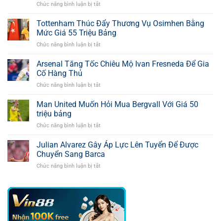
Chức năng bình luận bị tắt
ở
Atletico
Madrid
Tottenham Thúc Đẩy Thương Vụ Osimhen Bằng
Gây
Mức Giá 55 Triệu Bảng
Sức
Chức năng bình luận bị tắt
ở
Ép
Tottenham
Lên
Thúc
Arsenal Tăng Tốc Chiêu Mộ Ivan Fresneda Để Gia
Inter
Đẩy
Trong
Cố Hàng Thủ
Thương
Thương
Chức năng bình luận bị tắt
ở
Vụ
Vụ
Arsenal
Osimhen
Romero
Tăng
Man United Muốn Hỏi Mua Bergvall Với Giá 50
Bằng
Tốc
Mức
triệu bảng
Chiêu
Giá
Chức năng bình luận bị tắt
ở
Mộ
55
Man
Ivan
Triệu
United
Julian Alvarez Gây Áp Lực Lên Tuyển Để Được
Fresneda
Bảng
Muốn
Để
Chuyển Sang Barca
Hỏi
Gia
Chức năng bình luận bị tắt
ở
Mua
Cố
Julian
Bergvall
Hàng
Alvarez
Với
Thủ
Gây
Giá
Áp
50
Lực
triệu
Lên
bảng