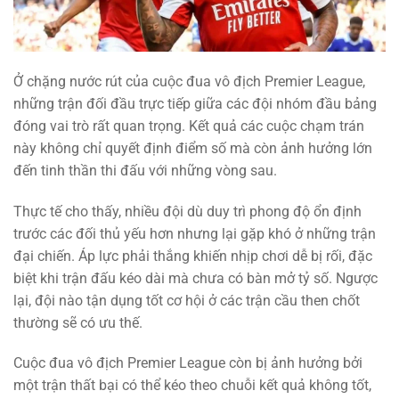
Ở chặng nước rút của cuộc đua vô địch Premier League,
những trận đối đầu trực tiếp giữa các đội nhóm đầu bảng
đóng vai trò rất quan trọng. Kết quả các cuộc chạm trán
này không chỉ quyết định điểm số mà còn ảnh hưởng lớn
đến tinh thần thi đấu với những vòng sau.
Thực tế cho thấy, nhiều đội dù duy trì phong độ ổn định
trước các đối thủ yếu hơn nhưng lại gặp khó ở những trận
đại chiến. Áp lực phải thắng khiến nhịp chơi dễ bị rối, đặc
biệt khi trận đấu kéo dài mà chưa có bàn mở tỷ số. Ngược
lại, đội nào tận dụng tốt cơ hội ở các trận cầu then chốt
thường sẽ có ưu thế.
Cuộc đua vô địch Premier League còn bị ảnh hưởng bởi
một trận thất bại có thể kéo theo chuỗi kết quả không tốt,