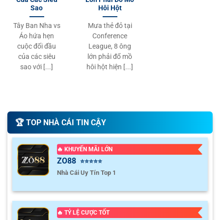
Sao
Hôi Hột
Tây Ban Nha vs
Mưa thẻ đỏ tại
Áo hứa hẹn
Conference
cuộc đối đầu
League, 8 ông
của các siêu
lớn phải đổ mồ
sao với [...]
hôi hột hiện [...]
🏆️ TOP NHÀ CÁI TIN CẬY
🔥 KHUYẾN MÃI LỚN
ZO88
⭐⭐⭐⭐⭐
Nhà Cái Uy Tín Top 1
🔥 TỶ LỆ CƯỢC TỐT