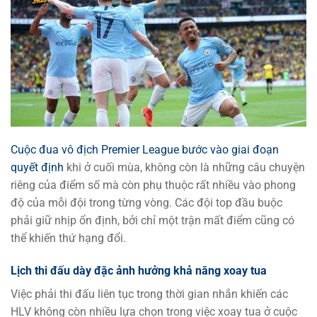
Cuộc đua vô địch Premier League bước vào giai đoạn
quyết định
khi ở cuối mùa, không còn là những câu chuyện
riêng của điểm số mà còn phụ thuộc rất nhiều vào phong
độ của mỗi đội trong từng vòng. Các đội top đầu buộc
phải giữ nhịp ổn định, bởi chỉ một trận mất điểm cũng có
thể khiến thứ hạng đổi.
Lịch thi đấu dày đặc ảnh hưởng khả năng xoay tua
Việc phải thi đấu liên tục trong thời gian nhắn khiến các
HLV không còn nhiều lựa chọn trong việc xoay tua ở cuộc