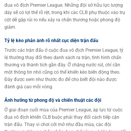
đua vô địch Premier League. Những đội sở hữu lực lượng
dày sẽ có lợi thế rõ rệt, trong khi các CLB phụ thuộc vào trụ
cột dễ gặp rủi ro nếu xảy ra chấn thương hoặc phong độ
giảm.
Tỷ lệ kèo phản ánh rõ nhất cục diện trận đấu
Trước các trận đấu ở cuộc đua vô địch Premier League, tỷ
lệ thường thay đổi theo danh sách ra trận, tình hình chấn
thương và thành tích gần đây. Ở chặng nước rút, chỉ cần
một thông tin nhỏ cũng có thể khiến kèo biến động theo.
Đây được xem như thước đo để cho biết đội nào được
đánh giá cao mỗi vòng.
Ảnh hưởng từ phong độ và chiến thuật các đội
Ở giai đoạn cuối mùa của Premier League, áp lực từ cuộc
đua vô địch khiến CLB buộc phải thay đổi cách tiếp cận
trận đấu. Thay vì chơi cởi mở như đầu mùa, các đội