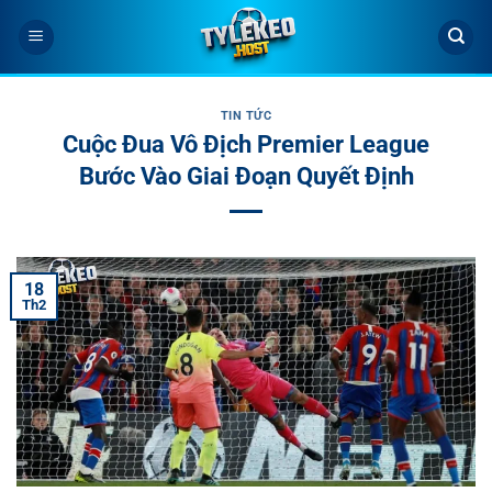
Bỏ
qua
nội
dung
TIN TỨC
Cuộc Đua Vô Địch Premier League
Bước Vào Giai Đoạn Quyết Định
18
Th2