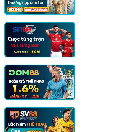
Tuyển
Để
Được
Chuyển
Sang
Barca