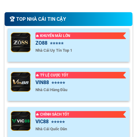
🏆️ TOP NHÀ CÁI TIN CẬY
🔥 KHUYẾN MÃI LỚN
ZO88
⭐⭐⭐⭐⭐
Nhà Cái Uy Tín Top 1
🔥 TỶ LỆ CƯỢC TỐT
VIN88
⭐⭐⭐⭐⭐
Nhà Cái Hàng Đầu
🔥 CHÍNH SÁCH TỐT
VIC88
⭐⭐⭐⭐⭐
Nhà Cái Quốc Dân