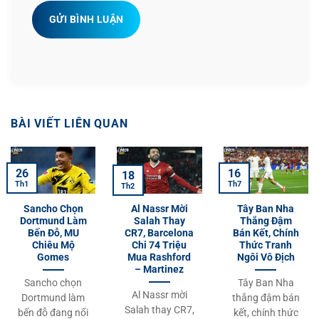
GỬI BÌNH LUẬN
BÀI VIẾT LIÊN QUAN
26
16
18
Th1
Th7
Th2
Sancho Chọn
Al Nassr Mời
Tây Ban Nha
Dortmund Làm
Salah Thay
Thắng Đậm
Bến Đỗ, MU
CR7, Barcelona
Bán Kết, Chính
Chiêu Mộ
Chi 74 Triệu
Thức Tranh
Gomes
Mua Rashford
Ngôi Vô Địch
– Martinez
Sancho chọn
Tây Ban Nha
Al Nassr mời
Dortmund làm
thắng đậm bán
Salah thay CR7,
bến đỗ đang nổi
kết, chính thức