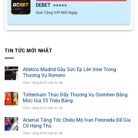
DEBET
⭐⭐⭐⭐⭐
Quà Tặng VIP Mỗi Ngày
TIN TỨC MỚI NHẤT
Atletico Madrid Gây Sức Ép Lên Inter Trong
Thương Vụ Romero
Chức năng bình luận bị tắt
ở
Atletico
Madrid
Tottenham Thúc Đẩy Thương Vụ Osimhen Bằng
Gây
Mức Giá 55 Triệu Bảng
Sức
Chức năng bình luận bị tắt
ở
Ép
Tottenham
Lên
Thúc
Arsenal Tăng Tốc Chiêu Mộ Ivan Fresneda Để Gia
Inter
Đẩy
Trong
Cố Hàng Thủ
Thương
Thương
Chức năng bình luận bị tắt
ở
Vụ
Vụ