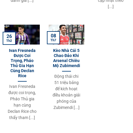
đánh giá [...]
cập nhật theo
[...]
08
26
Th7
Th2
Ivan Fresneda
Kèo Nhà Cái 5
Được Coi
Chao Đảo Khi
Trọng, Pháo
Arsenal Chiêu
Thủ Gia Hạn
Mộ Zubimendi
Cùng Declan
Rice
Động thái chi
51 triệu bảng
Ivan Fresneda
để kích hoạt
được coi trọng,
điều khoản giải
Pháo Thủ gia
phóng của
hạn cùng
Zubimendi [...]
Declan Rice cho
thấy tham [...]