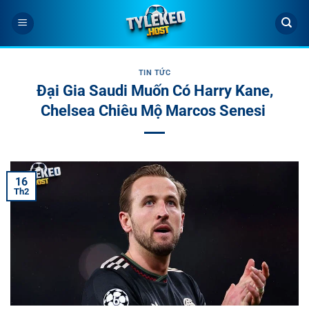
Bỏ
qua
nội
dung
TIN TỨC
Đại Gia Saudi Muốn Có Harry Kane,
Chelsea Chiêu Mộ Marcos Senesi
16
Th2