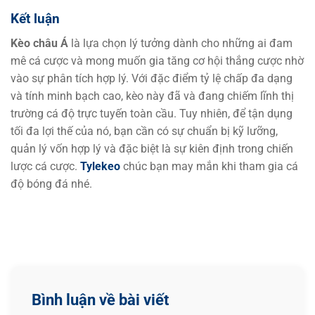
Kết luận
Kèo châu Á
là lựa chọn lý tưởng dành cho những ai đam
mê cá cược và mong muốn gia tăng cơ hội thắng cược nhờ
vào sự phân tích hợp lý. Với đặc điểm tỷ lệ chấp đa dạng
và tính minh bạch cao, kèo này đã và đang chiếm lĩnh thị
trường cá độ trực tuyến toàn cầu. Tuy nhiên, để tận dụng
tối đa lợi thế của nó, bạn cần có sự chuẩn bị kỹ lưỡng,
quản lý vốn hợp lý và đặc biệt là sự kiên định trong chiến
lược cá cược.
Tylekeo
chúc bạn may mắn khi tham gia cá
độ bóng đá nhé.
Bình luận về bài viết