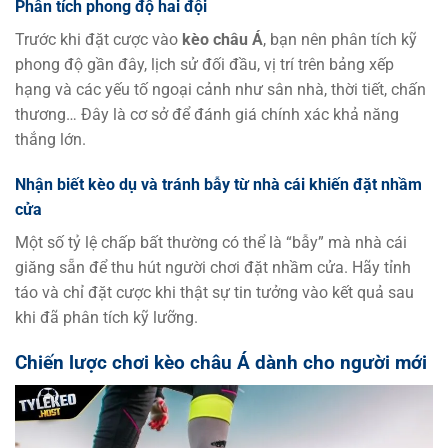
Phân tích phong độ hai đội
Trước khi đặt cược vào
kèo châu Á
, bạn nên phân tích kỹ
phong độ gần đây, lịch sử đối đầu, vị trí trên bảng xếp
hạng và các yếu tố ngoại cảnh như sân nhà, thời tiết, chấn
thương… Đây là cơ sở để đánh giá chính xác khả năng
thắng lớn.
Nhận biết kèo dụ và tránh bẫy từ nhà cái khiến đặt nhầm
cửa
Một số tỷ lệ chấp bất thường có thể là “bẫy” mà nhà cái
giăng sẵn để thu hút người chơi đặt nhầm cửa. Hãy tỉnh
táo và chỉ đặt cược khi thật sự tin tưởng vào kết quả sau
khi đã phân tích kỹ lưỡng.
Chiến lược chơi kèo châu Á dành cho người mới