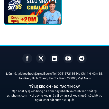
Liên hệ:
tylekeo.host@gmail.com
Tel:
0951372185
Địa Chỉ: 1H Hẻm B8,
Tân Kiên, Bình Chánh, Hồ Chí Minh
700000
, Việt Nam
TỶ LỆ KÈO CN - ĐỐI TÁC TIN CẬY
Cập nhật tỷ lệ kèo bóng đá hôm nay nhanh và chính xác nhất tại
ssnphoms.com -
Nơi quy tụ kèo nhà cái uy tín, soi kèo chuyên sâu, hỗ trợ
người chơi đặt cược hiệu quả!