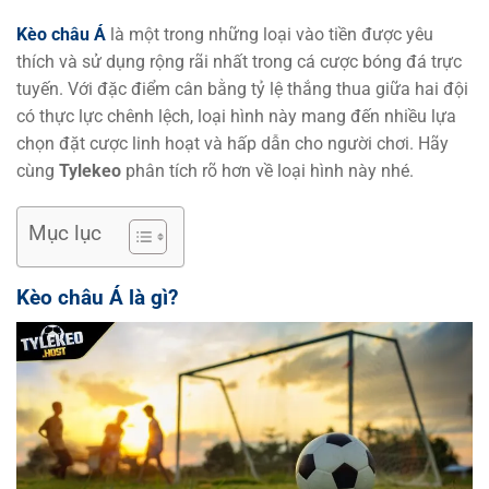
Kèo châu Á
là một trong những loại vào tiền được yêu
thích và sử dụng rộng rãi nhất trong cá cược bóng đá trực
tuyến. Với đặc điểm cân bằng tỷ lệ thắng thua giữa hai đội
có thực lực chênh lệch, loại hình này mang đến nhiều lựa
chọn đặt cược linh hoạt và hấp dẫn cho người chơi. Hãy
cùng
Tylekeo
phân tích rõ hơn về loại hình này nhé.
Mục lục
Kèo châu Á là gì?