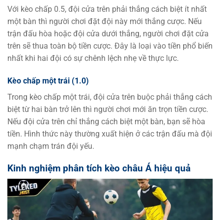
Với kèo chấp 0.5, đội cửa trên phải thắng cách biệt ít nhất
một bàn thì người chơi đặt đội này mới thắng cược. Nếu
trận đấu hòa hoặc đội cửa dưới thắng, người chơi đặt cửa
trên sẽ thua toàn bộ tiền cược. Đây là loại vào tiền phổ biến
nhất khi hai đội có sự chênh lệch nhẹ về thực lực.
Kèo chấp một trái (1.0)
Trong kèo chấp một trái, đội cửa trên buộc phải thắng cách
biệt từ hai bàn trở lên thì người chơi mới ăn trọn tiền cược.
Nếu đội cửa trên chỉ thắng cách biệt một bàn, bạn sẽ hòa
tiền. Hình thức này thường xuất hiện ở các trận đấu mà đội
mạnh chạm trán đội yếu.
Kinh nghiệm phân tích kèo châu Á hiệu quả