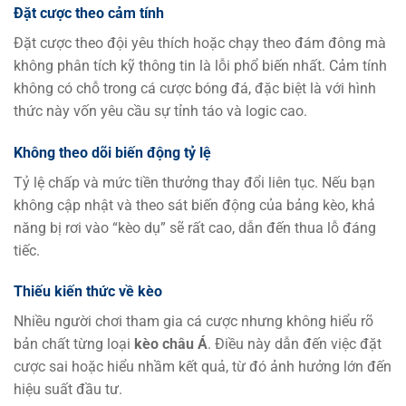
Đặt cược theo cảm tính
Đặt cược theo đội yêu thích hoặc chạy theo đám đông mà
không phân tích kỹ thông tin là lỗi phổ biến nhất. Cảm tính
không có chỗ trong cá cược bóng đá, đặc biệt là với hình
thức này vốn yêu cầu sự tỉnh táo và logic cao.
Không theo dõi biến động tỷ lệ
Tỷ lệ chấp và mức tiền thưởng thay đổi liên tục. Nếu bạn
không cập nhật và theo sát biến động của bảng kèo, khả
năng bị rơi vào “kèo dụ” sẽ rất cao, dẫn đến thua lỗ đáng
tiếc.
Thiếu kiến thức về kèo
Nhiều người chơi tham gia cá cược nhưng không hiểu rõ
bản chất từng loại
kèo châu Á
. Điều này dẫn đến việc đặt
cược sai hoặc hiểu nhầm kết quả, từ đó ảnh hưởng lớn đến
hiệu suất đầu tư.