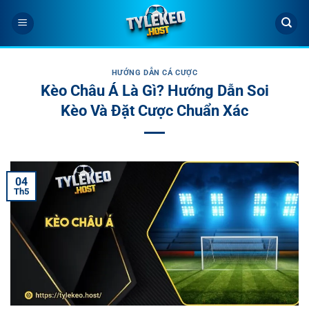
Bỏ
qua
nội
dung
HƯỚNG DẪN CÁ CƯỢC
Kèo Châu Á Là Gì? Hướng Dẫn Soi
Kèo Và Đặt Cược Chuẩn Xác
04
Th5