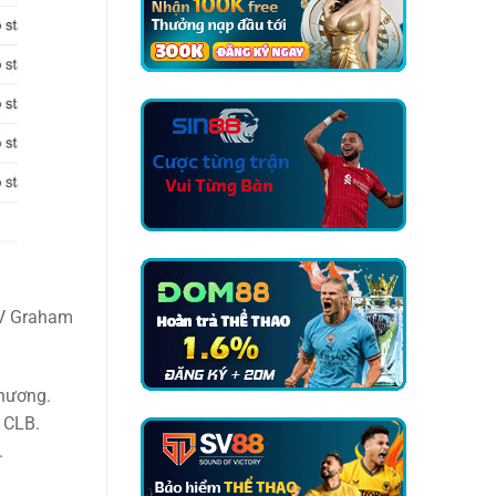
Lên
Rodri
Inter
Trong
Thương
Vụ
Romero
LV Graham
thương.
 CLB.
.