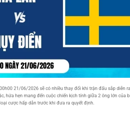
0h00 21/06/2026 sẽ có nhiều thay đổi khi trận đấu sắp diễn ra
đặc, hứa hẹn mang đến cuộc chiến kịch tính giữa 2 ông lớn của 
loại cược hấp dẫn trước khi đưa ra quyết định.