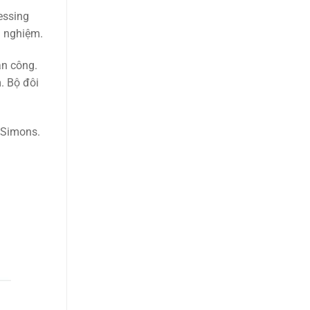
essing
h nghiệm.
ản công.
. Bộ đôi
, Simons.