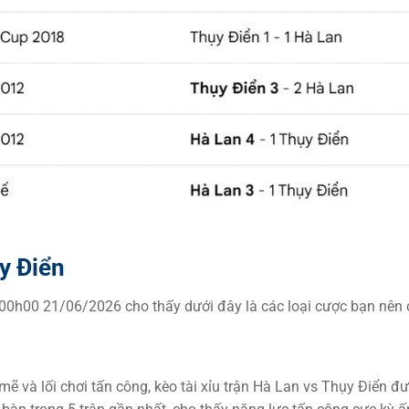
y Điển
0h00 21/06/2026 cho thấy dưới đây là các loại cược bạn nên 
ẽ và lối chơi tấn công, kèo tài xỉu trận Hà Lan vs Thụy Điển đ