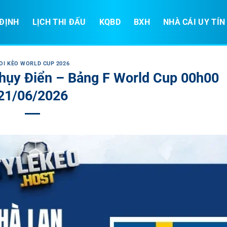
ĐỊNH
LỊCH THI ĐẤU
KQBD
BXH
NHÀ CÁI UY TÍN
OI KÈO WORLD CUP 2026
hụy Điển – Bảng F World Cup 00h00
21/06/2026