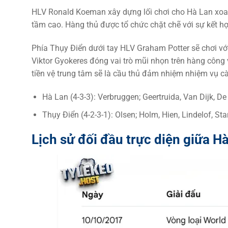
HLV Ronald Koeman xây dựng lối chơi cho Hà Lan xoay
tầm cao. Hàng thủ được tổ chức chặt chẽ với sự kết hợ
Phía Thụy Điển dưới tay HLV Graham Potter sẽ chơi với
Viktor Gyokeres đóng vai trò mũi nhọn trên hàng công
tiền vệ trung tâm sẽ là cầu thủ đảm nhiệm nhiệm vụ càn
Hà Lan (4-3-3): Verbruggen; Geertruida, Van Dijk, D
Thụy Điển (4-2-3-1): Olsen; Holm, Hien, Lindelof, Sta
Lịch sử đối đầu trực diện giữa H