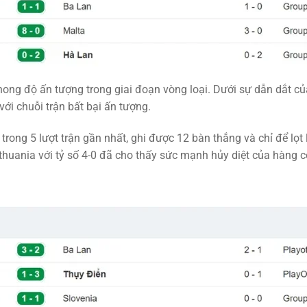
ong độ ấn tượng trong giai đoạn vòng loại. Dưới sự dẫn dắt c
ới chuỗi trận bất bại ấn tượng.
trong 5 lượt trận gần nhất, ghi được 12 bàn thắng và chỉ để lọt 
ithuania với tỷ số 4-0 đã cho thấy sức mạnh hủy diệt của hàng 