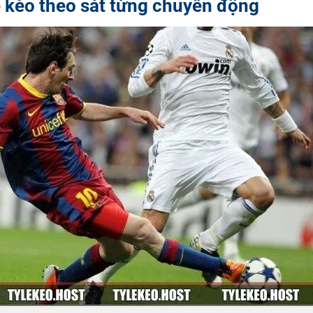
ệ kèo theo sát từng chuyển động