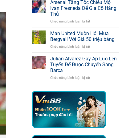
Thúc
Trong
Arsenal Tăng Tốc Chiêu Mộ
Đẩy
Thương
Ivan Fresneda Để Gia Cố Hàng
Thương
Vụ
Thủ
Vụ
Romero
Chức năng bình luận bị tắt
ở
Osimhen
Arsenal
Bằng
Tăng
Mức
Man United Muốn Hỏi Mua
Tốc
Giá
Bergvall Với Giá 50 triệu bảng
Chiêu
55
Chức năng bình luận bị tắt
ở
Mộ
Triệu
Man
Ivan
Bảng
United
Julian Alvarez Gây Áp Lực Lên
Fresneda
Muốn
Để
Tuyển Để Được Chuyển Sang
Hỏi
Gia
Barca
Mua
Cố
Chức năng bình luận bị tắt
ở
Bergvall
Hàng
Julian
Với
Thủ
Alvarez
Giá
Gây
50
Áp
triệu
Lực
bảng
Lên
Tuyển
Để
Được
Chuyển
Sang