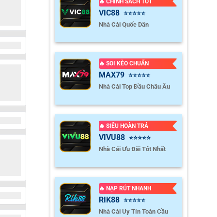
🔥 CHÍNH SÁCH TỐT
VIC88
⭐⭐⭐⭐⭐
Nhà Cái Quốc Dân
🔥 SOI KÈO CHUẨN
MAX79
⭐⭐⭐⭐⭐
Nhà Cái Top Đầu Châu Âu
🔥 SIÊU HOÀN TRẢ
VIVU88
⭐⭐⭐⭐⭐
Nhà Cái Ưu Đãi Tốt Nhất
🔥 NẠP RÚT NHANH
RIK88
⭐⭐⭐⭐⭐
Nhà Cái Uy Tín Toàn Cầu