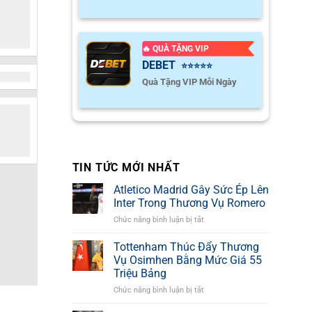
🔥 QUÀ TẶNG VIP
DEBET
⭐⭐⭐⭐⭐
Quà Tặng VIP Mỗi Ngày
TIN TỨC MỚI NHẤT
Atletico Madrid Gây Sức Ép Lên
Inter Trong Thương Vụ Romero
Chức năng bình luận bị tắt
ở
Atletico
Madrid
Tottenham Thúc Đẩy Thương
Gây
Vụ Osimhen Bằng Mức Giá 55
Sức
Triệu Bảng
Ép
Chức năng bình luận bị tắt
ở
Lên
Tottenham
Inter