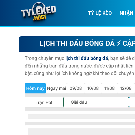
Bỏ
qua
TỶ LỆ KÈO
NHẬN 
nội
dung
LỊCH THI ĐẤU BÓNG ĐÁ ⚡️ C
Trong chuyên mục
lịch thi đấu bóng đá
, bạn sẽ dễ 
đến những trận đấu trong nước, được cập nhật liên
bật, cũng như lợi ích không ngờ khi theo dõi chuyê
Hôm nay
Ngày mai
09/08
10/08
11/08
12/08
Giải đấu
Trận Hot