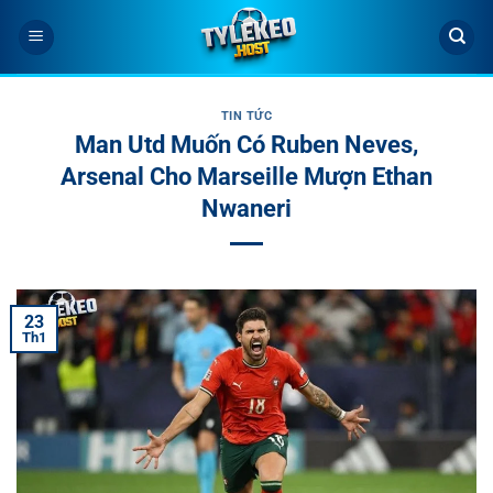
Bỏ
qua
nội
dung
TIN TỨC
Man Utd Muốn Có Ruben Neves,
Arsenal Cho Marseille Mượn Ethan
Nwaneri
23
Th1