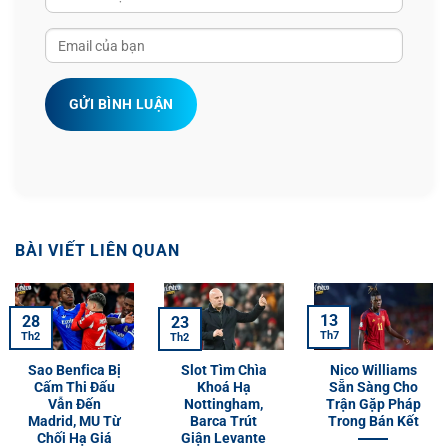
GỬI BÌNH LUẬN
BÀI VIẾT LIÊN QUAN
13
28
23
Th7
Th2
Th2
Sao Benfica Bị
Slot Tìm Chìa
Nico Williams
Cấm Thi Đấu
Khoá Hạ
Sẵn Sàng Cho
Vẫn Đến
Nottingham,
Trận Gặp Pháp
Madrid, MU Từ
Barca Trút
Trong Bán Kết
Chối Hạ Giá
Giận Levante