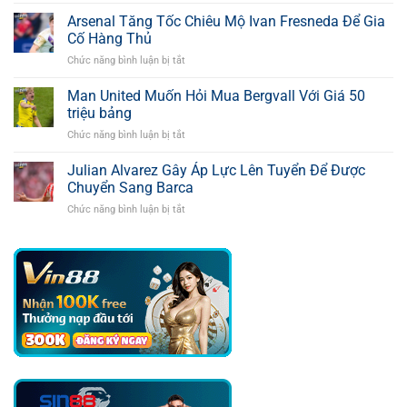
Tottenham
Lên
Thúc
Arsenal Tăng Tốc Chiêu Mộ Ivan Fresneda Để Gia
Inter
Đẩy
Trong
Cố Hàng Thủ
Thương
Thương
Chức năng bình luận bị tắt
ở
Vụ
Vụ
Arsenal
Osimhen
Romero
Tăng
Man United Muốn Hỏi Mua Bergvall Với Giá 50
Bằng
Tốc
Mức
triệu bảng
Chiêu
Giá
Chức năng bình luận bị tắt
ở
Mộ
55
Man
Ivan
Triệu
United
Julian Alvarez Gây Áp Lực Lên Tuyển Để Được
Fresneda
Bảng
Muốn
Để
Chuyển Sang Barca
Hỏi
Gia
Chức năng bình luận bị tắt
ở
Mua
Cố
Julian
Bergvall
Hàng
Alvarez
Với
Thủ
Gây
Giá
Áp
50
Lực
triệu
Lên
bảng
Tuyển
Để
Được
Chuyển
Sang
Barca