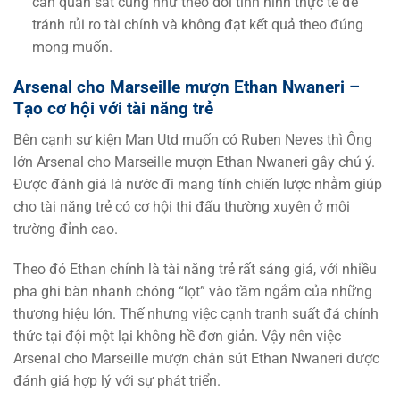
cần quan sát cũng như theo dõi tình hình thực tế để
tránh rủi ro tài chính và không đạt kết quả theo đúng
mong muốn.
Arsenal cho Marseille mượn Ethan Nwaneri –
Tạo cơ hội với tài năng trẻ
Bên cạnh sự kiện Man Utd muốn có Ruben Neves thì Ông
lớn Arsenal cho Marseille mượn Ethan Nwaneri gây chú ý.
Được đánh giá là nước đi mang tính chiến lược nhằm giúp
cho tài năng trẻ có cơ hội thi đấu thường xuyên ở môi
trường đỉnh cao.
Theo đó Ethan chính là tài năng trẻ rất sáng giá, với nhiều
pha ghi bàn nhanh chóng “lọt” vào tầm ngắm của những
thương hiệu lớn. Thế nhưng việc cạnh tranh suất đá chính
thức tại đội một lại không hề đơn giản. Vậy nên việc
Arsenal cho Marseille mượn chân sút Ethan Nwaneri được
đánh giá hợp lý với sự phát triển.