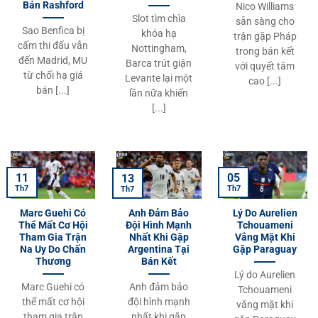
Bán Rashford
Nico Williams
Slot tìm chìa
sẵn sàng cho
Sao Benfica bị
khóa hạ
trận gặp Pháp
cấm thi đấu vẫn
Nottingham,
trong bán kết
đến Madrid, MU
Barca trút giận
với quyết tâm
từ chối hạ giá
Levante lại một
cao [...]
bán [...]
lần nữa khiến
[...]
11
05
13
Th7
Th7
Th7
Marc Guehi Có
Anh Đảm Bảo
Lý Do Aurelien
Thể Mất Cơ Hội
Đội Hình Mạnh
Tchouameni
Tham Gia Trận
Nhất Khi Gặp
Vắng Mặt Khi
Na Uy Do Chấn
Argentina Tại
Gặp Paraguay
Thương
Bán Kết
Lý do Aurelien
Marc Guehi có
Anh đảm bảo
Tchouameni
thể mất cơ hội
đội hình mạnh
vắng mặt khi
tham gia trận
nhất khi gặp