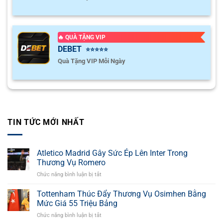
🔥 QUÀ TẶNG VIP
DEBET
⭐⭐⭐⭐⭐
Quà Tặng VIP Mỗi Ngày
TIN TỨC MỚI NHẤT
Atletico Madrid Gây Sức Ép Lên Inter Trong
Thương Vụ Romero
Chức năng bình luận bị tắt
ở
Atletico
Madrid
Tottenham Thúc Đẩy Thương Vụ Osimhen Bằng
Gây
Mức Giá 55 Triệu Bảng
Sức
Chức năng bình luận bị tắt
ở
Ép