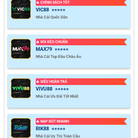
🔥 CHÍNH SÁCH TỐT
VIC88
⭐⭐⭐⭐⭐
Nhà Cái Quốc Dân
🔥 SOI KÈO CHUẨN
MAX79
⭐⭐⭐⭐⭐
Nhà Cái Top Đầu Châu Âu
🔥 SIÊU HOÀN TRẢ
VIVU88
⭐⭐⭐⭐⭐
Nhà Cái Ưu Đãi Tốt Nhất
🔥 NẠP RÚT NHANH
RIK88
⭐⭐⭐⭐⭐
Nhà Cái Uy Tín Toàn Cầu