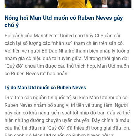
Nóng hổi Man Utd muốn có Ruben Neves gây
chú ý
Bối cảnh của Manchester United cho thấy CLB cần cải
cách lại số lượng các “nhân sự” tham chiến trên sân cỏ.
Với tiền vệ người Bồ Đào Nha trở thành biện pháp lý tưởng
nhằm gia cố hiệu quả tại tuyến giữa. Vì trong thời gian dài
“Quỷ đỏ” chưa tìm được cầu thủ thích hợp, Man Utd muốn
có Ruben Neves rất hào hoản:
Lý do Man Utd muốn có Ruben Neves
Dựa trên các nguồn tin quốc tế, sự kiện Man Utd muốn có
Ruben Neves nhằm bổ sung vị trí tiền vệ trung tâm. Người
này cần có khả năng kiểm soát tốt nhịp độ trận đấu và thể
hiện những đường chuyền uyển chuyển. Đây chính là mẫu
cầu thủ thi đấu mà “Quỷ đỏ” đã thiếu đi trong giải đấu lớn.
Bên cạnh đó Man Utd muốn có Ruben Neves bởi vì: