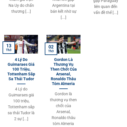
gặp Paraguay
Na Uy do chấn
Argentina tại
liên quan đến
thương [...]
bán kết nhờ sự
vấn đề thể [...]
[...]
13
02
Th3
Th3
4 Lý Do
Gordon Là
Guimaraes Giá
Thương Vụ
100 Triệu,
Then Chốt Của
Tottenham Sắp
Arsenal,
Sa Thải Tudor
Ronaldo Thâu
Tóm Almeria
4 Lý do
Gordon là
Guimaraes giá
thương vụ then
100 triệu,
chốt của
Tottenham sắp
Arsenal,
sa thải Tudor là
Ronaldo thâu
2 sự [...]
tóm Almeria