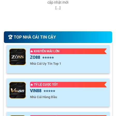
cập nhật mới
[...]
🏆️ TOP NHÀ CÁI TIN CẬY
🔥 KHUYẾN MÃI LỚN
ZO88
⭐⭐⭐⭐⭐
Nhà Cái Uy Tín Top 1
🔥 TỶ LỆ CƯỢC TỐT
VIN88
⭐⭐⭐⭐⭐
Nhà Cái Hàng Đầu