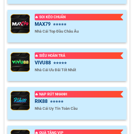
🔥 SOI KÈO CHUẨN
MAX79
⭐⭐⭐⭐⭐
Nhà Cái Top Đầu Châu Âu
🔥 SIÊU HOÀN TRẢ
VIVU88
⭐⭐⭐⭐⭐
Nhà Cái Ưu Đãi Tốt Nhất
🔥 NẠP RÚT NHANH
RIK88
⭐⭐⭐⭐⭐
Nhà Cái Uy Tín Toàn Cầu
🔥 QUÀ TẶNG VIP