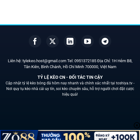
Liên hệ:
tylekeo.host@gmail.com
Tel:
0951372185
Địa Chỉ: 1H Hẻm B8,
Tân Kiên, Bình Chánh, Hồ Chí Minh
700000
, Việt Nam
TỶ LỆ KÈO CN - ĐỐI TÁC TIN CẬY
Cập nhật tỷ lệ kèo bóng đá hôm nay nhanh và chính xác nhất tại
toshiya.tv -
Nơi quy tụ kèo nhà cái uy tín, soi kèo chuyên sâu, hỗ trợ người chơi đặt cược
hiệu quả!