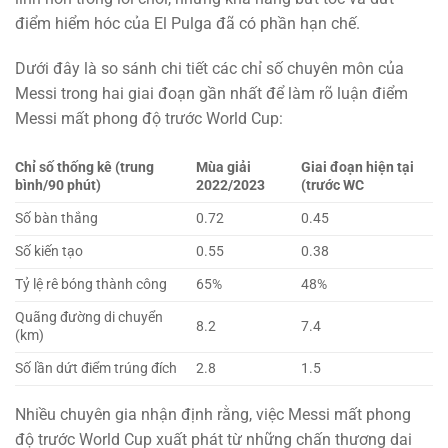
điểm hiểm hóc của El Pulga đã có phần hạn chế.
Dưới đây là so sánh chi tiết các chỉ số chuyên môn của
Messi trong hai giai đoạn gần nhất để làm rõ luận điểm
Messi mất phong độ trước World Cup:
Chỉ số thống kê (trung
Mùa giải
Giai đoạn hiện tại
bình/90 phút)
2022/2023
(trước WC
Số bàn thắng
0.72
0.45
Số kiến tạo
0.55
0.38
Tỷ lệ rê bóng thành công
65%
48%
Quãng đường di chuyển
8.2
7.4
(km)
Số lần dứt điểm trúng đích
2.8
1.5
Nhiều chuyên gia nhận định rằng, việc Messi mất phong
độ trước World Cup xuất phát từ những chấn thương dai