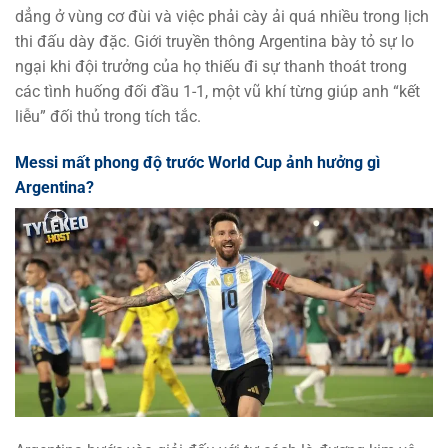
dẳng ở vùng cơ đùi và việc phải cày ải quá nhiều trong lịch
thi đấu dày đặc. Giới truyền thông Argentina bày tỏ sự lo
ngại khi đội trưởng của họ thiếu đi sự thanh thoát trong
các tình huống đối đầu 1-1, một vũ khí từng giúp anh “kết
liễu” đối thủ trong tích tắc.
Messi mất phong độ trước World Cup ảnh hưởng gì
Argentina?