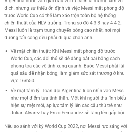
Argentina bước vào giải đấu với tư cách là đương kim vô
địch, nhưng sự thiếu ổn định và việc Messi mất phong độ
trước World Cup có thể làm xáo trộn toàn bộ hệ thống
chiến thuật của HLV trưởng. Trong sơ đồ 4-3-3 hay 4-4-2,
Messi luôn là trạm trung chuyển bóng cao nhất, nơi mọi
đường tấn công đều phải đi qua chân anh.
Về mặt chiến thuật: Khi Messi mất phong độ trước
World Cup, các đối thủ sẽ dễ dàng bắt bài bằng cách
phong tỏa các vệ tinh xung quanh. Buộc Messi phải lùi
quá sâu để nhận bóng, làm giảm sức sát thương ở khu
vực 16m50.
Về mặt tâm lý: Toàn đội Argentina luôn nhìn vào Messi
như một điểm tựa tinh thần. Một khi người thủ lĩnh biểu
hiện sự mệt mỏi, áp lực tâm lý lên các cầu thủ trẻ như
Julian Alvarez hay Enzo Fernandez sẽ tăng lên gấp bội.
Nếu so sánh với kỳ World Cup 2022, nơi Messi rực sáng với