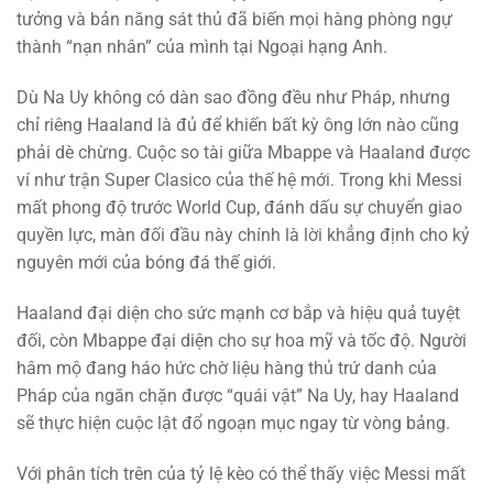
tưởng và bản năng sát thủ đã biến mọi hàng phòng ngự
thành “nạn nhân” của mình tại Ngoại hạng Anh.
Dù Na Uy không có dàn sao đồng đều như Pháp, nhưng
chỉ riêng Haaland là đủ để khiến bất kỳ ông lớn nào cũng
phải dè chừng. Cuộc so tài giữa Mbappe và Haaland được
ví như trận Super Clasico của thế hệ mới. Trong khi Messi
mất phong độ trước World Cup, đánh dấu sự chuyển giao
quyền lực, màn đối đầu này chính là lời khẳng định cho kỷ
nguyên mới của bóng đá thế giới.
Haaland đại diện cho sức mạnh cơ bắp và hiệu quả tuyệt
đối, còn Mbappe đại diện cho sự hoa mỹ và tốc độ. Người
hâm mộ đang háo hức chờ liệu hàng thủ trứ danh của
Pháp của ngăn chặn được “quái vật” Na Uy, hay Haaland
sẽ thực hiện cuộc lật đổ ngoạn mục ngay từ vòng bảng.
Với phân tích trên của tỷ lệ kèo có thể thấy việc Messi mất