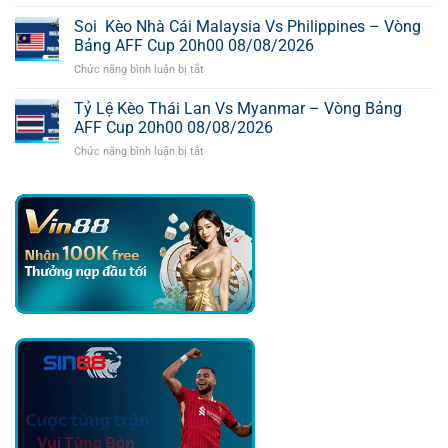
Pháo
Napoli,
Leao
Thủ
Soi Kèo Nhà Cái Malaysia Vs Philippines – Vòng
Arsenal
Tại
Muốn
Chốt
Bảng AFF Cup 20h00 08/08/2026
Milan
Chiêu
Mức
Chức năng bình luận bị tắt
ở
Mộ
Giá
Soi
Ngôi
Chuyển
Kèo
Tỷ Lệ Kèo Thái Lan Vs Myanmar – Vòng Bảng
Sao
Nhượng
Nhà
Của
AFF Cup 20h00 08/08/2026
Cái
Kình
Chức năng bình luận bị tắt
ở
Malaysia
Địch
Tỷ
Vs
Tottenham
Lệ
Philippines
Kèo
–
Thái
Vòng
Lan
Bảng
Vs
AFF
Myanmar
Cup
–
20h00
Vòng
08/08/2026
Bảng
AFF
Cup
20h00
08/08/2026