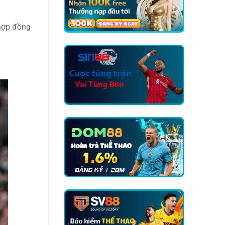
Lên
Tuyển
Để
 hợp đồng
Được
Chuyển
Sang
Barca