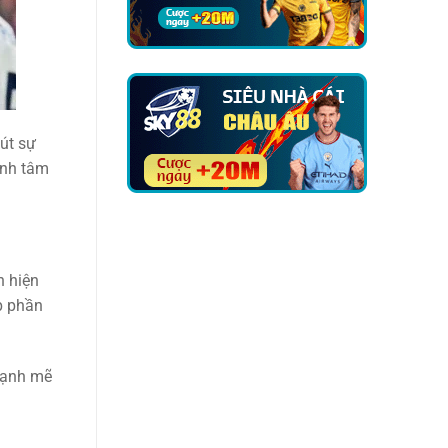
út sự
ành tâm
h hiện
p phần
 mạnh mẽ