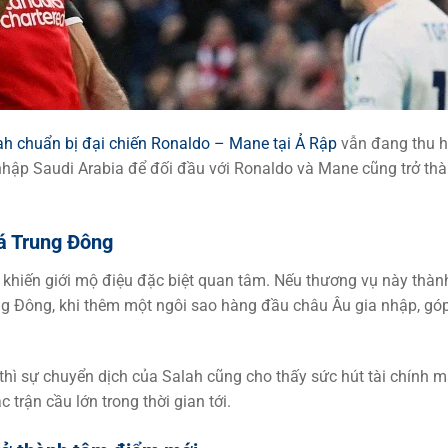
ah chuẩn bị đại chiến Ronaldo – Mane tại Ả Rập
vẫn đang thu h
hập Saudi Arabia để đối đầu với Ronaldo và Mane cũng trở th
á Trung Đông
hiến giới mộ điệu đặc biệt quan tâm. Nếu thương vụ này thàn
rung Đông, khi thêm một ngôi sao hàng đầu châu Âu gia nhập, gó
 thì sự chuyển dịch của Salah cũng cho thấy sức hút tài chính
 trận cầu lớn trong thời gian tới.