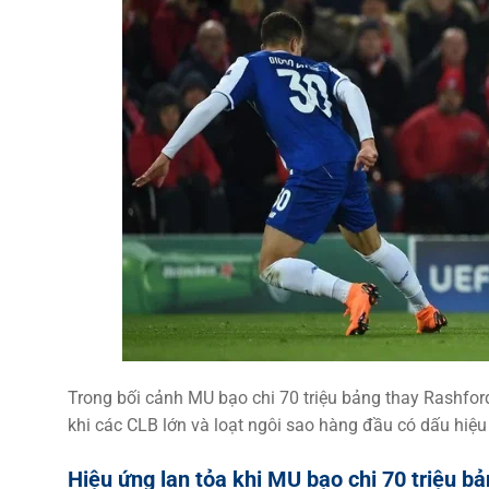
Trong bối cảnh MU bạo chi 70 triệu bảng thay Rashfor
khi các CLB lớn và loạt ngôi sao hàng đầu có dấu hiệ
Hiệu ứng lan tỏa khi MU bạo chi 70 triệu b