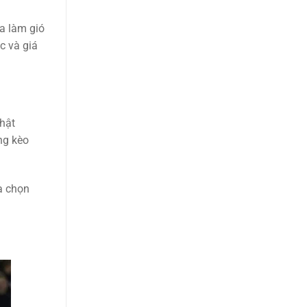
a làm gió
c và giá
nhật
ng kèo
a chọn