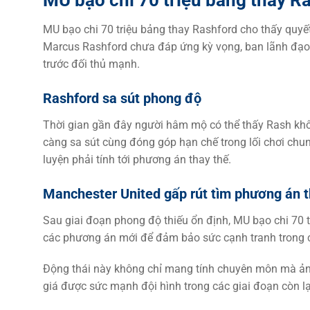
MU bạo chi 70 triệu bảng thay R
MU bạo chi 70 triệu bảng thay Rashford cho thấy quyế
Marcus Rashford chưa đáp ứng kỳ vọng, ban lãnh đạo 
trước đối thủ mạnh.
Rashford sa sút phong độ
Thời gian gần đây người hâm mộ có thể thấy Rash khô
càng sa sút cùng đóng góp hạn chế trong lối chơi chu
luyện phải tính tới phương án thay thế.
Manchester United gấp rút tìm phương án t
Sau giai đoạn phong độ thiếu ổn định, MU bạo chi 70 tr
các phương án mới để đảm bảo sức cạnh tranh trong 
Động thái này không chỉ mang tính chuyên môn mà ảnh 
giá được sức mạnh đội hình trong các giai đoạn còn lạ