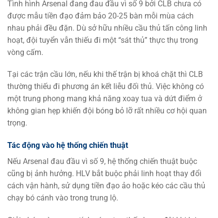
Tình hình Arsenal đang đau đầu vì số 9 bởi CLB chưa có
được mẫu tiền đạo đảm bảo 20-25 bàn mỗi mùa cách
nhau phải đều đặn. Dù sở hữu nhiều cầu thủ tấn công linh
hoạt, đội tuyển vẫn thiếu đi một “sát thủ” thực thụ trong
vòng cấm.
Tại các trận cầu lớn, nếu khi thế trận bị khoá chặt thì CLB
thường thiếu đi phương án kết liễu đối thủ. Việc không có
một trung phong mang khả năng xoay tua và dứt điểm ở
không gian hẹp khiến đội bóng bỏ lỡ rất nhiều cơ hội quan
trọng.
Tác động vào hệ thống chiến thuật
Nếu Arsenal đau đầu vì số 9, hệ thống chiến thuật buộc
cũng bị ảnh hưởng. HLV bắt buộc phải linh hoạt thay đổi
cách vận hành, sử dụng tiền đạo ảo hoặc kéo các cầu thủ
chạy bó cánh vào trong trung lộ.