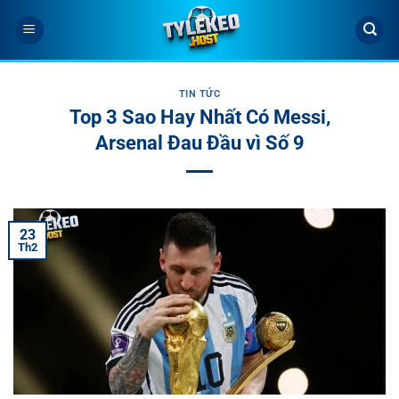
Bỏ
qua
nội
dung
TIN TỨC
Top 3 Sao Hay Nhất Có Messi,
Arsenal Đau Đầu vì Số 9
23
Th2