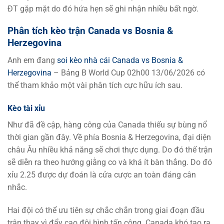
ĐT gặp mặt do đó hứa hẹn sẽ ghi nhận nhiều bất ngờ.
Phân tích kèo trận Canada vs Bosnia &
Herzegovina
Anh em đang
soi kèo nhà cái Canada vs Bosnia &
Herzegovina
– Bảng B World Cup 02h00 13/06/2026 có
thể tham khảo một vài phân tích cực hữu ích sau.
Kèo tài xỉu
Như đã đề cập, hàng công của Canada thiếu sự bùng nổ
thời gian gần đây. Về phía Bosnia & Herzegovina, đại diện
châu Âu nhiều khả năng sẽ chơi thực dụng. Do đó thế trận
sẽ diễn ra theo hướng giằng co và khá ít bàn thắng. Do đó
xỉu 2.25 được dự đoán là cửa cược an toàn đáng cân
nhắc.
Hai đội có thể ưu tiên sự chắc chắn trong giai đoạn đầu
trận thay vì đẩy cao đội hình tấn công. Canada khó tạo ra