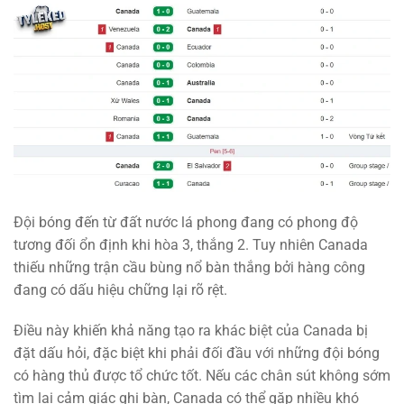
Đội bóng đến từ đất nước lá phong đang có phong độ
tương đối ổn định khi hòa 3, thắng 2. Tuy nhiên Canada
thiếu những trận cầu bùng nổ bàn thắng bởi hàng công
đang có dấu hiệu chững lại rõ rệt.
Điều này khiến khả năng tạo ra khác biệt của Canada bị
đặt dấu hỏi, đặc biệt khi phải đối đầu với những đội bóng
có hàng thủ được tổ chức tốt. Nếu các chân sút không sớm
tìm lại cảm giác ghi bàn, Canada có thể gặp nhiều khó