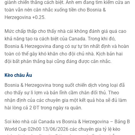
giành chiến thắng cách biệt. Anh em đang tìm kiếm cửa an
toàn vẫn nên cân nhắc xuống tiền cho Bosnia &
Herzegovina +0.25.
Mức chấp thấp cho thấy nhà cái không đánh giá quá cao
khả năng tạo ra cách biệt của Canada. Trong khi đó,
Bosnia & Herzegovina đang có sự tự tin nhất định và hoàn
toàn có thể gây khó khăn cho đội chủ nhà. Kịch bản hai
đội bất phân thắng bại cũng đáng được cân nhắc.
Kèo châu Âu
Bosnia & Herzegovina trong suốt chiến dịch vòng loại đã
cho thấy sự lì lợm và bản lĩnh cầm chân đối thủ. Theo
nhận định của các chuyên gia một kết quả hòa sẽ đủ làm
hài lòng cả 2 ĐT trong ngày ra quân.
Soi kèo nhà cái Canada vs Bosnia & Herzegovina – Bảng B
World Cup 02h00 13/06/2026 các chuyên gia tỷ lệ kèo