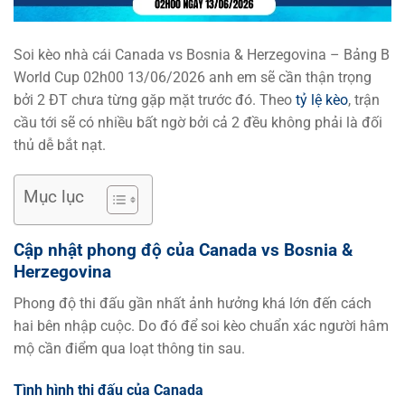
Soi kèo nhà cái Canada vs Bosnia & Herzegovina – Bảng B
World Cup 02h00 13/06/2026 anh em sẽ cần thận trọng
bởi 2 ĐT chưa từng gặp mặt trước đó. Theo
tỷ lệ kèo
, trận
cầu tới sẽ có nhiều bất ngờ bởi cả 2 đều không phải là đối
thủ dễ bắt nạt.
Mục lục
Cập nhật phong độ của Canada vs Bosnia &
Herzegovina
Phong độ thi đấu gần nhất ảnh hưởng khá lớn đến cách
hai bên nhập cuộc. Do đó để soi kèo chuẩn xác người hâm
mộ cần điểm qua loạt thông tin sau.
Tình hình thi đấu của Canada