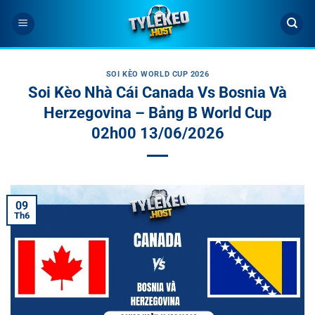
Bỏ
qua
nội
dung
SOI KÈO WORLD CUP 2026
Soi Kèo Nhà Cái Canada Vs Bosnia Và
Herzegovina – Bảng B World Cup
02h00 13/06/2026
09
Th6