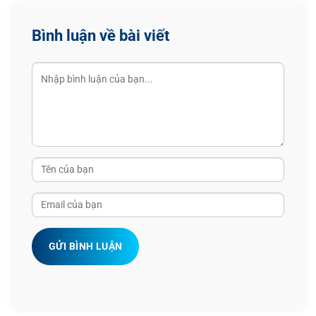
Bình luận về bài viết
GỬI BÌNH LUẬN