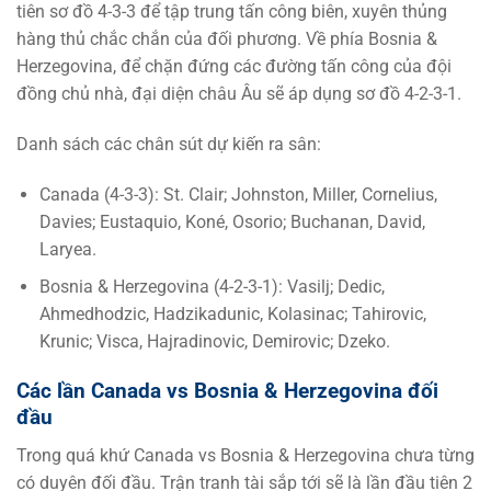
tiên sơ đồ 4-3-3 để tập trung tấn công biên, xuyên thủng
hàng thủ chắc chắn của đối phương. Về phía Bosnia &
Herzegovina, để chặn đứng các đường tấn công của đội
đồng chủ nhà, đại diện châu Âu sẽ áp dụng sơ đồ 4-2-3-1.
Danh sách các chân sút dự kiến ra sân:
Canada (4-3-3): St. Clair; Johnston, Miller, Cornelius,
Davies; Eustaquio, Koné, Osorio; Buchanan, David,
Laryea.
Bosnia & Herzegovina (4-2-3-1): Vasilj; Dedic,
Ahmedhodzic, Hadzikadunic, Kolasinac; Tahirovic,
Krunic; Visca, Hajradinovic, Demirovic; Dzeko.
Các lần Canada vs Bosnia & Herzegovina đối
đầu
Trong quá khứ Canada vs Bosnia & Herzegovina chưa từng
có duyên đối đầu. Trận tranh tài sắp tới sẽ là lần đầu tiên 2