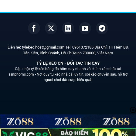
Liên hệ:
tylekeo.host@gmail.com
Tel:
0951372185
Địa Chỉ: 1H Hẻm B8,
Tân Kiên, Bình Chánh, Hồ Chí Minh
700000
, Việt Nam
TỶ LỆ KÈO CN - ĐỐI TÁC TIN CẬY
Cập nhật tỷ lệ kèo bóng đá hôm nay nhanh và chính xác nhất tại
ssnphoms.com -
Nơi quy tụ kèo nhà cái uy tín, soi kèo chuyên sâu, hỗ trợ
người chơi đặt cược hiệu quả!
Liên Hệ
Chính sách bảo mật
Soi kèo
Nhà cái uy tín
Tin Tức
Copyright 2026 ©
ssnphoms.com