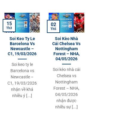
15
02
Th3
Th5
Soi Keo Ty Le
Soi Kèo Nhà
Barcelona Vs
Cái Chelsea Vs
Newcastle –
Nottingham
C1, 19/03/2026
Forest – NHA,
04/05/2026
Soi keo ty le
Soi kèo nhà cái
Barcelona vs
Chelsea vs
Newcastle –
Nottingham
C1, 19/03/2026
Forest – NHA,
nhận về khá
04/05/2026
nhiều ý [...]
nhận được
nhiều sự [...]