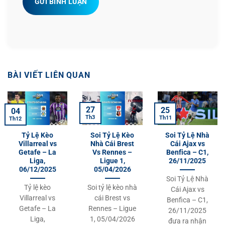
GỬI BÌNH LUẬN
BÀI VIẾT LIÊN QUAN
27
25
04
Th3
Th11
Th12
Tỷ Lệ Kèo
Soi Tỷ Lệ Kèo
Soi Tỷ Lệ Nhà
Villarreal vs
Nhà Cái Brest
Cái Ajax vs
Getafe – La
Vs Rennes –
Benfica – C1,
Liga,
Ligue 1,
26/11/2025
06/12/2025
05/04/2026
Soi Tỷ Lệ Nhà
Tỷ lệ kèo
Soi tỷ lệ kèo nhà
Cái Ajax vs
Villarreal vs
cái Brest vs
Benfica – C1,
Getafe – La
Rennes – Ligue
26/11/2025
Liga,
1, 05/04/2026
đưa ra nhận