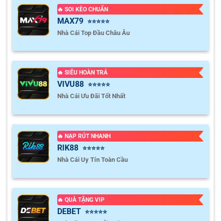
🔥 SOI KÈO CHUẨN
MAX79
⭐⭐⭐⭐⭐
Nhà Cái Top Đầu Châu Âu
🔥 SIÊU HOÀN TRẢ
VIVU88
⭐⭐⭐⭐⭐
Nhà Cái Ưu Đãi Tốt Nhất
🔥 NẠP RÚT NHANH
RIK88
⭐⭐⭐⭐⭐
Nhà Cái Uy Tín Toàn Cầu
🔥 QUÀ TẶNG VIP
DEBET
⭐⭐⭐⭐⭐