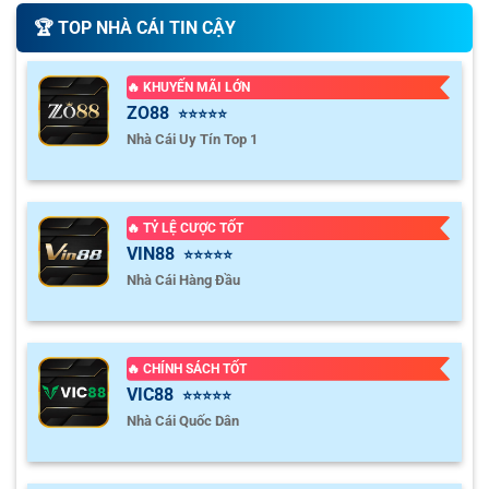
🏆️ TOP NHÀ CÁI TIN CẬY
🔥 KHUYẾN MÃI LỚN
ZO88
⭐⭐⭐⭐⭐
Nhà Cái Uy Tín Top 1
🔥 TỶ LỆ CƯỢC TỐT
VIN88
⭐⭐⭐⭐⭐
Nhà Cái Hàng Đầu
🔥 CHÍNH SÁCH TỐT
VIC88
⭐⭐⭐⭐⭐
Nhà Cái Quốc Dân