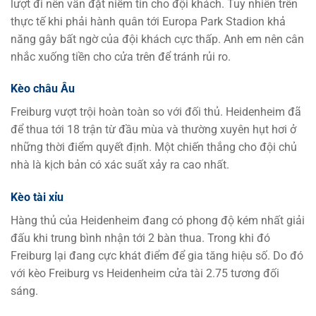
lượt đi nên vẫn đặt niềm tin cho đội khách. Tuy nhiên trên
thực tế khi phải hành quân tới Europa Park Stadion khả
năng gây bất ngờ của đội khách cực thấp. Anh em nên cân
nhắc xuống tiền cho cửa trên để tránh rủi ro.
Kèo châu Âu
Freiburg vượt trội hoàn toàn so với đối thủ. Heidenheim đã
để thua tới 18 trận từ đầu mùa và thường xuyên hụt hơi ở
những thời điểm quyết định. Một chiến thắng cho đội chủ
nhà là kịch bản có xác suất xảy ra cao nhất.
Kèo tài xỉu
Hàng thủ của Heidenheim đang có phong độ kém nhất giải
đấu khi trung bình nhận tới 2 bàn thua. Trong khi đó
Freiburg lại đang cực khát điểm để gia tăng hiệu số. Do đó
với kèo Freiburg vs Heidenheim cửa tài 2.75 tương đối
sáng.