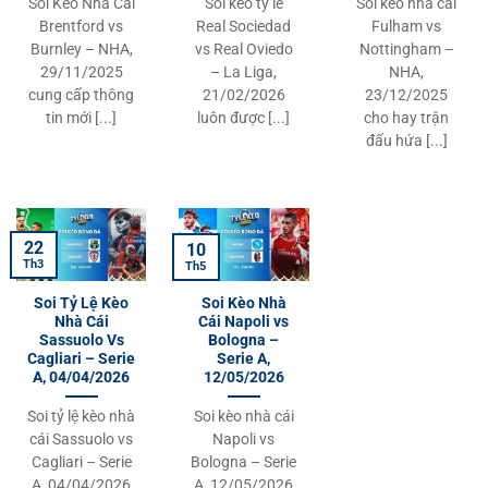
Soi Kèo Nhà Cái
Soi keo ty le
Soi kèo nhà cái
Brentford vs
Real Sociedad
Fulham vs
Burnley – NHA,
vs Real Oviedo
Nottingham –
29/11/2025
– La Liga,
NHA,
cung cấp thông
21/02/2026
23/12/2025
tin mới [...]
luôn được [...]
cho hay trận
đấu hứa [...]
22
10
Th3
Th5
Soi Tỷ Lệ Kèo
Soi Kèo Nhà
Nhà Cái
Cái Napoli vs
Sassuolo Vs
Bologna –
Cagliari – Serie
Serie A,
A, 04/04/2026
12/05/2026
Soi tỷ lệ kèo nhà
Soi kèo nhà cái
cái Sassuolo vs
Napoli vs
Cagliari – Serie
Bologna – Serie
A, 04/04/2026
A, 12/05/2026