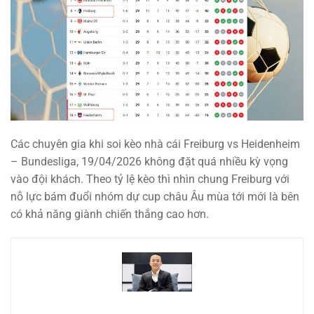
Các chuyên gia khi soi kèo nhà cái Freiburg vs Heidenheim
– Bundesliga, 19/04/2026 không đặt quá nhiều kỳ vọng
vào đội khách. Theo tỷ lệ kèo thì nhìn chung Freiburg với
nỗ lực bám đuổi nhóm dự cup châu Âu mùa tới mới là bên
có khả năng giành chiến thắng cao hơn.