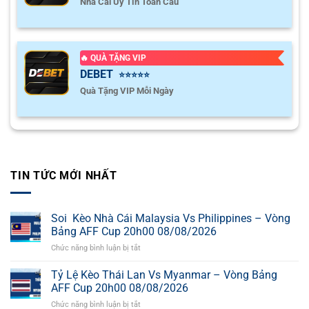
Nhà Cái Uy Tín Toàn Cầu
🔥 QUÀ TẶNG VIP
DEBET
⭐⭐⭐⭐⭐
Quà Tặng VIP Mỗi Ngày
TIN TỨC MỚI NHẤT
Soi Kèo Nhà Cái Malaysia Vs Philippines – Vòng
Bảng AFF Cup 20h00 08/08/2026
Chức năng bình luận bị tắt
ở
Soi
Kèo
Tỷ Lệ Kèo Thái Lan Vs Myanmar – Vòng Bảng
Nhà
AFF Cup 20h00 08/08/2026
Cái
Chức năng bình luận bị tắt
ở
Malaysia