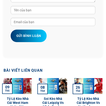
GỬI BÌNH LUẬN
BÀI VIẾT LIÊN QUAN
09
08
26
Th5
Th4
Th2
Tỷ Lệ Kèo Nhà
Soi Kèo Nhà
Tỷ Lệ Kèo Nhà
Cái West Ham
Cái Leipzig Vs
Cái Brighton Vs