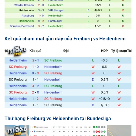
Kết quả chạm mặt gần đây của Freiburg vs Heidenheim
Thứ hạng Freiburg vs Heidenheim tại Bundesliga