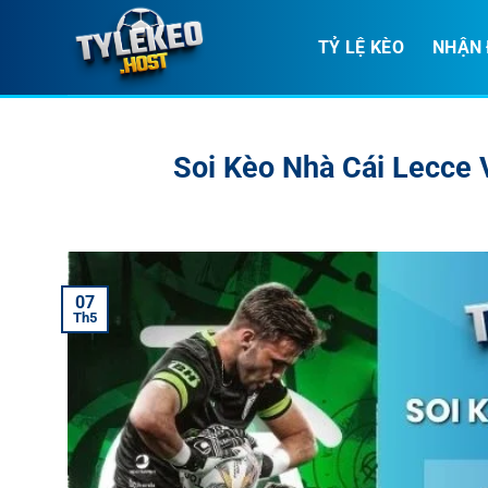
Bỏ
qua
TỶ LỆ KÈO
NHẬN 
nội
dung
Soi Kèo Nhà Cái Lecce 
07
Th5