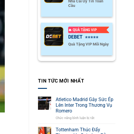
Nhà Cái Uy Tín Toàn
Cầu
🔥 QUÀ TẶNG VIP
DEBET
⭐⭐⭐⭐⭐
Quà Tặng VIP Mỗi Ngày
TIN TỨC MỚI NHẤT
Atletico Madrid Gây Sức Ép
Lên Inter Trong Thương Vụ
Romero
Chức năng bình luận bị tắt
ở
Atletico
Madrid
Tottenham Thúc Đẩy
Gây