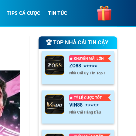
TIPS CÁ CƯỢC
TIN TỨC
🏆️ TOP NHÀ CÁI TIN CẬY
🔥 KHUYẾN MÃI LỚN
ZO88
⭐⭐⭐⭐⭐
Nhà Cái Uy Tín Top 1
🔥 TỶ LỆ CƯỢC TỐT
VIN88
⭐⭐⭐⭐⭐
Nhà Cái Hàng Đầu