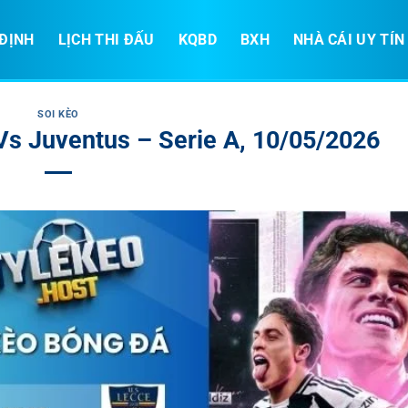
ĐỊNH
LỊCH THI ĐẤU
KQBD
BXH
NHÀ CÁI UY TÍN
SOI KÈO
Vs Juventus – Serie A, 10/05/2026