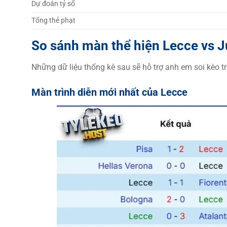
Dự đoán tỷ số
Tổng thẻ phạt
So sánh màn thể hiện Lecce vs J
Những dữ liệu thống kê sau sẽ hỗ trợ anh em soi kèo 
Màn trình diễn mới nhất của Lecce