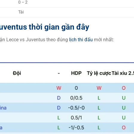
0 – 2
Tài
uventus thời gian gần đây
trận Lecce vs Juventus theo đúng
lịch thi đấu
mới nhất: