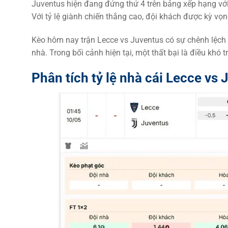
Juventus hiện đang đứng thứ 4 trên bảng xếp hạng với
Với tỷ lệ giành chiến thắng cao, đội khách được kỳ vọ
Kèo hôm nay trận Lecce vs Juventus có sự chênh lệch k
nhà. Trong bối cảnh hiện tại, một thất bại là điều khó
Phân tích tỷ lệ nhà cái Lecce vs