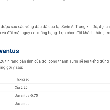
y được sau các vòng đấu đã qua tại Serie A. Trong khi đó, đội c
 và đối mặt nguy cơ xuống hạng. Lựa chọn đội khách thắng tr
uventus
6 tin rằng bản lĩnh của đội bóng thành Turin sẽ lên tiếng đúng 
ững gợi ý sau:
Thông số
Xỉu 2.25
Juventus -0.75
Juventus