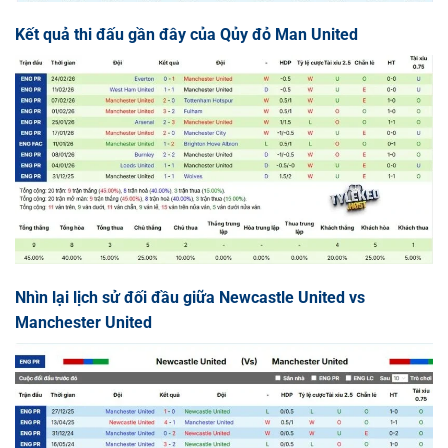
Kết quả thi đấu gần đây của Qủy đỏ Man United
Nhìn lại lịch sử đối đầu giữa Newcastle United vs
Manchester United