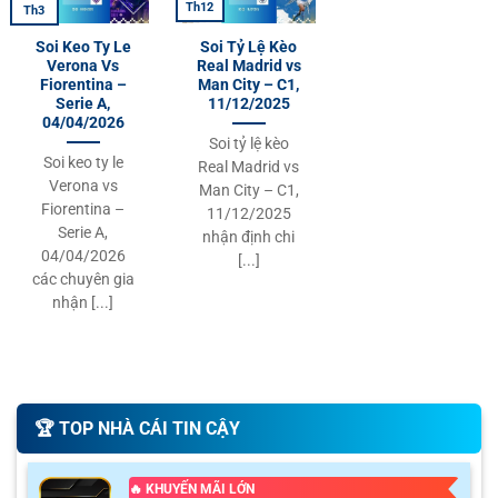
Th12
Th3
Soi Keo Ty Le
Soi Tỷ Lệ Kèo
Verona Vs
Real Madrid vs
Fiorentina –
Man City – C1,
Serie A,
11/12/2025
04/04/2026
Soi tỷ lệ kèo
Soi keo ty le
Real Madrid vs
Verona vs
Man City – C1,
Fiorentina –
11/12/2025
Serie A,
nhận định chi
04/04/2026
[...]
các chuyên gia
nhận [...]
🏆️ TOP NHÀ CÁI TIN CẬY
🔥 KHUYẾN MÃI LỚN