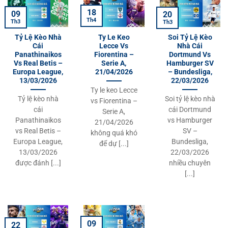
18
09
20
Th4
Th3
Th3
Tỷ Lệ Kèo Nhà
Ty Le Keo
Soi Tỷ Lệ Kèo
Cái
Lecce Vs
Nhà Cái
Panathinaikos
Fiorentina –
Dortmund Vs
Vs Real Betis –
Serie A,
Hamburger SV
Europa League,
21/04/2026
– Bundesliga,
13/03/2026
22/03/2026
Ty le keo Lecce
Tỷ lệ kèo nhà
Soi tỷ lệ kèo nhà
vs Fiorentina –
cái
cái Dortmund
Serie A,
Panathinaikos
vs Hamburger
21/04/2026
vs Real Betis –
SV –
không quá khó
Europa League,
Bundesliga,
để dự [...]
13/03/2026
22/03/2026
được đánh [...]
nhiều chuyên
[...]
09
22