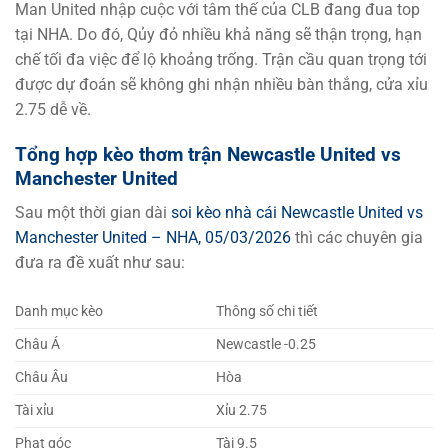
Man United nhập cuộc với tâm thế của CLB đang đua top
tại NHA. Do đó, Qủy đỏ nhiều khả năng sẽ thận trọng, hạn
chế tối đa việc để lộ khoảng trống. Trận cầu quan trọng tới
được dự đoán sẽ không ghi nhận nhiều bàn thắng, cửa xỉu
2.75 dễ về.
Tổng hợp kèo thơm trận Newcastle United vs
Manchester United
Sau một thời gian dài
soi kèo nhà cái Newcastle United vs
Manchester United – NHA, 05/03/2026
thì các chuyên gia
đưa ra đề xuất như sau:
Danh mục kèo
Thông số chi tiết
Châu Á
Newcastle -0.25
Châu Âu
Hòa
Tài xỉu
Xỉu 2.75
Phạt góc
Tài 9.5