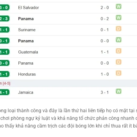
 loại thành công và đây là lần thứ hai liên tiếp họ có mặt tại 
ối chơi phòng ngự kỷ luật và khả năng tổ chức phản công nhanh
thấy khả năng cầm trịch các đội bóng lớn khi chỉ thua rất ít b