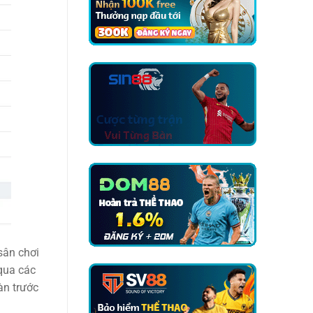
Lên
Tuyển
Để
Được
Chuyển
Sang
Barca
sân chơi
 qua các
àn trước