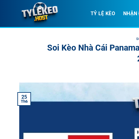
Bỏ
qua
TỶ LỆ KÈO
NHẬN 
nội
dung
S
Soi Kèo Nhà Cái Panama
25
Th6