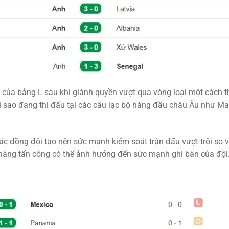
 của bảng L sau khi giành quyền vượt qua vòng loại một cách t
i sao đang thi đấu tại các câu lạc bộ hàng đầu châu Âu như M
ác đồng đội tạo nên sức mạnh kiểm soát trận đấu vượt trội so 
 hàng tấn công có thể ảnh hưởng đến sức mạnh ghi bàn của đội