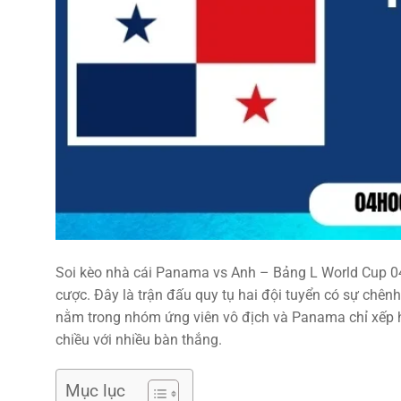
Soi kèo nhà cái Panama vs Anh – Bảng L World Cup 0
cược. Đây là trận đấu quy tụ hai đội tuyển có sự chênh
nằm trong nhóm ứng viên vô địch và Panama chỉ xếp h
chiều với nhiều bàn thắng.
Mục lục