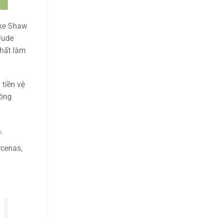
uke Shaw
Jude
nhất làm
 tiền vệ
bóng
.
rcenas,