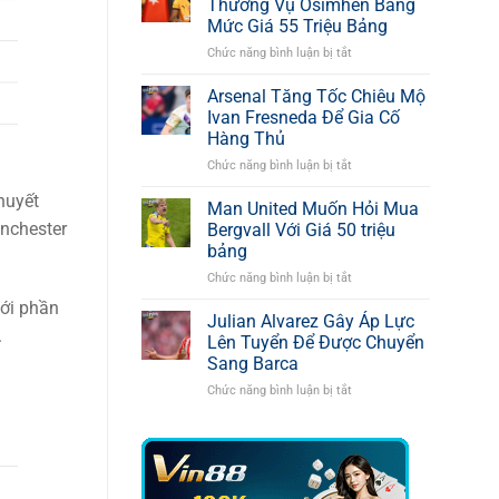
Thương Vụ Osimhen Bằng
Sức
Mức Giá 55 Triệu Bảng
Ép
Chức năng bình luận bị tắt
ở
Lên
Tottenham
Inter
Thúc
Trong
Arsenal Tăng Tốc Chiêu Mộ
Đẩy
Thương
Ivan Fresneda Để Gia Cố
Thương
Vụ
Hàng Thủ
Vụ
Romero
Chức năng bình luận bị tắt
ở
Osimhen
Arsenal
Bằng
huyết
Tăng
Mức
Man United Muốn Hỏi Mua
Tốc
Giá
anchester
Bergvall Với Giá 50 triệu
Chiêu
55
bảng
Mộ
Triệu
Chức năng bình luận bị tắt
ở
Ivan
Bảng
Man
Fresneda
với phần
United
Để
Julian Alvarez Gây Áp Lực
.
Muốn
Gia
Lên Tuyển Để Được Chuyển
Hỏi
Cố
Sang Barca
Mua
Hàng
Chức năng bình luận bị tắt
ở
Bergvall
Thủ
Julian
Với
Alvarez
Giá
Gây
50
Áp
triệu
Lực
bảng