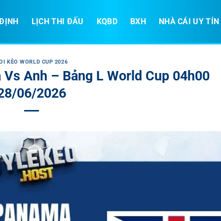
ĐỊNH
LỊCH THI ĐẤU
KQBD
BXH
NHÀ CÁI UY TÍN
OI KÈO WORLD CUP 2026
 Vs Anh – Bảng L World Cup 04h00
28/06/2026