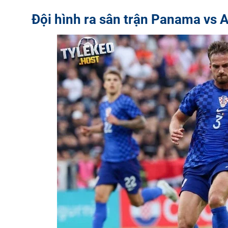
Đội hình ra sân trận Panama vs 