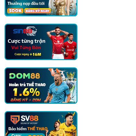
Tuyển
Để
Được
Chuyển
Sang
Barca