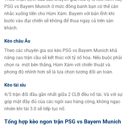
PSG vs Bayern Munich ở mức đồng banh bạn có thể cân
nhắc xuống tiền cho Hùm Xám. Bayern với bản lĩnh khi
bước vào đại chiến sẽ không để thua ngay cả trên sân
khách.
Kèo châu Âu
Theo các chuyên gia soi kèo PSG vs Bayern Munich khả
năng cao trận cầu sẽ kết thúc với tỷ số hòa. Nếu buộc phải
chọn ra một bên thắng, Hùm Xám với chiến thuật và
phong độ nhỉnh hơn sẽ là lựa chọn tương đối an toàn.
Kèo tài xỉu
4/5 trận đối đầu gần nhất giữa 2 CLB đều nổ tài. Và với sự
góp mặt đầy đủ của các ngôi sao hàng công, không ngạc
nhiên khi tài 3.0 sẽ tiếp tục nổ.
Tổng hợp kèo ngon trận PSG vs Bayern Munich