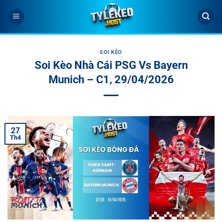
Bỏ
qua
nội
dung
SOI KÈO
Soi Kèo Nhà Cái PSG Vs Bayern
Munich – C1, 29/04/2026
27
Th4