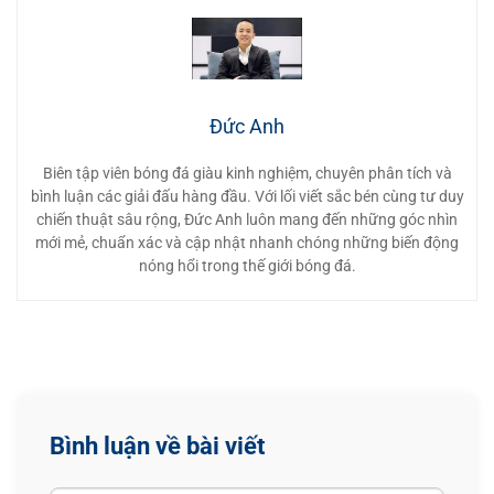
Đức Anh
Biên tập viên bóng đá giàu kinh nghiệm, chuyên phân tích và
bình luận các giải đấu hàng đầu. Với lối viết sắc bén cùng tư duy
chiến thuật sâu rộng, Đức Anh luôn mang đến những góc nhìn
mới mẻ, chuẩn xác và cập nhật nhanh chóng những biến động
nóng hổi trong thế giới bóng đá.
Bình luận về bài viết