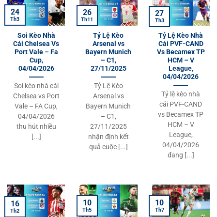
24
26
27
Th3
Th11
Th3
Soi Kèo Nhà
Tỷ Lệ Kèo
Tỷ Lệ Kèo Nhà
Cái Chelsea Vs
Arsenal vs
Cái PVF-CAND
Port Vale – Fa
Bayern Munich
Vs Becamex TP
Cup,
– C1,
HCM – V
04/04/2026
27/11/2025
League,
04/04/2026
Soi kèo nhà cái
Tỷ Lệ Kèo
Tỷ lệ kèo nhà
Chelsea vs Port
Arsenal vs
cái PVF-CAND
Vale – FA Cup,
Bayern Munich
vs Becamex TP
04/04/2026
– C1,
HCM – V
thu hút nhiều
27/11/2025
League,
[...]
nhận định kết
04/04/2026
quả cuộc [...]
đang [...]
10
10
16
Th7
Th5
Th2