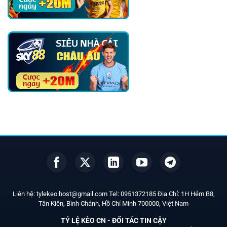
Liên hệ:
tylekeo.host@gmail.com
Tel:
0951372185
Địa Chỉ: 1H Hẻm B8,
Tân Kiên, Bình Chánh, Hồ Chí Minh
700000
, Việt Nam
TỶ LỆ KÈO CN - ĐỐI TÁC TIN CẬY