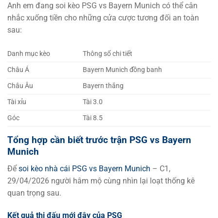
Anh em đang soi kèo PSG vs Bayern Munich có thể cân
nhắc xuống tiền cho những cửa cược tương đối an toàn
sau:
Danh mục kèo
Thông số chi tiết
Châu Á
Bayern Munich đồng banh
Châu Âu
Bayern thắng
Tài xỉu
Tài 3.0
Góc
Tài 8.5
Tổng hợp cần biết trước trận PSG vs Bayern
Munich
Để
soi kèo nhà cái PSG vs Bayern Munich
– C1,
29/04/2026 người hâm mộ cùng nhìn lại loạt thống kê
quan trọng sau.
Kết quả thi đấu mới đây của PSG