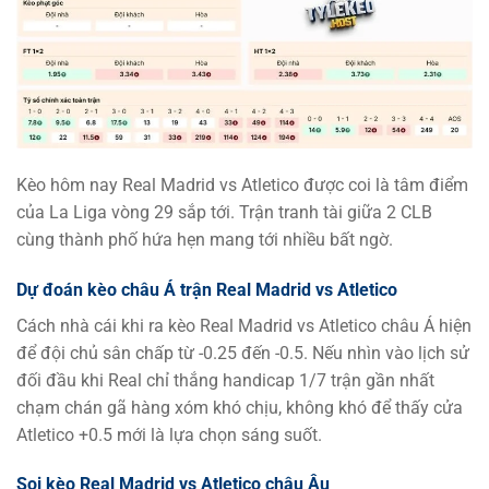
Kèo hôm nay Real Madrid vs Atletico được coi là tâm điểm
của La Liga vòng 29 sắp tới. Trận tranh tài giữa 2 CLB
cùng thành phố hứa hẹn mang tới nhiều bất ngờ.
Dự đoán kèo châu Á trận Real Madrid vs Atletico
Cách nhà cái khi ra kèo Real Madrid vs Atletico châu Á hiện
để đội chủ sân chấp từ -0.25 đến -0.5. Nếu nhìn vào lịch sử
đối đầu khi Real chỉ thắng handicap 1/7 trận gần nhất
chạm chán gã hàng xóm khó chịu, không khó để thấy cửa
Atletico +0.5 mới là lựa chọn sáng suốt.
Soi kèo Real Madrid vs Atletico châu Âu