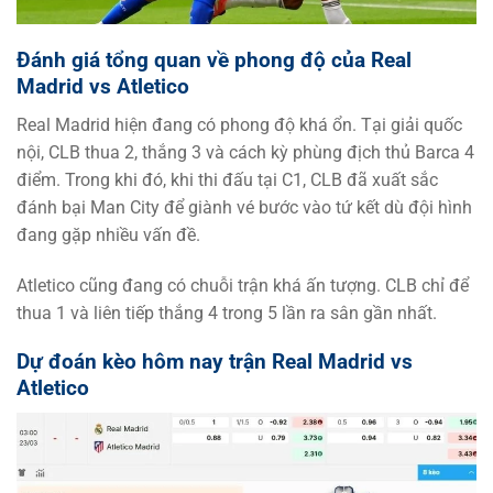
Đánh giá tổng quan về phong độ của Real
Madrid vs Atletico
Real Madrid hiện đang có phong độ khá ổn. Tại giải quốc
nội, CLB thua 2, thắng 3 và cách kỳ phùng địch thủ Barca 4
điểm. Trong khi đó, khi thi đấu tại C1, CLB đã xuất sắc
đánh bại Man City để giành vé bước vào tứ kết dù đội hình
đang gặp nhiều vấn đề.
Atletico cũng đang có chuỗi trận khá ấn tượng. CLB chỉ để
thua 1 và liên tiếp thắng 4 trong 5 lần ra sân gần nhất.
Dự đoán kèo hôm nay trận Real Madrid vs
Atletico