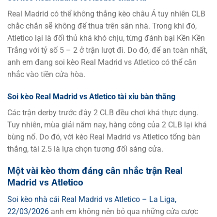
Real Madrid có thể không thắng kèo châu Á tuy nhiên CLB
chắc chắn sẽ không để thua trên sân nhà. Trong khi đó,
Atletico lại là đối thủ khá khó chịu, từng đánh bại Kền Kền
Trắng với tỷ số 5 – 2 ở trận lượt đi. Do đó, để an toàn nhất,
anh em đang soi kèo Real Madrid vs Atletico có thể cân
nhắc vào tiền cửa hòa.
Soi kèo Real Madrid vs Atletico tài xỉu bàn thắng
Các trận derby trước đây 2 CLB đều chơi khá thực dụng.
Tuy nhiên, mùa giải năm nay, hàng công của 2 CLB lại khá
bùng nổ. Do đó, với kèo Real Madrid vs Atletico tổng bàn
thắng, tài 2.5 là lựa chọn tương đối sáng cửa.
Một vài kèo thơm đáng cân nhắc trận Real
Madrid vs Atletico
Soi kèo nhà cái Real Madrid vs Atletico – La Liga,
22/03/2026
anh em không nên bỏ qua những cửa cược