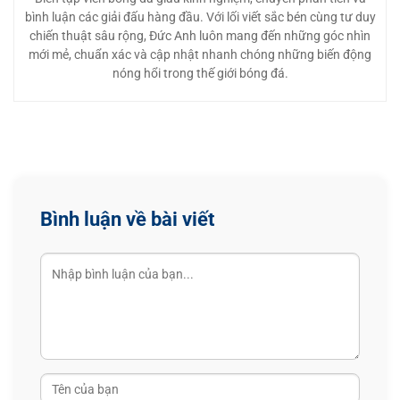
bình luận các giải đấu hàng đầu. Với lối viết sắc bén cùng tư duy
chiến thuật sâu rộng, Đức Anh luôn mang đến những góc nhìn
mới mẻ, chuẩn xác và cập nhật nhanh chóng những biến động
nóng hổi trong thế giới bóng đá.
Bình luận về bài viết