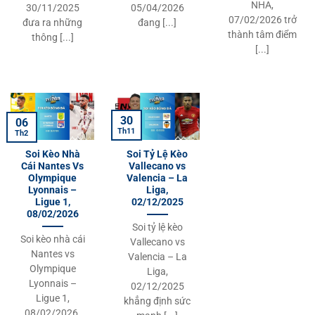
NHA,
30/11/2025
05/04/2026
07/02/2026 trở
đưa ra những
đang [...]
thành tâm điểm
thông [...]
[...]
30
06
Th11
Th2
Soi Kèo Nhà
Soi Tỷ Lệ Kèo
Cái Nantes Vs
Vallecano vs
Olympique
Valencia – La
Lyonnais –
Liga,
Ligue 1,
02/12/2025
08/02/2026
Soi tỷ lệ kèo
Soi kèo nhà cái
Vallecano vs
Nantes vs
Valencia – La
Olympique
Liga,
Lyonnais –
02/12/2025
Ligue 1,
khẳng định sức
08/02/2026,