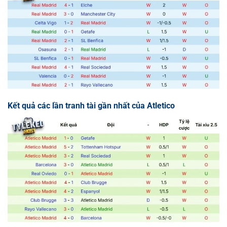
Kết quả các lần tranh tài gần nhất của Atletico