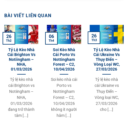
BÀI VIẾT LIÊN QUAN
26
26
06
Th3
Th2
Th4
Tỷ Lệ Kèo Nhà
Soi Kèo Nhà
Tỷ Lệ Kèo Nhà
Cái Brighton Vs
Cái Porto Vs
Cái Ukraine Vs
Notiingham –
Nottingham
Thụy Điển –
NHA,
Forest – C2,
Vòng Loại WC,
01/03/2026
10/04/2026
27/03/2026
Tỷ lệ kèo nhà
Soi kèo nhà cái
Tỷ lệ kèo nhà
cái Brighton vs
Porto vs
cái Ukraine vs
Notiingham –
Nottingham
Thụy Điển –
NHA,
Forest – C2,
Vòng loại WC,
01/03/2026
10/04/2026
27/03/2026
đang trở thành
không ít người
cho [...]
tâm [...]
hâm [...]