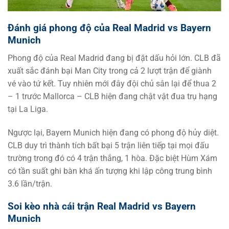
Đánh giá phong độ của Real Madrid vs Bayern
Munich
Phong độ của Real Madrid đang bị đặt dấu hỏi lớn. CLB đã
xuất sắc đánh bại Man City trong cả 2 lượt trận để giành
vé vào tứ kết. Tuy nhiên mới đây đội chủ sân lại để thua 2
– 1 trước Mallorca – CLB hiện đang chật vật đua trụ hạng
tại La Liga.
Ngược lại, Bayern Munich hiện đang có phong độ hủy diệt.
CLB duy trì thành tích bất bại 5 trận liên tiếp tại mọi đấu
trường trong đó có 4 trận thắng, 1 hòa. Đặc biệt Hùm Xám
có tần suất ghi bàn khá ấn tượng khi lập công trung bình
3.6 lần/trận.
Soi kèo nhà cái trận Real Madrid vs Bayern
Munich