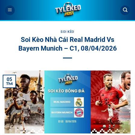
Bỏ
qua
nội
dung
SOI KÈO
Soi Kèo Nhà Cái Real Madrid Vs
Bayern Munich – C1, 08/04/2026
05
Th4