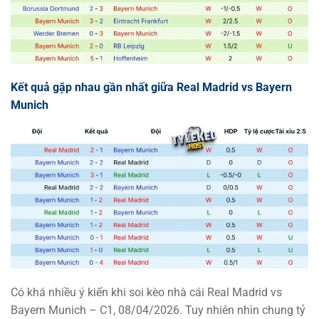
Kết quả gặp nhau gần nhất giữa Real Madrid vs Bayern
Munich
Có khá nhiều ý kiến khi soi kèo nhà cái Real Madrid vs
Bayern Munich – C1, 08/04/2026. Tuy nhiên nhìn chung tỷ