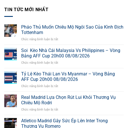
TIN TỨC MỚI NHẤT
Pháo Thủ Muốn Chiêu Mộ Ngôi Sao Của Kình Địch
Tottenham
Chức năng bình luận bị tắt
ở
Pháo
Thủ
Soi Kèo Nhà Cái Malaysia Vs Philippines – Vòng
Muốn
Bảng AFF Cup 20h00 08/08/2026
Chiêu
Chức năng bình luận bị tắt
ở
Mộ
Soi
Ngôi
Kèo
Tỷ Lệ Kèo Thái Lan Vs Myanmar – Vòng Bảng
Sao
Nhà
Của
AFF Cup 20h00 08/08/2026
Cái
Kình
Chức năng bình luận bị tắt
ở
Malaysia
Địch
Tỷ
Vs
Tottenham
Lệ
Real Madrid Lựa Chọn Rút Lui Khỏi Thương Vụ
Philippines
Kèo
–
Chiêu Mộ Rodri
Thái
Vòng
Chức năng bình luận bị tắt
ở
Lan
Bảng
Real
Vs
AFF
Madrid
Atletico Madrid Gây Sức Ép Lên Inter Trong
Myanmar
Cup
Lựa
–
Thương Vụ Romero
20h00