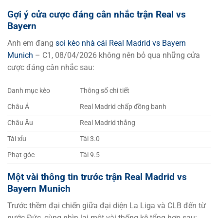
Gợi ý cửa cược đáng cân nhắc trận Real vs
Bayern
Anh em đang
soi kèo nhà cái Real Madrid vs Bayern
Munich
– C1, 08/04/2026 không nên bỏ qua những cửa
cược đáng cân nhắc sau:
Danh mục kèo
Thông số chi tiết
Châu Á
Real Madrid chấp đồng banh
Châu Âu
Real Madrid thắng
Tài xỉu
Tài 3.0
Phạt góc
Tài 9.5
Một vài thông tin trước trận Real Madrid vs
Bayern Munich
Trước thềm đại chiến giữa đại diện La Liga và CLB đến từ
nước Đức, cùng nhìn lại một vài thống kê tổng hợp sau: