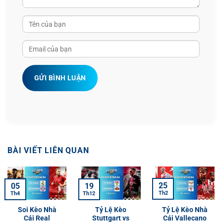
GỬI BÌNH LUẬN
BÀI VIẾT LIÊN QUAN
25
05
19
Th2
Th4
Th12
Soi Kèo Nhà
Tỷ Lệ Kèo
Tỷ Lệ Kèo Nhà
Cái Real
Stuttgart vs
Cái Vallecano