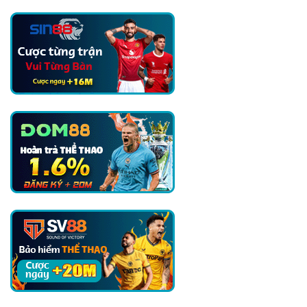
Giải
Mới