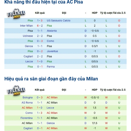
Khả năng thi đấu hiện tại của AC Pisa
Hiệu quả ra sân giai đoạn gần đây của Milan