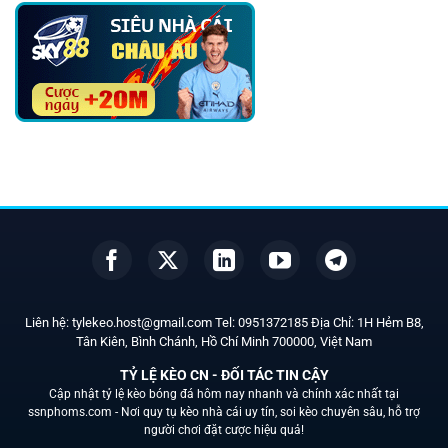
Liên hệ:
tylekeo.host@gmail.com
Tel:
0951372185
Địa Chỉ: 1H Hẻm B8,
Tân Kiên, Bình Chánh, Hồ Chí Minh
700000
, Việt Nam
TỶ LỆ KÈO CN - ĐỐI TÁC TIN CẬY
Cập nhật tỷ lệ kèo bóng đá hôm nay nhanh và chính xác nhất tại
ssnphoms.com -
Nơi quy tụ kèo nhà cái uy tín, soi kèo chuyên sâu, hỗ trợ
người chơi đặt cược hiệu quả!