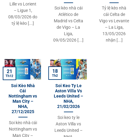
Lille vs Lorient
Soi kèo nhà cái
Tỷ lệ kèo nhà
– Ligue 1,
Atlético de
cái Celta de
08/03/2026 do
Madrid vs Celta
Vigo vs Levante
tỷ lệ kèo [...]
de Vigo – La
– La Liga,
Liga,
13/05/2026
09/05/2026 [...]
nhận [...]
18
21
Th2
Th12
Soi Kèo Nhà
Soi Keo Ty Le
Cái
Aston Villa Vs
Nottingham vs
Leeds United –
Man City –
NHA,
NHA,
21/02/2026
27/12/2025
Soi keo ty le
Soi kèo nhà cái
Aston Villa vs
Nottingham vs
Leeds United –
Man City –
NHA,