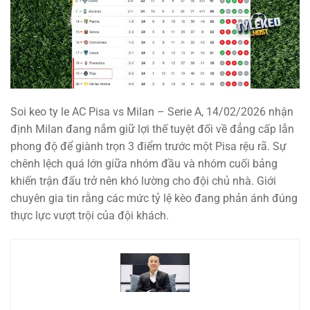
Soi keo ty le AC Pisa vs Milan – Serie A, 14/02/2026 nhận
định Milan đang nắm giữ lợi thế tuyệt đối về đẳng cấp lẫn
phong độ để giành trọn 3 điểm trước một Pisa rệu rã. Sự
chênh lệch quá lớn giữa nhóm đầu và nhóm cuối bảng
khiến trận đấu trở nên khó lường cho đội chủ nhà. Giới
chuyên gia tin rằng các mức tỷ lệ kèo đang phản ánh đúng
thực lực vượt trội của đội khách.