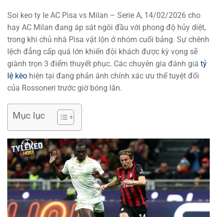
Soi keo ty le AC Pisa vs Milan – Serie A, 14/02/2026 cho
hay AC Milan đang áp sát ngôi đầu với phong độ hủy diệt,
trong khi chủ nhà Pisa vật lộn ở nhóm cuối bảng. Sự chênh
lệch đẳng cấp quá lớn khiến đội khách được kỳ vọng sẽ
giành trọn 3 điểm thuyết phục. Các chuyên gia đánh giá
tỷ
lệ kèo
hiện tại đang phản ánh chính xác ưu thế tuyệt đối
của Rossoneri trước giờ bóng lăn.
Mục lục