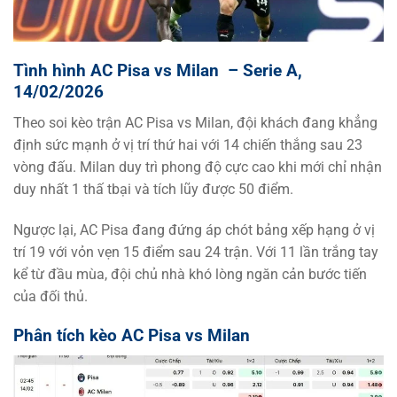
Tình hình AC Pisa vs Milan – Serie A,
14/02/2026
Theo soi kèo trận AC Pisa vs Milan, đội khách đang khẳng
định sức mạnh ở vị trí thứ hai với 14 chiến thắng sau 23
vòng đấu. Milan duy trì phong độ cực cao khi mới chỉ nhận
duy nhất 1 thấ tbại và tích lũy được 50 điểm.
Ngược lại, AC Pisa đang đứng áp chót bảng xếp hạng ở vị
trí 19 với vỏn vẹn 15 điểm sau 24 trận. Với 11 lần trắng tay
kể từ đầu mùa, đội chủ nhà khó lòng ngăn cản bước tiến
của đối thủ.
Phân tích kèo AC Pisa vs Milan