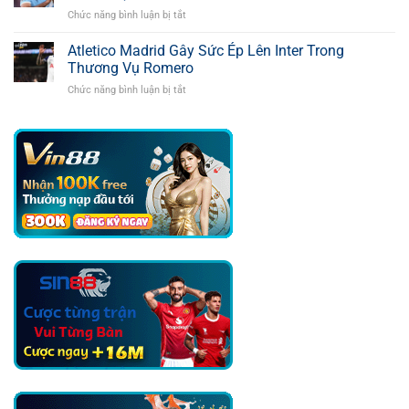
Thái
Vòng
Chức năng bình luận bị tắt
ở
Lan
Bảng
Real
Vs
AFF
Madrid
Atletico Madrid Gây Sức Ép Lên Inter Trong
Myanmar
Cup
Lựa
–
Thương Vụ Romero
20h00
Chọn
Vòng
08/08/2026
Chức năng bình luận bị tắt
ở
Rút
Bảng
Atletico
Lui
AFF
Madrid
Khỏi
Cup
Gây
Thương
20h00
Sức
Vụ
08/08/2026
Ép
Chiêu
Lên
Mộ
Inter
Rodri
Trong
Thương
Vụ
Romero