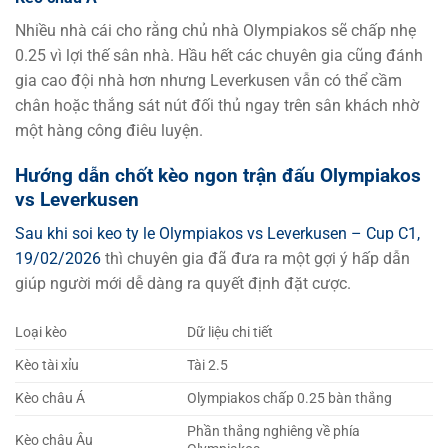
Nhiều nhà cái cho rằng chủ nhà Olympiakos sẽ chấp nhẹ
0.25 vì lợi thế sân nhà. Hầu hết các chuyên gia cũng đánh
gia cao đội nhà hơn nhưng Leverkusen vẫn có thể cầm
chân hoặc thắng sát nút đối thủ ngay trên sân khách nhờ
một hàng công điêu luyện.
Hướng dẫn chốt kèo ngon trận đấu Olympiakos
vs Leverkusen
Sau khi soi keo ty le Olympiakos vs Leverkusen – Cup C1,
19/02/2026
thì chuyên gia đã đưa ra một gợi ý hấp dẫn
giúp người mới dễ dàng ra quyết định đặt cược.
Loại kèo
Dữ liệu chi tiết
Kèo tài xỉu
Tài 2.5
Kèo châu Á
Olympiakos chấp 0.25 bàn thắng
Phần thắng nghiêng về phía
Kèo châu Âu