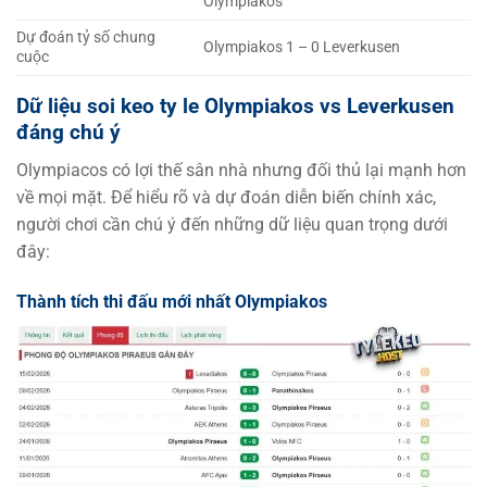
Olympiakos
Dự đoán tỷ số chung
Olympiakos 1 – 0 Leverkusen
cuộc
Dữ liệu soi keo ty le Olympiakos vs Leverkusen
đáng chú ý
Olympiacos có lợi thế sân nhà nhưng đối thủ lại mạnh hơn
về mọi mặt. Để hiểu rõ và dự đoán diễn biến chính xác,
người chơi cần chú ý đến những dữ liệu quan trọng dưới
đây:
Thành tích thi đấu mới nhất Olympiakos