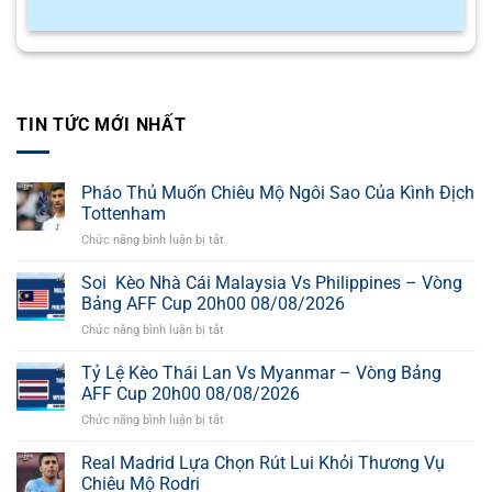
TIN TỨC MỚI NHẤT
Pháo Thủ Muốn Chiêu Mộ Ngôi Sao Của Kình Địch
Tottenham
Chức năng bình luận bị tắt
ở
Pháo
Thủ
Soi Kèo Nhà Cái Malaysia Vs Philippines – Vòng
Muốn
Bảng AFF Cup 20h00 08/08/2026
Chiêu
Chức năng bình luận bị tắt
ở
Mộ
Soi
Ngôi
Kèo
Tỷ Lệ Kèo Thái Lan Vs Myanmar – Vòng Bảng
Sao
Nhà
Của
AFF Cup 20h00 08/08/2026
Cái
Kình
Chức năng bình luận bị tắt
ở
Malaysia
Địch
Tỷ
Vs
Tottenham
Lệ
Real Madrid Lựa Chọn Rút Lui Khỏi Thương Vụ
Philippines
Kèo
–
Chiêu Mộ Rodri