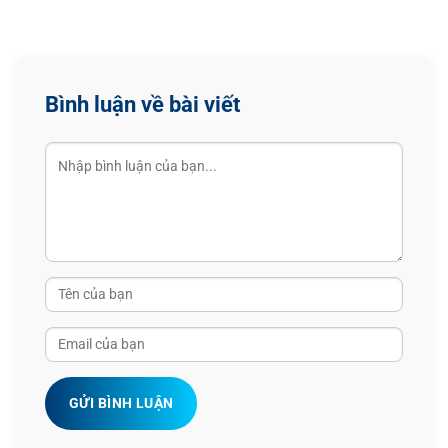
Bình luận về bài viết
GỬI BÌNH LUẬN