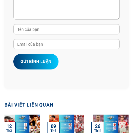
GỬI BÌNH LUẬN
BÀI VIẾT LIÊN QUAN
12
09
26
Th3
Th4
Th11