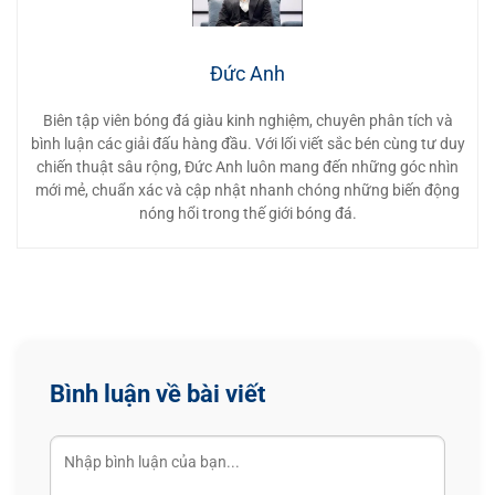
Đức Anh
Biên tập viên bóng đá giàu kinh nghiệm, chuyên phân tích và
bình luận các giải đấu hàng đầu. Với lối viết sắc bén cùng tư duy
chiến thuật sâu rộng, Đức Anh luôn mang đến những góc nhìn
mới mẻ, chuẩn xác và cập nhật nhanh chóng những biến động
nóng hổi trong thế giới bóng đá.
Bình luận về bài viết