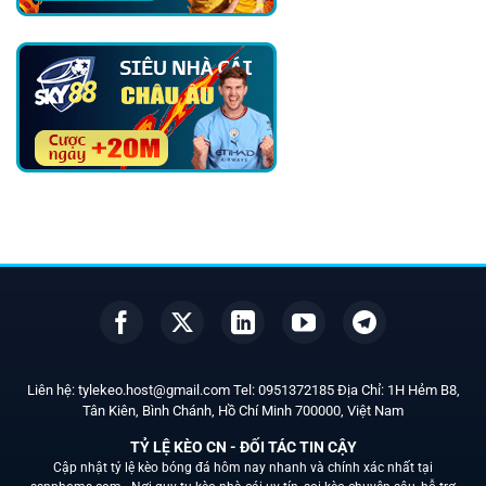
Liên hệ:
tylekeo.host@gmail.com
Tel:
0951372185
Địa Chỉ: 1H Hẻm B8,
Tân Kiên, Bình Chánh, Hồ Chí Minh
700000
, Việt Nam
TỶ LỆ KÈO CN - ĐỐI TÁC TIN CẬY
Cập nhật tỷ lệ kèo bóng đá hôm nay nhanh và chính xác nhất tại