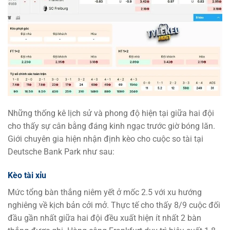
Những thống kê lịch sử và phong độ hiện tại giữa hai đội
cho thấy sự cân bằng đáng kinh ngạc trước giờ bóng lăn.
Giới chuyên gia hiện nhận định kèo cho cuộc so tài tại
Deutsche Bank Park như sau:
Kèo tài xỉu
Mức tổng bàn thắng niêm yết ở mốc 2.5 với xu hướng
nghiêng về kịch bản cởi mở. Thực tế cho thấy 8/9 cuộc đối
đầu gần nhất giữa hai đội đều xuất hiện ít nhất 2 bàn