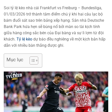
Soi tỷ lệ kèo nhà cái Frankfurt vs Freiburg – Bundesliga,
01/03/2026 trở thành tâm điểm chú ý khi hai câu lạc bộ
bám đuổi sát sao trên bảng xếp hạng. Sân nhà Deutsche
Bank Park hứa hẹn sẽ bùng nổ bởi màn so tài kịch tính
giữa hàng công sắc bén của Đại bàng và sự lì lợm từ đội
khách.
Tỷ lệ kèo
dự báo đều nghiêng về một kịch bản hấp
dẫn với nhiều bàn thắng được ghi.
Mục lục