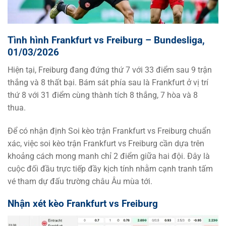
Tình hình Frankfurt vs Freiburg – Bundesliga,
01/03/2026
Hiện tại, Freiburg đang đứng thứ 7 với 33 điểm sau 9 trận
thắng và 8 thất bại. Bám sát phía sau là Frankfurt ở vị trí
thứ 8 với 31 điểm cùng thành tích 8 thắng, 7 hòa và 8
thua.
Để có nhận định Soi kèo trận Frankfurt vs Freiburg chuẩn
xác, việc soi kèo trận Frankfurt vs Freiburg cần dựa trên
khoảng cách mong manh chỉ 2 điểm giữa hai đội. Đây là
cuộc đối đầu trực tiếp đầy kịch tính nhằm cạnh tranh tấm
vé tham dự đấu trường châu Âu mùa tới.
Nhận xét kèo Frankfurt vs Freiburg