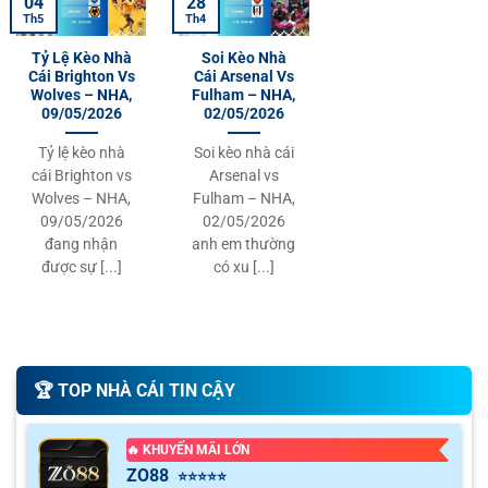
04
28
Th5
Th4
Tỷ Lệ Kèo Nhà
Soi Kèo Nhà
Cái Brighton Vs
Cái Arsenal Vs
Wolves – NHA,
Fulham – NHA,
09/05/2026
02/05/2026
Tỷ lệ kèo nhà
Soi kèo nhà cái
cái Brighton vs
Arsenal vs
Wolves – NHA,
Fulham – NHA,
09/05/2026
02/05/2026
đang nhận
anh em thường
được sự [...]
có xu [...]
🏆️ TOP NHÀ CÁI TIN CẬY
🔥 KHUYẾN MÃI LỚN
ZO88
⭐⭐⭐⭐⭐