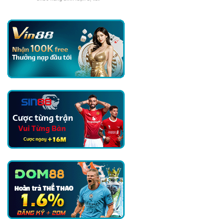
Rút
Bảng
Atletico
Lui
AFF
Madrid
Khỏi
Cup
Gây
Thương
20h00
Sức
Vụ
08/08/2026
Ép
Chiêu
Lên
Mộ
Inter
Rodri
Trong
Thương
Vụ
Romero