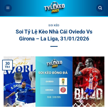
Bỏ
qua
nội
dung
SOI KÈO
Soi Tỷ Lệ Kèo Nhà Cái Oviedo Vs
Girona – La Liga, 31/01/2026
30
Th1