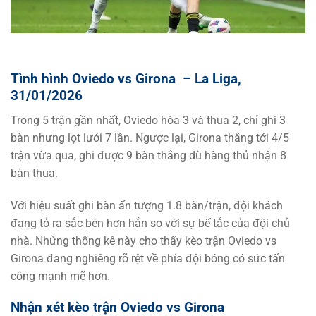
Tình hình Oviedo vs Girona – La Liga,
31/01/2026
Trong 5 trận gần nhất, Oviedo hòa 3 và thua 2, chỉ ghi 3
bàn nhưng lọt lưới 7 lần. Ngược lại, Girona thắng tới 4/5
trận vừa qua, ghi được 9 bàn thắng dù hàng thủ nhận 8
bàn thua.
Với hiệu suất ghi bàn ấn tượng 1.8 bàn/trận, đội khách
đang tỏ ra sắc bén hơn hẳn so với sự bế tắc của đội chủ
nhà. Những thống kê này cho thấy kèo trận Oviedo vs
Girona đang nghiêng rõ rệt về phía đội bóng có sức tấn
công mạnh mẽ hơn.
Nhận xét kèo trận Oviedo vs Girona