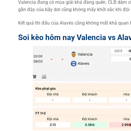
Valencia đang có mùa giải khá đáng quên. CLB dậm ch
gần đây của bầy dơi cũng không mấy khởi sắc khi đội t
Kết quả thi đấu của Alavés cũng không mất khả quan h
Soi kèo hôm nay Valencia vs Al