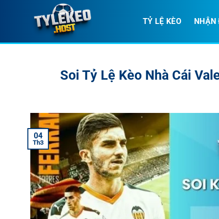
Bỏ
qua
TỶ LỆ KÈO
NHẬN 
nội
dung
Soi Tỷ Lệ Kèo Nhà Cái Val
04
Th3