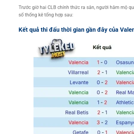
Trước giờ hai CLB chính thức ra sân, người hâm mộ qu
số thống kê tổng hợp sau:
Kết quả thi đấu thời gian gần đây của Vale