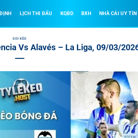
ĐỊNH
LỊCH THI ĐẤU
KQBD
BXH
NHÀ CÁI UY TÍN
SOI KÈO
encia Vs Alavés – La Liga, 09/03/202