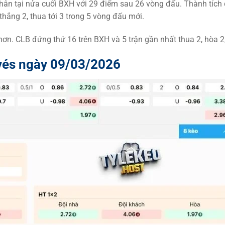
ân tại nửa cuối BXH với 29 điểm sau 26 vòng đấu. Thành tích 
hắng 2, thua tới 3 trong 5 vòng đấu mới.
ơn. CLB đứng thứ 16 trên BXH và 5 trận gần nhất thua 2, hòa 2,
avés ngày 09/03/2026