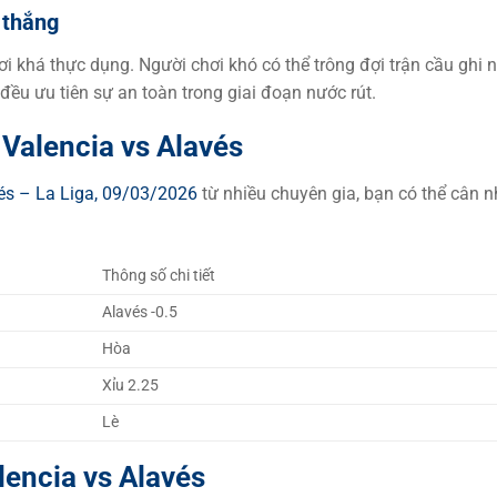
n thắng
i khá thực dụng. Người chơi khó có thể trông đợi trận cầu ghi 
đều ưu tiên sự an toàn trong giai đoạn nước rút.
Valencia vs Alavés
avés – La Liga, 09/03/2026
từ nhiều chuyên gia, bạn có thể cân 
Thông số chi tiết
Alavés -0.5
Hòa
Xỉu 2.25
Lè
lencia vs Alavés