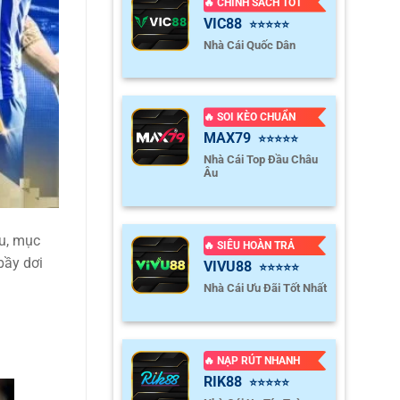
🔥 CHÍNH SÁCH TỐT
VIC88
⭐⭐⭐⭐⭐
Nhà Cái Quốc Dân
🔥 SOI KÈO CHUẨN
MAX79
⭐⭐⭐⭐⭐
Nhà Cái Top Đầu Châu
Âu
ầu, mục
🔥 SIÊU HOÀN TRẢ
bầy dơi
VIVU88
⭐⭐⭐⭐⭐
Nhà Cái Ưu Đãi Tốt Nhất
🔥 NẠP RÚT NHANH
RIK88
⭐⭐⭐⭐⭐