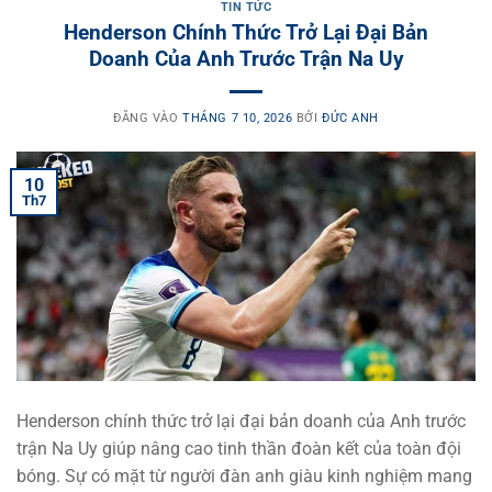
TIN TỨC
Henderson Chính Thức Trở Lại Đại Bản
Doanh Của Anh Trước Trận Na Uy
ĐĂNG VÀO
THÁNG 7 10, 2026
BỞI
ĐỨC ANH
10
Th7
Henderson chính thức trở lại đại bản doanh của Anh trước
trận Na Uy giúp nâng cao tinh thần đoàn kết của toàn đội
bóng. Sự có mặt từ người đàn anh giàu kinh nghiệm mang