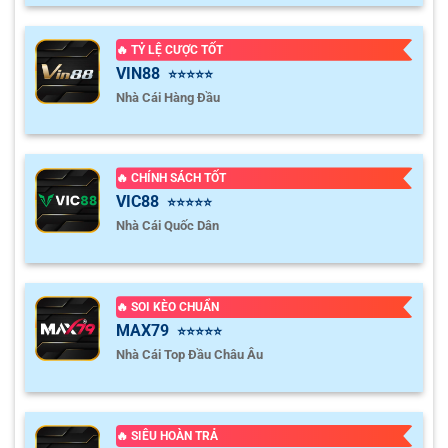
🔥 TỶ LỆ CƯỢC TỐT
VIN88
⭐⭐⭐⭐⭐
Nhà Cái Hàng Đầu
🔥 CHÍNH SÁCH TỐT
VIC88
⭐⭐⭐⭐⭐
Nhà Cái Quốc Dân
🔥 SOI KÈO CHUẨN
MAX79
⭐⭐⭐⭐⭐
Nhà Cái Top Đầu Châu Âu
🔥 SIÊU HOÀN TRẢ