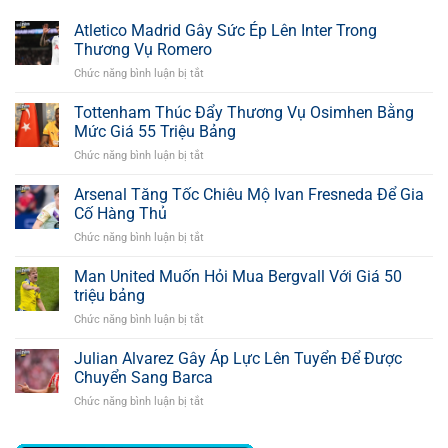
Atletico Madrid Gây Sức Ép Lên Inter Trong
Thương Vụ Romero
Chức năng bình luận bị tắt
ở
Atletico
Madrid
Tottenham Thúc Đẩy Thương Vụ Osimhen Bằng
Gây
Mức Giá 55 Triệu Bảng
Sức
Chức năng bình luận bị tắt
ở
Ép
Tottenham
Lên
Thúc
Arsenal Tăng Tốc Chiêu Mộ Ivan Fresneda Để Gia
Inter
Đẩy
Trong
Cố Hàng Thủ
Thương
Thương
Chức năng bình luận bị tắt
ở
Vụ
Vụ
Arsenal
Osimhen
Romero
Tăng
Man United Muốn Hỏi Mua Bergvall Với Giá 50
Bằng
Tốc
Mức
triệu bảng
Chiêu
Giá
Chức năng bình luận bị tắt
ở
Mộ
55
Man
Ivan
Triệu
United
Julian Alvarez Gây Áp Lực Lên Tuyển Để Được
Fresneda
Bảng
Muốn
Để
Chuyển Sang Barca
Hỏi
Gia
Chức năng bình luận bị tắt
ở
Mua
Cố
Julian
Bergvall
Hàng
Alvarez
Với
Thủ