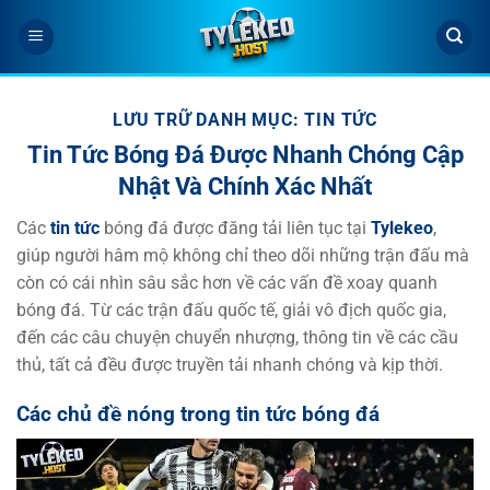
Bỏ
qua
nội
dung
LƯU TRỮ DANH MỤC:
TIN TỨC
Tin Tức Bóng Đá Được Nhanh Chóng Cập
Nhật Và Chính Xác Nhất
Các
tin tức
bóng đá được đăng tải liên tục tại
Tylekeo
,
giúp người hâm mộ không chỉ theo dõi những trận đấu mà
còn có cái nhìn sâu sắc hơn về các vấn đề xoay quanh
bóng đá. Từ các trận đấu quốc tế, giải vô địch quốc gia,
đến các câu chuyện chuyển nhượng, thông tin về các cầu
thủ, tất cả đều được truyền tải nhanh chóng và kịp thời.
Các chủ đề nóng trong tin tức bóng đá