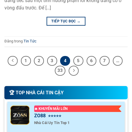
đáng tiếc sau một tình huống phạm lỗi không đáng có ở
vòng đấu trước. Để […]
TIẾP TỤC ĐỌC
→
Đăng trong
Tin Tức
1
2
3
4
5
6
7
…
33
🏆️ TOP NHÀ CÁI TIN CẬY
🔥 KHUYẾN MÃI LỚN
ZO88
⭐⭐⭐⭐⭐
Nhà Cái Uy Tín Top 1