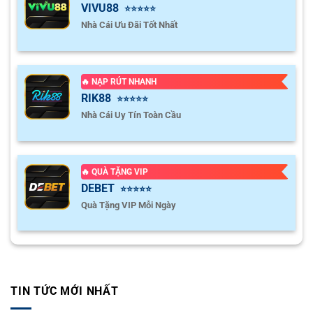
VIVU88
⭐⭐⭐⭐⭐
Nhà Cái Ưu Đãi Tốt Nhất
🔥 NẠP RÚT NHANH
RIK88
⭐⭐⭐⭐⭐
Nhà Cái Uy Tín Toàn Cầu
🔥 QUÀ TẶNG VIP
DEBET
⭐⭐⭐⭐⭐
Quà Tặng VIP Mỗi Ngày
TIN TỨC MỚI NHẤT