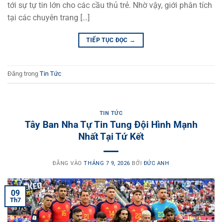
tới sự tự tin lớn cho các cầu thủ trẻ. Nhờ vậy, giới phân tích
tại các chuyên trang […]
TIẾP TỤC ĐỌC
→
Đăng trong
Tin Tức
TIN TỨC
Tây Ban Nha Tự Tin Tung Đội Hình Mạnh
Nhất Tại Tứ Kết
ĐĂNG VÀO
THÁNG 7 9, 2026
BỞI
ĐỨC ANH
09
Th7