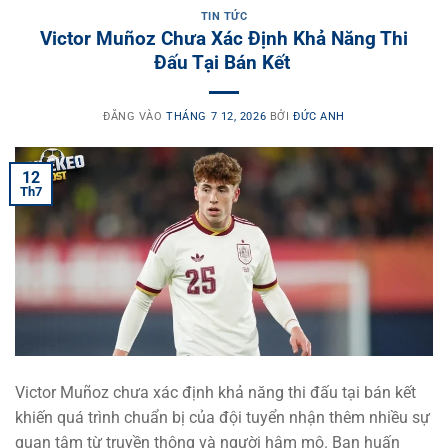
Các giải đấu hàng đầu như Ngoại Hạng Anh, La Liga, Serie
TIN TỨC
A, Bundesliga và Ligue 1 luôn là tâm điểm trong mỗi mùa
Victor Muñoz Chưa Xác Định Khả Năng Thi
bóng. Thông tin về các giải đấu này không chỉ bao gồm kết
Đấu Tại Bán Kết
quả các trận đấu, mà còn cập nhật thông tin chi tiết về các
tình huống gây tranh cãi, những quyết định của trọng tài
ĐĂNG VÀO
THÁNG 7 12, 2026
BỞI
ĐỨC ANH
hay các bàn thắng đẹp mắt.
Đặc biệt, những giải đấu quốc tế như World Cup hay Euro
12
Th7
luôn là sự kiện được mọi người háo hức theo dõi. Chuyên
mục sẽ cung cấp cho bạn thông tin chi tiết về từng trận
đấu, từng đội tuyển và các sự kiện quan trọng liên quan
đến giải đấu.
Kết luận
Chuyên mục
tin tức
bóng đá tại
Tylekeo
không chỉ là nơi
cung cấp thông tin mà còn là cầu nối giúp kết nối cộng
Victor Muñoz chưa xác định khả năng thi đấu tại bán kết
đồng yêu bóng đá, tạo ra những cuộc trò chuyện thú vị và
khiến quá trình chuẩn bị của đội tuyển nhận thêm nhiều sự
sôi nổi. Hãy theo dõi thường xuyên các chuyên của chúng
quan tâm từ truyền thông và người hâm mộ. Ban huấn