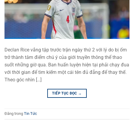
Declan Rice vắng tập trước trận ngày thứ 2 với lý do bị ốm
trở thành tâm điểm chú ý của giới truyền thông thể thao
suốt những giờ qua. Ban huấn luyện hiện tại phải chạy đua
với thời gian để tìm kiếm một cái tên đủ đẳng để thay thế.
Theo góc nhìn […]
TIẾP TỤC ĐỌC
→
Đăng trong
Tin Tức