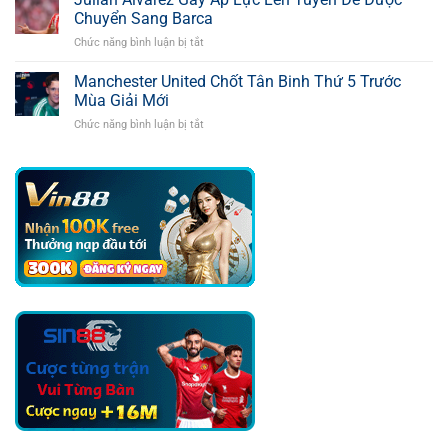
Bảng
Muốn
Để
Chuyển Sang Barca
Hỏi
Gia
Chức năng bình luận bị tắt
ở
Mua
Cố
Julian
Bergvall
Hàng
Alvarez
Manchester United Chốt Tân Binh Thứ 5 Trước
Với
Thủ
Gây
Giá
Mùa Giải Mới
Áp
50
Chức năng bình luận bị tắt
ở
Lực
triệu
Manchester
Lên
bảng
United
Tuyển
Chốt
Để
Tân
Được
Binh
Chuyển
Thứ
Sang
5
Barca
Trước
Mùa
Giải
Mới