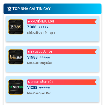
🏆️ TOP NHÀ CÁI TIN CẬY
🔥 KHUYẾN MÃI LỚN
ZO88
⭐⭐⭐⭐⭐
Nhà Cái Uy Tín Top 1
🔥 TỶ LỆ CƯỢC TỐT
VIN88
⭐⭐⭐⭐⭐
Nhà Cái Hàng Đầu
🔥 CHÍNH SÁCH TỐT
VIC88
⭐⭐⭐⭐⭐
Nhà Cái Quốc Dân