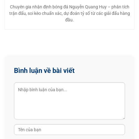
Chuyên gia nhận định bóng đá Nguyễn Quang Huy – phân tích
trận đấu, soi kèo chuẩn xác, dự đoán tỷ số từ các giải đấu hàng
đầu.
Bình luận về bài viết