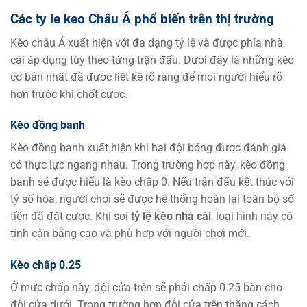
Các ty le keo Châu Á phổ biến trên thị trường
Kèo châu Á xuất hiện với đa dạng tỷ lệ và được phía nhà
cái áp dụng tùy theo từng trận đấu. Dưới đây là những kèo
cơ bản nhất đã được liệt kê rõ ràng để mọi người hiểu rõ
hơn trước khi chốt cược.
Kèo đồng banh
Kèo đồng banh xuất hiện khi hai đội bóng được đánh giá
có thực lực ngang nhau. Trong trường hợp này, kèo đồng
banh sẽ được hiểu là kèo chấp 0. Nếu trận đấu kết thúc với
tỷ số hòa, người chơi sẽ được hệ thống hoàn lại toàn bộ số
tiền đã đặt cược. Khi soi
tỷ lệ kèo nhà cái
, loại hình này có
tính cân bằng cao và phù hợp với người chơi mới.
Kèo chấp 0.25
Ở mức chấp này, đội cửa trên sẽ phải chấp 0.25 bàn cho
đội cửa dưới. Trong trường hợp đội cửa trên thắng cách