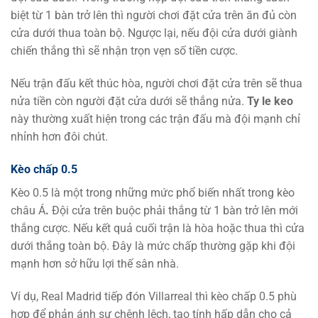
biệt từ 1 bàn trở lên thì người chơi đặt cửa trên ăn đủ còn
cửa dưới thua toàn bộ. Ngược lại, nếu đội cửa dưới giành
chiến thắng thì sẽ nhận trọn vẹn số tiền cược.
Nếu trận đấu kết thúc hòa, người chơi đặt cửa trên sẽ thua
nửa tiền còn người đặt cửa dưới sẽ thắng nửa.
Ty le keo
này thường xuất hiện trong các trận đấu mà đội mạnh chỉ
nhỉnh hơn đôi chút.
Kèo chấp 0.5
Kèo 0.5 là một trong những mức phổ biến nhất trong kèo
châu Á
.
Đội cửa trên buộc phải thắng từ 1 bàn trở lên mới
thắng cược. Nếu kết quả cuối trận là hòa hoặc thua thì cửa
dưới thắng toàn bộ. Đây là mức chấp thường gặp khi đội
mạnh hơn sở hữu lợi thế sân nhà.
Ví dụ, Real Madrid tiếp đón Villarreal thì kèo chấp 0.5 phù
hợp để phản ánh sự chênh lệch, tạo tính hấp dẫn cho cả