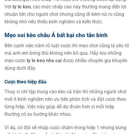
Với
ty le keo
, các mức chấp cao này thường mang đến lợi
nhuận lớn cho người chơi nhưng cũng đi kèm rủi ro cũng
không nhỏ nếu thiếu kinh nghiệm và kiến thức.
Mẹo soi kèo châu Á bất bại cho tân binh
Bên cạnh việc nắm rõ luật cược thì mẹo chơi cũng là yếu tố
mà anh em bóng thủ không nên bỏ qua. Hãy lưu những
mẹo cược
ty le keo nha cai
được nhiều chuyên gia khuyên
dùng dưới đây.
Cược theo hiệp đấu
Thay vì chỉ tập trung vào kèo cả trận thì những người chơi
mới ít kinh nghiệm nên ưu tiên phân tích và đặt cược theo
từng hiệp. Việc này giúp dễ dự đoán hơn vì mỗi hiệp
thường có xu hướng khác nhau.
Ví dụ, có đội sẽ nhập cuộc chậm trong hiệp 1 nhưng bùng