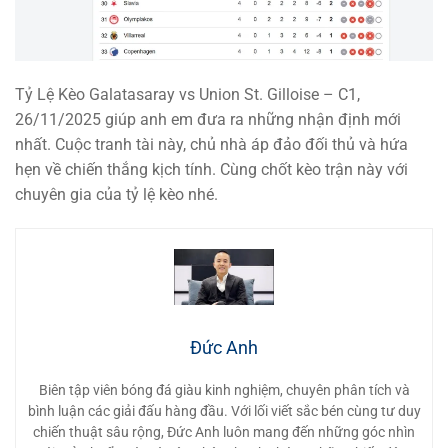
Tỷ Lệ Kèo Galatasaray vs Union St. Gilloise – C1,
26/11/2025 giúp anh em đưa ra những nhận định mới
nhất. Cuộc tranh tài này, chủ nhà áp đảo đối thủ và hứa
hẹn về chiến thắng kịch tính. Cùng chốt kèo trận này với
chuyên gia của tỷ lệ kèo nhé.
Đức Anh
Biên tập viên bóng đá giàu kinh nghiệm, chuyên phân tích và
bình luận các giải đấu hàng đầu. Với lối viết sắc bén cùng tư duy
chiến thuật sâu rộng, Đức Anh luôn mang đến những góc nhìn