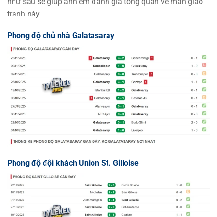
như sau sẽ giúp anh em đánh giá tổng quan về màn giao
tranh này.
Phong độ chủ nhà Galatasaray
Phong độ đội khách Union St. Gilloise