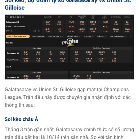
Soi kèo, dự đoán tỷ số Galatasaray vs Union St.
Gilloise
Galatasaray vs Union St. Gilloise gặp mặt tại Champions
League. Trận đấu này được chuyên gia nhận định với các
thông tin sau:
Soi kèo châu Á
Thắng 3 trận gần nhất, Galatasaray chính thức có số lượng
trận đấu bất bại là 10/14 trên sân nhà. So với tân binh