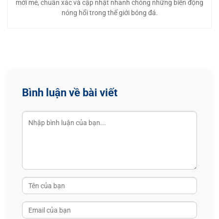
mới mẻ, chuẩn xác và cập nhật nhanh chóng những biến động
nóng hổi trong thế giới bóng đá.
Bình luận về bài viết