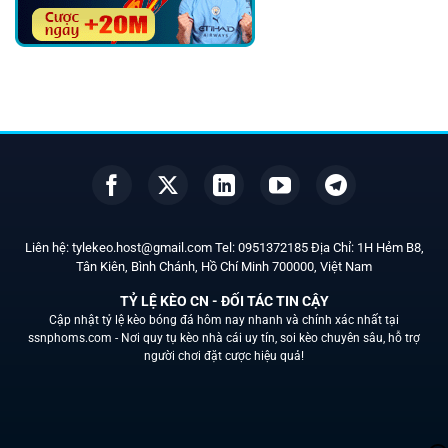
Liên hệ:
tylekeo.host@gmail.com
Tel:
0951372185
Địa Chỉ: 1H Hẻm B8,
Tân Kiên, Bình Chánh, Hồ Chí Minh
700000
, Việt Nam
TỶ LỆ KÈO CN - ĐỐI TÁC TIN CẬY
Cập nhật tỷ lệ kèo bóng đá hôm nay nhanh và chính xác nhất tại
ssnphoms.com -
Nơi quy tụ kèo nhà cái uy tín, soi kèo chuyên sâu, hỗ trợ
người chơi đặt cược hiệu quả!