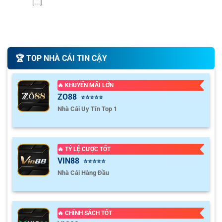
[...]
🏆️ TOP NHÀ CÁI TIN CẬY
🔥 KHUYẾN MÃI LỚN
ZO88
⭐⭐⭐⭐⭐
Nhà Cái Uy Tín Top 1
🔥 TỶ LỆ CƯỢC TỐT
VIN88
⭐⭐⭐⭐⭐
Nhà Cái Hàng Đầu
🔥 CHÍNH SÁCH TỐT