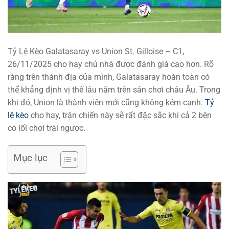
Tỷ Lệ Kèo Galatasaray vs Union St. Gilloise – C1,
26/11/2025 cho hay chủ nhà được đánh giá cao hơn. Rõ
ràng trên thánh địa của mình, Galatasaray hoàn toàn có
thể khẳng định vị thế lâu năm trên sân chơi châu Âu. Trong
khi đó, Union là thành viên mới cũng không kém cạnh.
Tỷ
lệ kèo
cho hay, trận chiến này sẽ rất đặc sắc khi cả 2 bên
có lối chơi trái ngược.
Mục lục