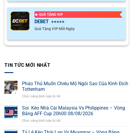
🔥 QUÀ TẶNG VIP
DEBET
⭐⭐⭐⭐⭐
Quà Tặng VIP Mỗi Ngày
TIN TỨC MỚI NHẤT
Pháo Thủ Muốn Chiêu Mộ Ngôi Sao Của Kình Địch
Tottenham
Chức năng bình luận bị tắt
ở
Pháo
Thủ
Soi Kèo Nhà Cái Malaysia Vs Philippines – Vòng
Muốn
Bảng AFF Cup 20h00 08/08/2026
Chiêu
Chức năng bình luận bị tắt
ở
Mộ
Soi
Ngôi
Kèo
Tỷ Lệ Kèo Thái Lan Vs Myanmar – Vòng Bảng
Sao