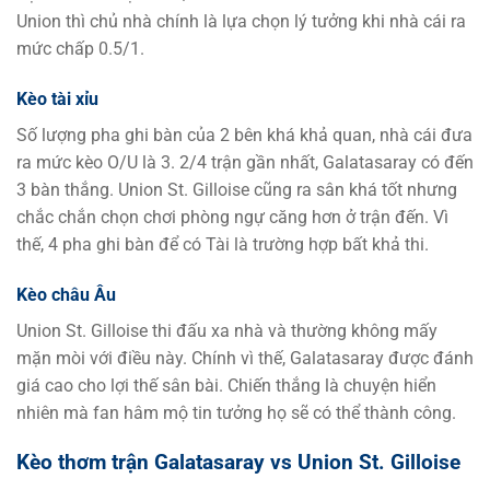
Union thì chủ nhà chính là lựa chọn lý tưởng khi nhà cái ra
mức chấp 0.5/1.
Kèo tài xỉu
Số lượng pha ghi bàn của 2 bên khá khả quan, nhà cái đưa
ra mức kèo O/U là 3. 2/4 trận gần nhất, Galatasaray có đến
3 bàn thắng. Union St. Gilloise cũng ra sân khá tốt nhưng
chắc chắn chọn chơi phòng ngự căng hơn ở trận đến. Vì
thế, 4 pha ghi bàn để có Tài là trường hợp bất khả thi.
Kèo châu Âu
Union St. Gilloise thi đấu xa nhà và thường không mấy
mặn mòi với điều này. Chính vì thế, Galatasaray được đánh
giá cao cho lợi thế sân bài. Chiến thắng là chuyện hiển
nhiên mà fan hâm mộ tin tưởng họ sẽ có thể thành công.
Kèo thơm trận Galatasaray vs Union St. Gilloise