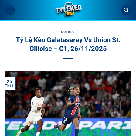
Bỏ
qua
nội
dung
SOI KÈO
Tỷ Lệ Kèo Galatasaray Vs Union St.
Gilloise – C1, 26/11/2025
25
Th11