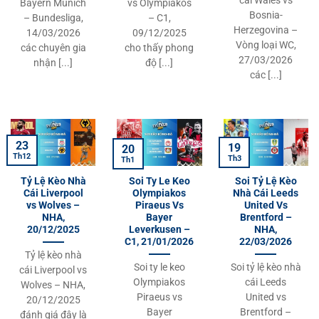
cái Wales vs
Bayern Munich
vs Olympiakos
Bosnia-
– Bundesliga,
– C1,
Herzegovina –
14/03/2026
09/12/2025
Vòng loại WC,
các chuyên gia
cho thấy phong
27/03/2026
nhận [...]
độ [...]
các [...]
23
19
20
Th12
Th3
Th1
Tỷ Lệ Kèo Nhà
Soi Ty Le Keo
Soi Tỷ Lệ Kèo
Cái Liverpool
Olympiakos
Nhà Cái Leeds
vs Wolves –
Piraeus Vs
United Vs
NHA,
Bayer
Brentford –
20/12/2025
Leverkusen –
NHA,
C1, 21/01/2026
22/03/2026
Tỷ lệ kèo nhà
Soi ty le keo
Soi tỷ lệ kèo nhà
cái Liverpool vs
Olympiakos
cái Leeds
Wolves – NHA,
Piraeus vs
United vs
20/12/2025
Bayer
Brentford –
đánh giá đây là