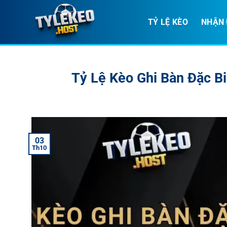
Bỏ
qua
TỶ LỆ KÈO
NHẬN 
nội
dung
Tỷ Lệ Kèo Ghi Bàn Đặc Bi
03
Th10