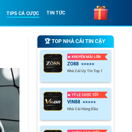
TIN TỨC
TIPS CÁ CƯỢC
🏆️ TOP NHÀ CÁI TIN CẬY
🔥 KHUYẾN MÃI LỚN
ZO88
⭐⭐⭐⭐⭐
Nhà Cái Uy Tín Top 1
🔥 TỶ LỆ CƯỢC TỐT
VIN88
⭐⭐⭐⭐⭐
Nhà Cái Hàng Đầu