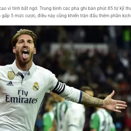
ao vì tính bất ngờ. Trung bình các pha ghi bàn phút 85 từ kỹ t
gấp 5 mức cược, điều này cũng khiến trận đấu thêm phần kịch 