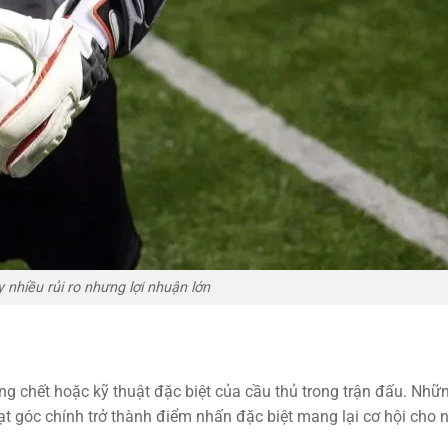
y nhiều rủi ro nhưng lợi nhuận lớn
g chết hoặc kỹ thuật đặc biệt của cầu thủ trong trận đấu. Nhữ
ạt góc chính trở thành điểm nhấn đặc biệt mang lại cơ hội cho 