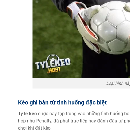
Loại hình nà
Kèo ghi bàn từ tình huống đặc biệt
Ty le keo
cược này tập trung vào những tình huống bón
hợp như Penalty, đá phạt trực tiếp hay đánh đầu từ ph
chơi khi đặt kèo.