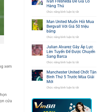
Ivan Fresneda Để Gia Cố
Thương
Hàng Thủ
Vụ
Chức năng bình luận bị tắt
ở
Osimhen
Arsenal
Bằng
Tăng
Mức
Man United Muốn Hỏi Mua
Tốc
Giá
Bergvall Với Giá 50 triệu
Chiêu
55
bảng
Mộ
Triệu
Chức năng bình luận bị tắt
ở
Ivan
Bảng
Man
Fresneda
United
Để
Julian Alvarez Gây Áp Lực
Muốn
Gia
Lên Tuyển Để Được Chuyển
Hỏi
Cố
Sang Barca
Mua
Hàng
Chức năng bình luận bị tắt
ở
Bergvall
Thủ
ùng xem
Julian
Với
Alvarez
Giá
Manchester United Chốt Tân
Gây
50
Binh Thứ 5 Trước Mùa Giải
Áp
triệu
Mới
Lực
bảng
Chức năng bình luận bị tắt
ở
Lên
Manchester
Tuyển
chọn
United
Để
họn cửa
Chốt
Được
Tân
Chuyển
Binh
Sang