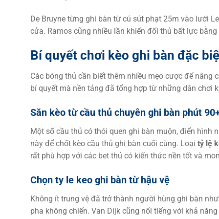
De Bruyne từng ghi bàn từ cú sút phạt 25m vào lưới L
cửa. Ramos cũng nhiều lần khiến đối thủ bất lực bằng
Bí quyết chơi kèo ghi bàn đặc bi
Các bóng thủ cần biết thêm nhiều mẹo cược để nâng ca
bí quyết mà nền tảng đã tổng hợp từ những dân chơi k
Săn kèo từ cầu thủ chuyên ghi bàn phút 90
Một số cầu thủ có thói quen ghi bàn muộn, điển hình 
này để chốt kèo cầu thủ ghi bàn cuối cùng. Loại
tỷ lệ 
rất phù hợp với các bet thủ có kiến thức nền tốt và m
Chọn ty le keo ghi bàn từ hậu vệ
Không ít trung vệ đã trở thành người hùng ghi bàn như
pha không chiến. Van Dijk cũng nổi tiếng với khả năn