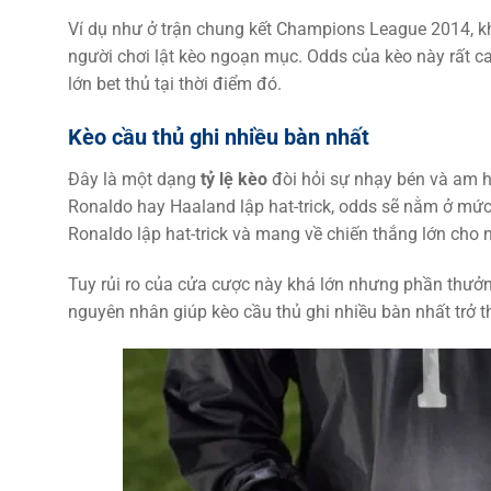
Ví dụ như ở trận chung kết Champions League 2014, kh
người chơi lật kèo ngoạn mục. Odds của kèo này rất 
lớn bet thủ tại thời điểm đó.
Kèo cầu thủ ghi nhiều bàn nhất
Đây là một dạng
tỷ lệ kèo
đòi hỏi sự nhạy bén và am h
Ronaldo hay Haaland lập hat-trick, odds sẽ nằm ở mức
Ronaldo lập hat-trick và mang về chiến thắng lớn cho n
Tuy rủi ro của cửa cược này khá lớn nhưng phần thưởng
nguyên nhân giúp kèo cầu thủ ghi nhiều bàn nhất trở 