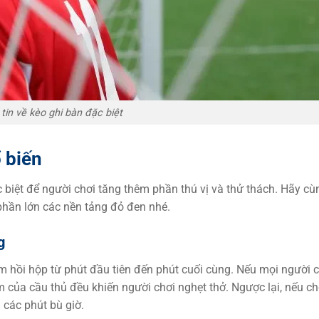
tin về kèo ghi bàn đặc biệt
ổ biến
 biệt để người chơi tăng thêm phần thú vị và thử thách. Hãy c
phần lớn các nền tảng đỏ đen nhé.
g
m hồi hộp từ phút đầu tiên đến phút cuối cùng. Nếu mọi người 
m của cầu thủ đều khiến người chơi nghẹt thở. Ngược lại, nếu c
 các phút bù giờ.