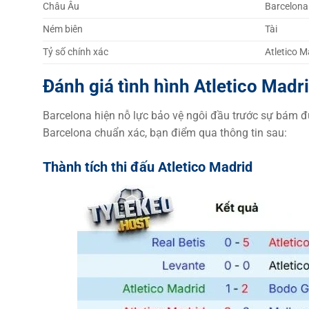
Châu Âu
Barcelona
Ném biên
Tài
Tỷ số chính xác
Atletico M
Đánh giá tình hình Atletico Madr
Barcelona hiện nỗ lực bảo vệ ngôi đầu trước sự bám đuổ
Barcelona chuẩn xác, bạn điểm qua thông tin sau:
Thành tích thi đấu Atletico Madrid