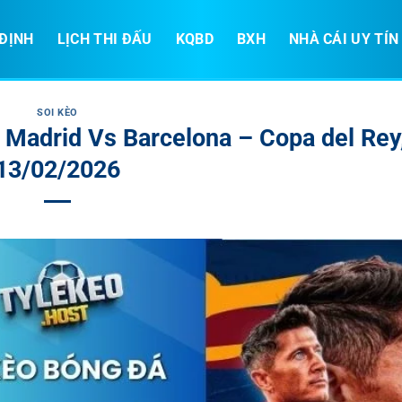
ĐỊNH
LỊCH THI ĐẤU
KQBD
BXH
NHÀ CÁI UY TÍN
SOI KÈO
o Madrid Vs Barcelona – Copa del Rey
13/02/2026