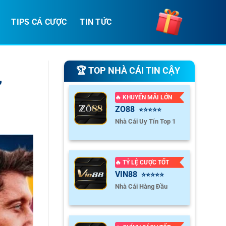
TIPS CÁ CƯỢC
TIN TỨC
🏆️ TOP NHÀ CÁI TIN CẬY
,
🔥 KHUYẾN MÃI LỚN
ZO88
⭐⭐⭐⭐⭐
Nhà Cái Uy Tín Top 1
🔥 TỶ LỆ CƯỢC TỐT
VIN88
⭐⭐⭐⭐⭐
Nhà Cái Hàng Đầu