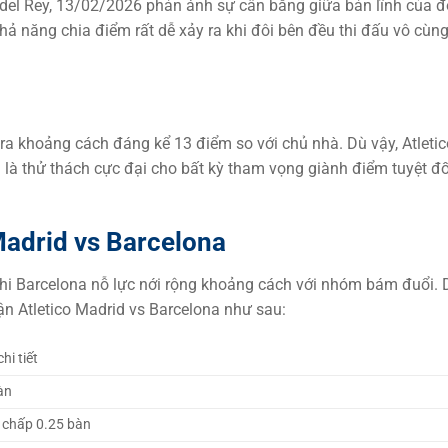
a del Rey, 13/02/2026 phản ánh sự cân bằng giữa bản lĩnh của đ
 năng chia điểm rất dễ xảy ra khi đôi bên đều thi đấu vô cùn
o ra khoảng cách đáng kể 13 điểm so với chủ nhà. Dù vậy, Atleti
n là thử thách cực đại cho bất kỳ tham vọng giành điểm tuyệt đố
Madrid vs Barcelona
 khi Barcelona nỗ lực nới rộng khoảng cách với nhóm bám đuổi. 
rận Atletico Madrid vs Barcelona như sau:
hi tiết
àn
 chấp 0.25 bàn