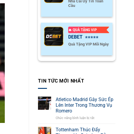
Nhà Cái Uy Tín Toàn
Cầu
🔥 QUÀ TẶNG VIP
DEBET
⭐⭐⭐⭐⭐
Quà Tặng VIP Mỗi Ngày
TIN TỨC MỚI NHẤT
Atletico Madrid Gây Sức Ép
Lên Inter Trong Thương Vụ
Romero
Chức năng bình luận bị tắt
ở
Atletico
Madrid
Tottenham Thúc Đẩy
Gây