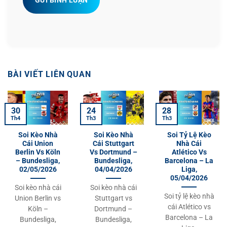
GỬI BÌNH LUẬN
BÀI VIẾT LIÊN QUAN
28
30
24
Th3
Th4
Th3
Soi Kèo Nhà
Soi Kèo Nhà
Soi Tỷ Lệ Kèo
Cái Union
Cái Stuttgart
Nhà Cái
Berlin Vs Köln
Vs Dortmund –
Atlético Vs
– Bundesliga,
Bundesliga,
Barcelona – La
02/05/2026
04/04/2026
Liga,
05/04/2026
Soi kèo nhà cái
Soi kèo nhà cái
Soi tỷ lệ kèo nhà
Union Berlin vs
Stuttgart vs
cái Atlético vs
Köln –
Dortmund –
Barcelona – La
Bundesliga,
Bundesliga,