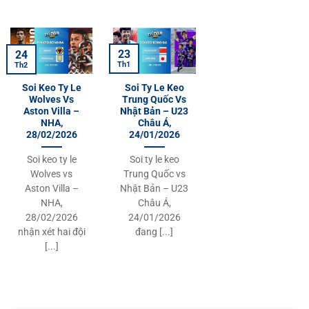
23
24
Th1
Th2
Soi Keo Ty Le
Soi Ty Le Keo
Wolves Vs
Trung Quốc Vs
Aston Villa –
Nhật Bản – U23
NHA,
Châu Á,
28/02/2026
24/01/2026
Soi keo ty le
Soi ty le keo
Wolves vs
Trung Quốc vs
Aston Villa –
Nhật Bản – U23
NHA,
Châu Á,
28/02/2026
24/01/2026
nhận xét hai đội
đang [...]
[...]