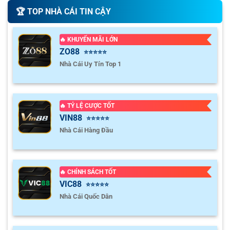
🏆️ TOP NHÀ CÁI TIN CẬY
🔥 KHUYẾN MÃI LỚN
ZO88
⭐⭐⭐⭐⭐
Nhà Cái Uy Tín Top 1
🔥 TỶ LỆ CƯỢC TỐT
VIN88
⭐⭐⭐⭐⭐
Nhà Cái Hàng Đầu
🔥 CHÍNH SÁCH TỐT
VIC88
⭐⭐⭐⭐⭐
Nhà Cái Quốc Dân