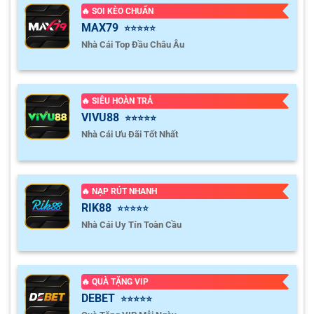
🔥 SOI KÈO CHUẨN
MAX79
⭐⭐⭐⭐⭐
Nhà Cái Top Đầu Châu Âu
🔥 SIÊU HOÀN TRẢ
VIVU88
⭐⭐⭐⭐⭐
Nhà Cái Ưu Đãi Tốt Nhất
🔥 NẠP RÚT NHANH
RIK88
⭐⭐⭐⭐⭐
Nhà Cái Uy Tín Toàn Cầu
🔥 QUÀ TẶNG VIP
DEBET
⭐⭐⭐⭐⭐