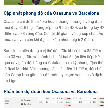
Cập nhật phong độ của Osasuna vs Barcelona
Osasuna chỉ để thua 1 và hòa 2 thắng 2 trong 5 vòng đấu
mới đây. CLB hiện đang xếp thứ 9 trên BXH, có trong tay 42
điểm sau 33 vòng đấu. Cơ hội để giành vé dự cup châu Âu
mùa sau vẫn còn khi đội chỉ kém nhóm big 6 2 điểm.
Barcelona hiện đang ở vị thế dẫn đầu khi sở hữu 85 điểm
sau 33 vòng đấu và thành tích bất bại 5 trận liên tiếp. Kết
quả này giúp đội bóng xứ Catalan bỏ xa kỳ phùng địch thủ
là Real Madrid. Với khoảng cách lên đến 11 điểm, đội chủ
sân Camp Nou gần như đã một tay chạm vào cup vô địch
La Liga.
Phân tích dự đoán kèo Osasuna vs Barcelona