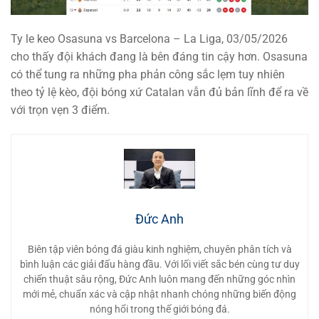
Ty le keo Osasuna vs Barcelona – La Liga, 03/05/2026
cho thấy đội khách đang là bên đáng tin cậy hơn. Osasuna
có thể tung ra những pha phản công sắc lẹm tuy nhiên
theo tỷ lệ kèo, đội bóng xứ Catalan vẫn đủ bản lĩnh để ra về
với trọn vẹn 3 điểm.
Đức Anh
Biên tập viên bóng đá giàu kinh nghiệm, chuyên phân tích và
bình luận các giải đấu hàng đầu. Với lối viết sắc bén cùng tư duy
chiến thuật sâu rộng, Đức Anh luôn mang đến những góc nhìn
mới mẻ, chuẩn xác và cập nhật nhanh chóng những biến động
nóng hổi trong thế giới bóng đá.