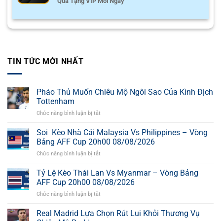
Quà Tặng VIP Mỗi Ngày
TIN TỨC MỚI NHẤT
Pháo Thủ Muốn Chiêu Mộ Ngôi Sao Của Kình Địch
Tottenham
Chức năng bình luận bị tắt
ở
Pháo
Thủ
Soi Kèo Nhà Cái Malaysia Vs Philippines – Vòng
Muốn
Bảng AFF Cup 20h00 08/08/2026
Chiêu
Chức năng bình luận bị tắt
ở
Mộ
Soi
Ngôi
Kèo
Tỷ Lệ Kèo Thái Lan Vs Myanmar – Vòng Bảng
Sao
Nhà
Của
AFF Cup 20h00 08/08/2026
Cái
Kình
Chức năng bình luận bị tắt
ở
Malaysia
Địch
Tỷ
Vs
Tottenham
Lệ
Real Madrid Lựa Chọn Rút Lui Khỏi Thương Vụ
Philippines
Kèo
–