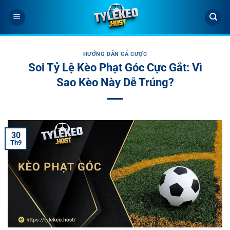
Bỏ
qua
nội
dung
HƯỚNG DẪN CÁ CƯỢC
Soi Tỷ Lệ Kèo Phạt Góc Cực Gắt: Vì
Sao Kèo Này Dễ Trúng?
30
Th9