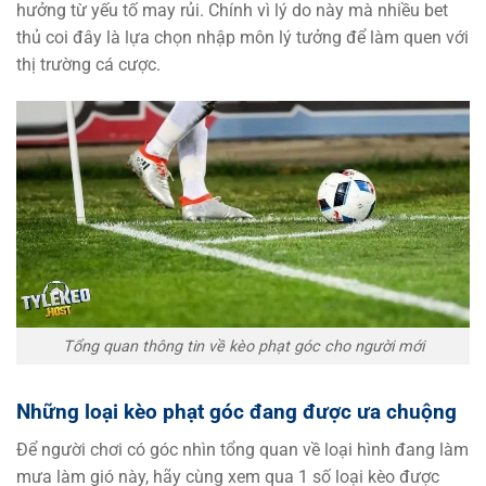
hưởng từ yếu tố may rủi. Chính vì lý do này mà nhiều bet
thủ coi đây là lựa chọn nhập môn lý tưởng để làm quen với
thị trường cá cược.
Tổng quan thông tin về kèo phạt góc cho người mới
Những loại kèo phạt góc đang được ưa chuộng
Để người chơi có góc nhìn tổng quan về loại hình đang làm
mưa làm gió này, hãy cùng xem qua 1 số loại kèo được