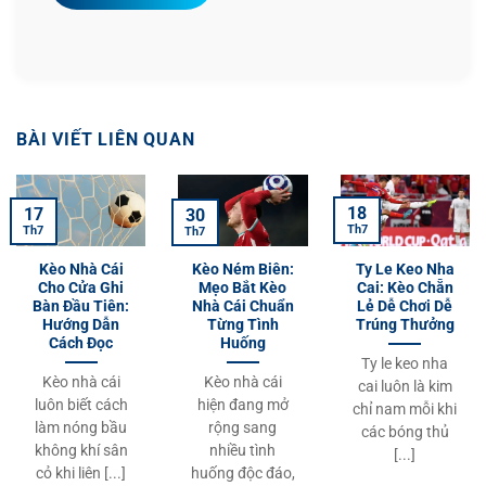
BÀI VIẾT LIÊN QUAN
18
17
30
Th7
Th7
Th7
Kèo Nhà Cái
Kèo Ném Biên:
Ty Le Keo Nha
Cho Cửa Ghi
Mẹo Bắt Kèo
Cai: Kèo Chẵn
Bàn Đầu Tiên:
Nhà Cái Chuẩn
Lẻ Dễ Chơi Dễ
Hướng Dẫn
Từng Tình
Trúng Thưởng
Cách Đọc
Huống
Ty le keo nha
Kèo nhà cái
Kèo nhà cái
cai luôn là kim
luôn biết cách
hiện đang mở
chỉ nam mỗi khi
làm nóng bầu
rộng sang
các bóng thủ
không khí sân
nhiều tình
[...]
cỏ khi liên [...]
huống độc đáo,