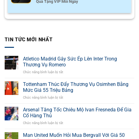
Quà Tặng VIP Mỗi Ngày
TIN TỨC MỚI NHẤT
Atletico Madrid Gây Sức Ép Lên Inter Trong
Thương Vụ Romero
Chức năng bình luận bị tắt
ở
Atletico
Madrid
Tottenham Thúc Đẩy Thương Vụ Osimhen Bằng
Gây
Mức Giá 55 Triệu Bảng
Sức
Chức năng bình luận bị tắt
ở
Ép
Tottenham
Lên
Thúc
Arsenal Tăng Tốc Chiêu Mộ Ivan Fresneda Để Gia
Inter
Đẩy
Trong
Cố Hàng Thủ
Thương
Thương
Chức năng bình luận bị tắt
ở
Vụ
Vụ
Arsenal
Osimhen
Romero
Tăng
Man United Muốn Hỏi Mua Bergvall Với Giá 50
Bằng
Tốc