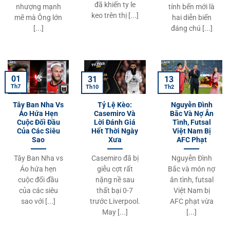
đã khiến ty le
nhượng mạnh
tính bến mới là
keo trên thị [...]
mẽ mà Ông lớn
hai diễn biến
[...]
đáng chú [...]
01
31
13
Th7
Th10
Th2
Tây Ban Nha Vs
Tỷ Lệ Kèo:
Nguyễn Đình
Áo Hứa Hẹn
Casemiro Và
Bắc Và Nợ Ân
Cuộc Đối Đầu
Lời Đánh Giá
Tình, Futsal
Của Các Siêu
Hết Thời Ngày
Việt Nam Bị
Sao
Xưa
AFC Phạt
Tây Ban Nha vs
Casemiro đã bị
Nguyễn Đình
Áo hứa hẹn
giễu cợt rất
Bắc và món nợ
cuộc đối đầu
nặng nề sau
ân tình, futsal
của các siêu
thất bại 0-7
Việt Nam bị
sao với [...]
trước Liverpool.
AFC phạt vừa
May [...]
[...]