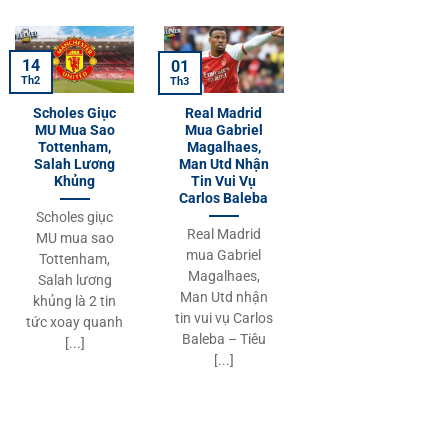
14
01
Th2
Th3
Scholes Giục
Real Madrid
MU Mua Sao
Mua Gabriel
Tottenham,
Magalhaes,
Salah Lương
Man Utd Nhận
Khủng
Tin Vui Vụ
Carlos Baleba
Scholes giục
Real Madrid
MU mua sao
mua Gabriel
Tottenham,
Magalhaes,
Salah lương
Man Utd nhận
khủng là 2 tin
tin vui vụ Carlos
tức xoay quanh
Baleba – Tiêu
[...]
[...]