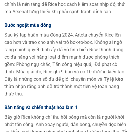
chính là nền tảng để Rice học cách kiểm soát nhịp độ, thứ
mà Arsenal từng thiếu khi phải cạnh tranh đỉnh cao.
Bước ngoặt mùa đông
Sau kỳ tập huấn mùa đông 2024, Arteta chuyển Rice lên
cao hơn và trao cho anh vai trò box-to-box. Không ai ngờ
rằng chính quyết định ấy đã vô tình biến Rice thành động
cơ đa năng với hàng loạt điểm mạnh được phóng thích
gồm: Phòng ngự chắc, Tấn công hiệu quả, Đá phạt cố
định. Mùa giải đó, Rice ghi 9 bàn và có 10 đường kiến tạo.
Đây là những con số đủ để giới chuyên môn và
Tỷ lệ kèo
thừa nhận rằng anh đã trở thành một tiền vệ toàn năng
thực thụ.
Bản năng và chiến thuật hòa làm 1
Bây giờ Rice không chỉ thu hồi bóng mà còn là người khởi
phát tấn công. Anh xoay người, dẫn bóng, chuyền dọc biên
và kiểm soát không gian như một nhạc trưởng thực thụ.
Tỷ