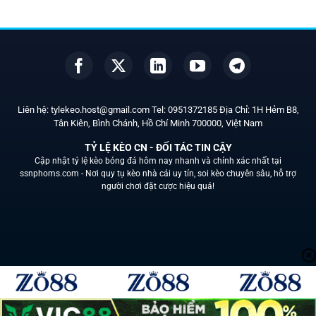
Liên hệ:
tylekeo.host@gmail.com
Tel:
0951372185
Địa Chỉ: 1H Hẻm B8,
Tân Kiên, Bình Chánh, Hồ Chí Minh
700000
, Việt Nam
TỶ LỆ KÈO CN - ĐỐI TÁC TIN CẬY
Cập nhật tỷ lệ kèo bóng đá hôm nay nhanh và chính xác nhất tại
ssnphoms.com -
Nơi quy tụ kèo nhà cái uy tín, soi kèo chuyên sâu, hỗ trợ
người chơi đặt cược hiệu quả!
Liên Hệ
Chính sách bảo mật
Soi kèo
Nhà cái uy tín
Tin Tức
Copyright 2026 ©
ssnphoms.com