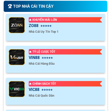
🏆️ TOP NHÀ CÁI TIN CẬY
🔥 KHUYẾN MÃI LỚN
ZO88
⭐⭐⭐⭐⭐
Nhà Cái Uy Tín Top 1
🔥 TỶ LỆ CƯỢC TỐT
VIN88
⭐⭐⭐⭐⭐
Nhà Cái Hàng Đầu
🔥 CHÍNH SÁCH TỐT
VIC88
⭐⭐⭐⭐⭐
Nhà Cái Quốc Dân