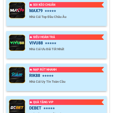
🔥 SOI KÈO CHUẨN
MAX79
⭐⭐⭐⭐⭐
Nhà Cái Top Đầu Châu Âu
🔥 SIÊU HOÀN TRẢ
VIVU88
⭐⭐⭐⭐⭐
Nhà Cái Ưu Đãi Tốt Nhất
🔥 NẠP RÚT NHANH
RIK88
⭐⭐⭐⭐⭐
Nhà Cái Uy Tín Toàn Cầu
🔥 QUÀ TẶNG VIP
DEBET
⭐⭐⭐⭐⭐