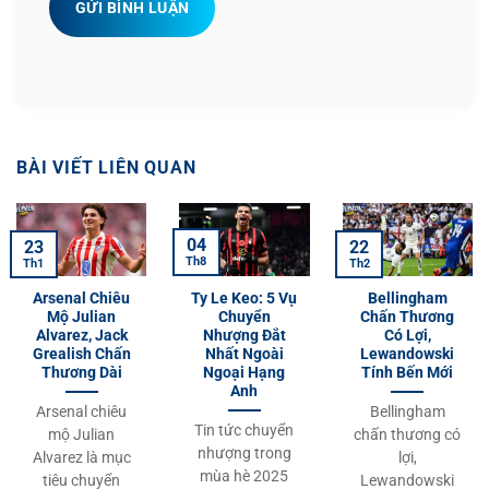
GỬI BÌNH LUẬN
BÀI VIẾT LIÊN QUAN
04
23
22
Th8
Th1
Th2
Arsenal Chiêu
Ty Le Keo: 5 Vụ
Bellingham
Mộ Julian
Chuyển
Chấn Thương
Alvarez, Jack
Nhượng Đắt
Có Lợi,
Grealish Chấn
Nhất Ngoài
Lewandowski
Thương Dài
Ngoại Hạng
Tính Bến Mới
Anh
Arsenal chiêu
Bellingham
Tin tức chuyển
mộ Julian
chấn thương có
nhượng trong
Alvarez là mục
lợi,
mùa hè 2025
tiêu chuyển
Lewandowski