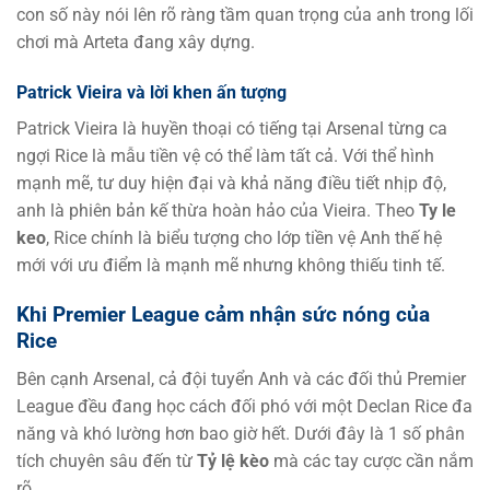
con số này nói lên rõ ràng tầm quan trọng của anh trong lối
chơi mà Arteta đang xây dựng.
Patrick Vieira và lời khen ấn tượng
Patrick Vieira là huyền thoại có tiếng tại Arsenal từng ca
ngợi Rice là mẫu tiền vệ có thể làm tất cả. Với thể hình
mạnh mẽ, tư duy hiện đại và khả năng điều tiết nhịp độ,
anh là phiên bản kế thừa hoàn hảo của Vieira. Theo
Ty le
keo
, Rice chính là biểu tượng cho lớp tiền vệ Anh thế hệ
mới với ưu điểm là mạnh mẽ nhưng không thiếu tinh tế.
Khi Premier League cảm nhận sức nóng của
Rice
Bên cạnh Arsenal, cả đội tuyển Anh và các đối thủ Premier
League đều đang học cách đối phó với một Declan Rice đa
năng và khó lường hơn bao giờ hết. Dưới đây là 1 số phân
tích chuyên sâu đến từ
Tỷ lệ kèo
mà các tay cược cần nắm
rõ.