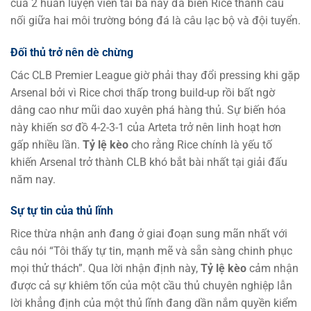
của 2 huấn luyện viên tài ba này đã biến Rice thành cầu
nối giữa hai môi trường bóng đá là câu lạc bộ và đội tuyển.
Đối thủ trở nên dè chừng
Các CLB Premier League giờ phải thay đổi pressing khi gặp
Arsenal bởi vì Rice chơi thấp trong build-up rồi bất ngờ
dâng cao như mũi dao xuyên phá hàng thủ. Sự biến hóa
này khiến sơ đồ 4-2-3-1 của Arteta trở nên linh hoạt hơn
gấp nhiều lần.
Tỷ lệ kèo
cho rằng Rice chính là yếu tố
khiến Arsenal trở thành CLB khó bắt bài nhất tại giải đấu
năm nay.
Sự tự tin của thủ lĩnh
Rice thừa nhận anh đang ở giai đoạn sung mãn nhất với
câu nói “Tôi thấy tự tin, mạnh mẽ và sẵn sàng chinh phục
mọi thử thách”. Qua lời nhận định này,
Tỷ lệ kèo
cảm nhận
được cả sự khiêm tốn của một cầu thủ chuyên nghiệp lẫn
lời khẳng định của một thủ lĩnh đang dần nắm quyền kiểm