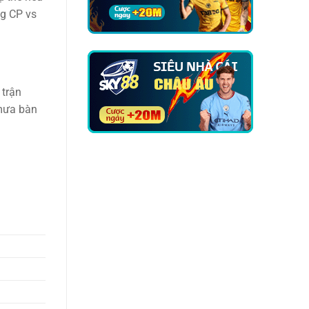
ng CP vs
 trận
 mưa bàn