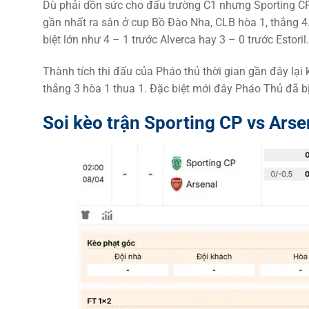
Dù phải dồn sức cho đấu trường C1 nhưng Sporting CP h
gần nhất ra sân ở cup Bồ Đào Nha, CLB hòa 1, thắng 4.
biệt lớn như 4 – 1 trước Alverca hay 3 – 0 trước Estoril.
Thành tích thi đấu của Pháo thủ thời gian gần đây lại
thắng 3 hòa 1 thua 1. Đặc biệt mới đây Pháo Thủ đã b
Soi kèo trận Sporting CP vs Arse