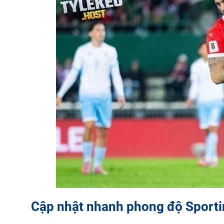
Cập nhật nhanh phong độ Sporti