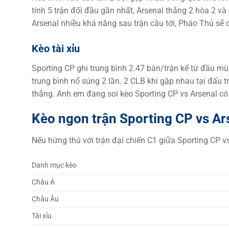
tính 5 trận đối đầu gần nhất, Arsenal thắng 2 hòa 2 v
Arsenal nhiều khả năng sau trận cầu tới, Pháo Thủ sẽ 
Kèo tài xỉu
Sporting CP ghi trung bình 2.47 bàn/trận kể từ đầu m
trung bình nổ súng 2 lần. 2 CLB khi gặp nhau tại đấ
thắng. Anh em đang soi kèo Sporting CP vs Arsenal có 
Kèo ngon trận Sporting CP vs Ar
Nếu hứng thú với trận đại chiến C1 giữa Sporting CP v
Danh mục kèo
Châu Á
Châu Âu
Tài xỉu