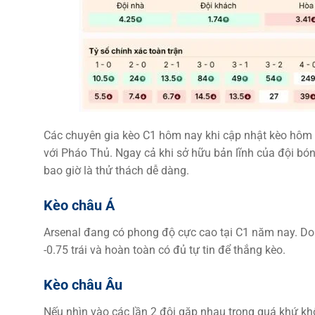
Các chuyên gia kèo C1 hôm nay khi cập nhật kèo hôm 
với Pháo Thủ. Ngay cả khi sở hữu bản lĩnh của đội bón
bao giờ là thử thách dễ dàng.
Kèo châu Á
Arsenal đang có phong độ cực cao tại C1 năm nay. Do 
-0.75 trái và hoàn toàn có đủ tự tin để thắng kèo.
Kèo châu Âu
Nếu nhìn vào các lần 2 đội gặp nhau trong quá khứ kh