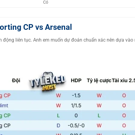
Có
orting CP vs Arsenal
n động liên tục. Anh em muốn dự đoán chuẩn xác nên dựa vào