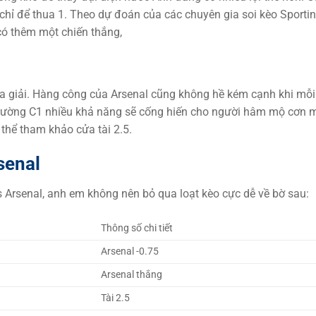
à chỉ để thua 1. Theo dự đoán của các chuyên gia soi kèo Sporti
có thêm một chiến thắng,
ùa giải. Hàng công của Arsenal cũng không hề kém cạnh khi mỗi
u trường C1 nhiều khả năng sẽ cống hiến cho người hâm mộ cơn
thể tham khảo cửa tài 2.5.
senal
s Arsenal, anh em không nên bỏ qua loạt kèo cực dễ về bờ sau:
Thông số chi tiết
Arsenal -0.75
Arsenal thắng
Tài 2.5