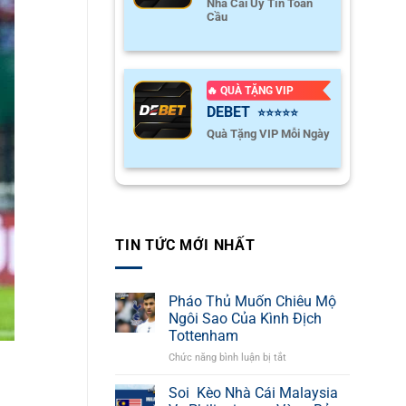
Nhà Cái Uy Tín Toàn
Cầu
🔥 QUÀ TẶNG VIP
DEBET
⭐⭐⭐⭐⭐
Quà Tặng VIP Mỗi Ngày
TIN TỨC MỚI NHẤT
Pháo Thủ Muốn Chiêu Mộ
Ngôi Sao Của Kình Địch
Tottenham
Chức năng bình luận bị tắt
ở
Pháo
Thủ
Soi Kèo Nhà Cái Malaysia
Muốn