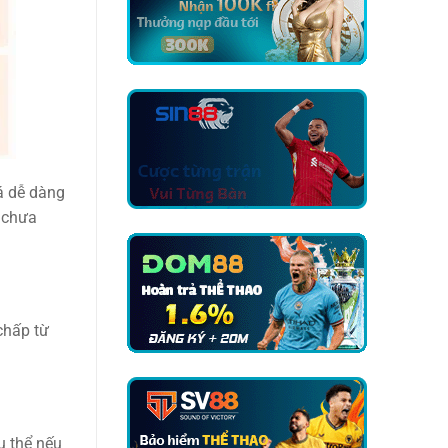
Lên
Rodri
Inter
Trong
Thương
Vụ
Romero
á dễ dàng
P chưa
chấp từ
ụ thể nếu