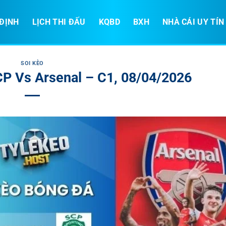
ĐỊNH
LỊCH THI ĐẤU
KQBD
BXH
NHÀ CÁI UY TÍN
SOI KÈO
CP Vs Arsenal – C1, 08/04/2026