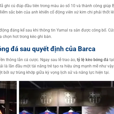
 đã ghi cú đúp đầu tiên trong màu áo số 10 và thành công giúp 
điểm sắc bén của anh khiến cổ động viên xứ kim chi phải thốt l
 động đáng kể sau khi thông tin Yamal ra sân được công bố. Cử
 chọn hot trong kèo ghi bàn.
óng đá sau quyết định của Barca
ền thông lẫn cá cược. Ngay sau lễ trao áo,
tỷ lệ kèo bóng đá
tại
hải là lần đầu một tài năng trẻ tạo ra hiệu ứng mạnh mẽ như vậy
 bởi sự trùng khớp giữa kỳ vọng lịch sử và năng lực hiện tại.