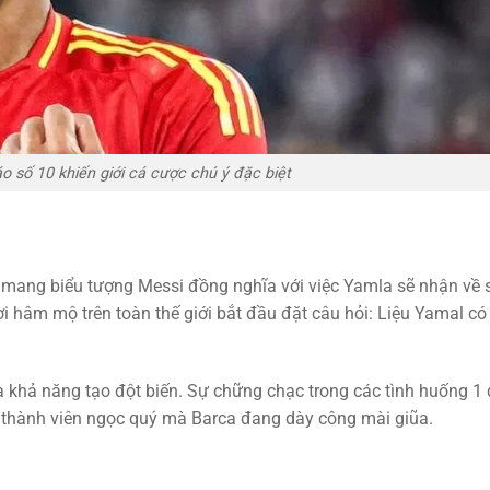
 số 10 khiến giới cá cược chú ý đặc biệt
 mang biểu tượng Messi đồng nghĩa với việc Yamla sẽ nhận về 
 hâm mộ trên toàn thế giới bắt đầu đặt câu hỏi: Liệu Yamal có 
à khả năng tạo đột biến. Sự chững chạc trong các tình huống 1
ở thành viên ngọc quý mà Barca đang dày công mài giũa.