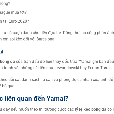
không?
eague mùa tới?
 tại Euro 2028?
tư cá cược dành cho tiền đạo trẻ. Đồng thời nó cũng phản ánh
 em soi kèo đối với Barcelona.
al
o bóng đá
của trận đấu đó liền thay đổi. Cửa “Yamal ghi bàn đầu 
nh tranh với những cái tên như Lewandowski hay Ferran Torres.
theo dõi sát danh sách ra sân và phong độ cá nhân của anh để
ể bỏ qua.
ợc liên quan đến Yamal?
u đây nếu muốn theo thị trường cược các
tỷ lệ kèo bóng đá
có l