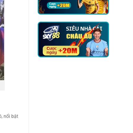
, nổi bật