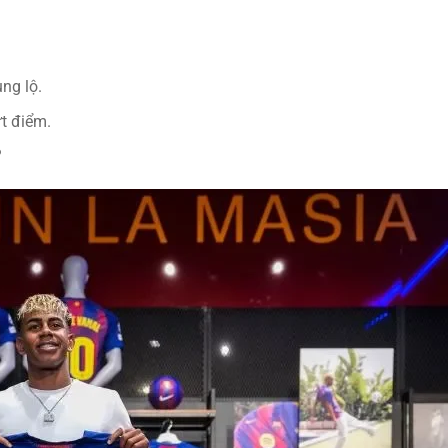
ng lộ.
ứt điểm.
?