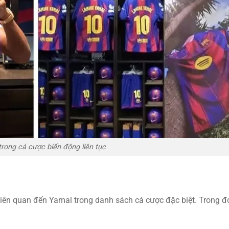
trong cá cược biến động liên tục
iên quan đến Yamal trong danh sách cá cược đặc biệt. Trong đó