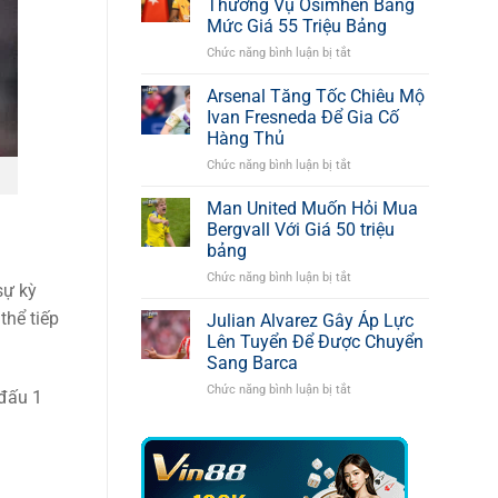
Thương Vụ Osimhen Bằng
Sức
Mức Giá 55 Triệu Bảng
Ép
Chức năng bình luận bị tắt
ở
Lên
Tottenham
Inter
Thúc
Trong
Arsenal Tăng Tốc Chiêu Mộ
Đẩy
Thương
Ivan Fresneda Để Gia Cố
Thương
Vụ
Hàng Thủ
Vụ
Romero
Chức năng bình luận bị tắt
ở
Osimhen
Arsenal
Bằng
Tăng
Mức
Man United Muốn Hỏi Mua
Tốc
Giá
Bergvall Với Giá 50 triệu
Chiêu
55
bảng
Mộ
Triệu
Chức năng bình luận bị tắt
ở
Ivan
Bảng
sự kỳ
Man
Fresneda
United
thể tiếp
Để
Julian Alvarez Gây Áp Lực
Muốn
Gia
Lên Tuyển Để Được Chuyển
Hỏi
Cố
Sang Barca
Mua
Hàng
Chức năng bình luận bị tắt
ở
Bergvall
Thủ
 đấu 1
Julian
Với
Alvarez
Giá
Gây
50
Áp
triệu
Lực
bảng