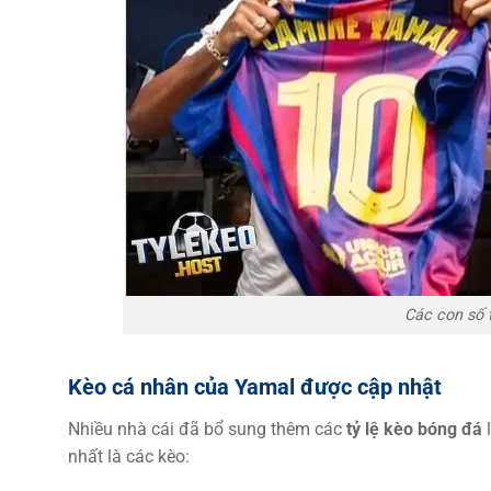
Các con số 
Kèo cá nhân của Yamal được cập nhật
Nhiều nhà cái đã bổ sung thêm các
tỷ lệ kèo bóng đá
l
nhất là các kèo: